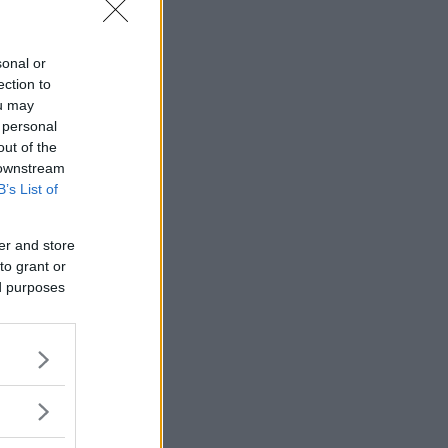
sonal or
ection to
ou may
 personal
out of the
 downstream
B’s List of
er and store
to grant or
ed purposes