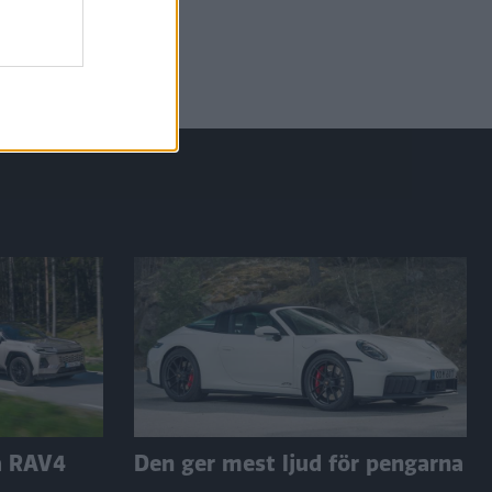
a RAV4
Den ger mest ljud för pengarna