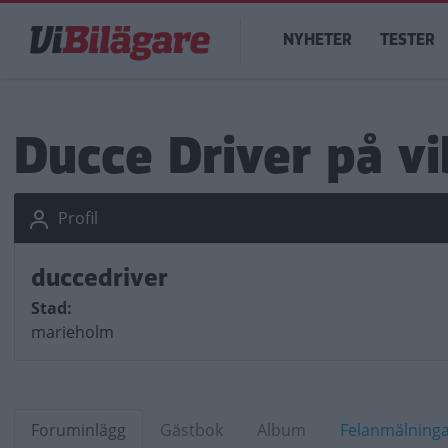
Hoppa
Main
till
NYHETER
TESTER
navigation
huvudinnehåll
Ducce Driver på vi
Profil
duccedriver
Stad
marieholm
Foruminlägg
Gästbok
Album
Felanmälning