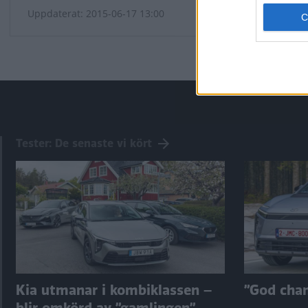
Uppdaterat: 2015-06-17 13:00
Tester: De senaste vi kört
Kia utmanar i kombiklassen –
”God chans