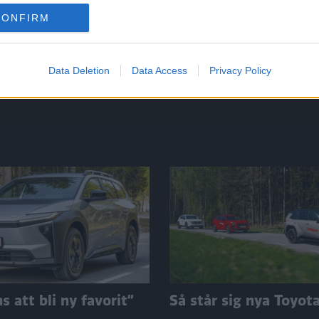
CONFIRM
Data Deletion
Data Access
Privacy Policy
 att bli ny favorit”
Så står sig nya Toyot