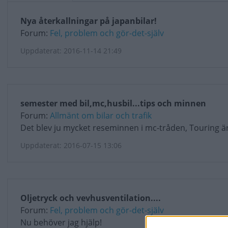
Nya återkallningar på japanbilar!
Forum:
Fel, problem och gör-det-själv
Uppdaterat: 2016-11-14 21:49
semester med bil,mc,husbil...tips och minnen
Forum:
Allmänt om bilar och trafik
Det blev ju mycket reseminnen i mc-tråden, Touring är
Uppdaterat: 2016-07-15 13:06
Oljetryck och vevhusventilation....
Forum:
Fel, problem och gör-det-själv
Nu behöver jag hjälp!