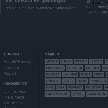
blir omkörd av ”gamlingen”
Utbudet av te
krympt men fy
Nykomlingen fälls av en besvärande nackdel.
bZ4X Touring.
TIDNINGAR
MÄRKEN
Husbil&Husvagn
AIWAYS
DENZA
FIREFLY
JAECOO
Klassiker
CHEVROLET
CHRYSLER
CITROËN
CU
Moped
HUMMER
HYUNDAI
INEOS
ISUZU
LINCOLN
LOTUS
LUCID
LYNK & CO
KUNDSERVICE
OPEL
ORA
PEUGEOT
POLESTAR
P
Läsarservice
SONO MOTORS
SPYKER
SSANGYONG
Prenumera
Annonsera