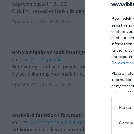
Köpte en passat 1,8t -93.
www.vibil
Gick fint, servad enl bok tills den tog...
If you wish 
Uppdaterat: 2016-02-28 09:57
sensitive in
confirm you
continue se
information 
further disc
Behöver hjälp av saab-kunniga nu!
participants
Forum:
Modellspecifikt
Downstream 
Behöver ny pendlarbil pronto, och tänkte prova saab...
Hyfsat bilkunnig, men saab är ett...
Please note
information 
Uppdaterat: 2016-01-04 08:31
deny consent
in below Go
Persona
önskvärd funktion i forumet!
Forum:
Webbplatsen Vibilagare.se
Google 
Att kunna se blockerade användare på sin profilsida, s