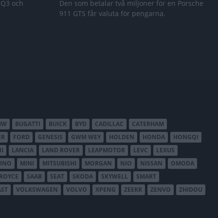
 Q3 och
Den som betalar två miljoner för en Porsche
911 GTS får valuta för pengarna.
MW
BUGATTI
BUICK
BYD
CADILLAC
CATERHAM
ER
FORD
GENESIS
GWM WEY
HOLDEN
HONDA
HONGQI
I
LANCIA
LAND ROVER
LEAPMOTOR
LEVC
LEXUS
INO
MINI
MITSUBISHI
MORGAN
NIO
NISSAN
OMODA
-ROYCE
SAAB
SEAT
SKODA
SKYWELL
SMART
AST
VOLKSWAGEN
VOLVO
XPENG
ZEEKR
ZENVO
ZHIDOU