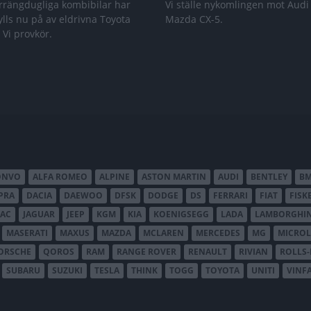
rrängdugliga kombibilar har
Vi ställe nykomlingen mot Audi
lls nu på av eldrivna Toyota
Mazda CX-5.
 Vi provkör.
ONVO
ALFA ROMEO
ALPINE
ASTON MARTIN
AUDI
BENTLEY
B
PRA
DACIA
DAEWOO
DFSK
DODGE
DS
FERRARI
FIAT
FISK
JAC
JAGUAR
JEEP
KGM
KIA
KOENIGSEGG
LADA
LAMBORGHIN
MASERATI
MAXUS
MAZDA
MCLAREN
MERCEDES
MG
MICROL
ORSCHE
QOROS
RAM
RANGE ROVER
RENAULT
RIVIAN
ROLLS
SUBARU
SUZUKI
TESLA
THINK
TOGG
TOYOTA
UNITI
VINF