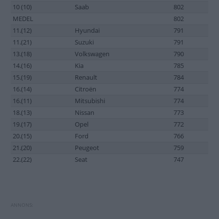
10 (10)
Saab
802
MEDEL
802
11.(12)
Hyundai
791
11.(21)
Suzuki
791
13.(18)
Volkswagen
790
14.(16)
Kia
785
15.(19)
Renault
784
16.(14)
Citroën
774
16.(11)
Mitsubishi
774
18.(13)
Nissan
773
19.(17)
Opel
772
20.(15)
Ford
766
21.(20)
Peugeot
759
22.(22)
Seat
747