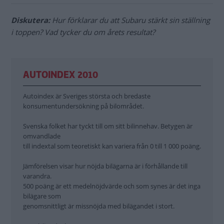
Diskutera:
Hur förklarar du att Subaru stärkt sin ställning
i toppen? Vad tycker du om årets resultat?
AUTOINDEX 2010
Autoindex är Sveriges största och bredaste
konsumentundersökning på bilområdet.
Svenska folket har tyckt till om sitt bilinnehav. Betygen är
omvandlade
till indextal som teoretiskt kan variera från 0 till 1 000 poäng.
Jämförelsen visar hur nöjda bilägarna är i förhållande till
varandra.
500 poäng är ett medelnöjdvärde och som synes är det inga
bilägare som
genomsnittligt är missnöjda med bilägandet i stort.