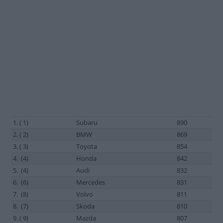
1. ( 1)
Subaru
890
2. ( 2)
BMW
869
3. ( 3)
Toyota
854
4. (4)
Honda
842
5. (4)
Audi
832
6. (6)
Mercedes
831
7. (8)
Volvo
811
8. (7)
Skoda
810
9. ( 9)
Mazda
807