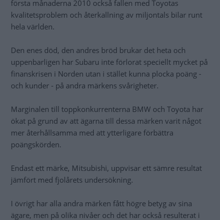
första månaderna 2010 också fallen med Toyotas
kvalitetsproblem och återkallning av miljontals bilar runt
hela världen.
Den enes död, den andres bröd brukar det heta och
uppenbarligen har Subaru inte förlorat speciellt mycket på
finanskrisen i Norden utan i stället kunna plocka poäng -
och kunder - på andra märkens svårigheter.
Marginalen till toppkonkurrenterna BMW och Toyota har
ökat på grund av att ägarna till dessa märken varit något
mer återhållsamma med att ytterligare förbättra
poängskörden.
Endast ett märke, Mitsubishi, uppvisar ett sämre resultat
jämfört med fjolårets undersökning.
I övrigt har alla andra märken fått högre betyg av sina
ägare, men på olika nivåer och det har också resulterat i