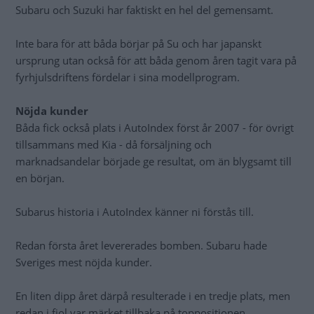
Subaru och Suzuki har faktiskt en hel del gemensamt.
Inte bara för att båda börjar på Su och har japanskt
ursprung utan också för att båda genom åren tagit vara på
fyrhjulsdriftens fördelar i sina modellprogram.
Nöjda kunder
Båda fick också plats i AutoIndex först år 2007 - för övrigt
tillsammans med Kia - då försäljning och
marknadsandelar började ge resultat, om än blygsamt till
en början.
Subarus historia i AutoIndex känner ni förstås till.
Redan första året levererades bomben. Subaru hade
Sveriges mest nöjda kunder.
En liten dipp året därpå resulterade i en tredje plats, men
redan i fjol var märket tillbaka på toppositionen.