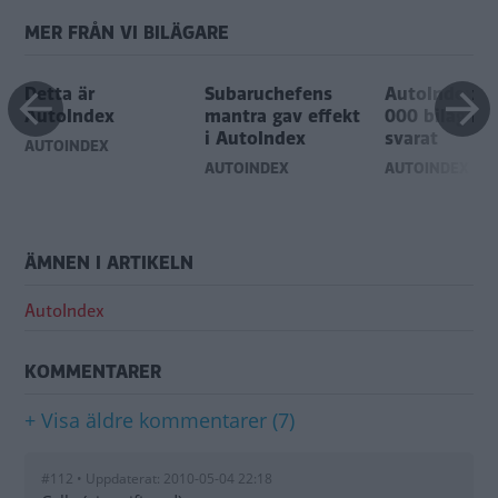
MER FRÅN VI BILÄGARE
Detta är
Subaruchefens
AutoIndex - 
AutoIndex
mantra gav effekt
000 bilägare
i AutoIndex
svarat
AUTOINDEX
AUTOINDEX
AUTOINDEX
ÄMNEN I ARTIKELN
AutoIndex
KOMMENTARER
+ Visa äldre kommentarer (7)
#112 • Uppdaterat: 2010-05-04 22:18