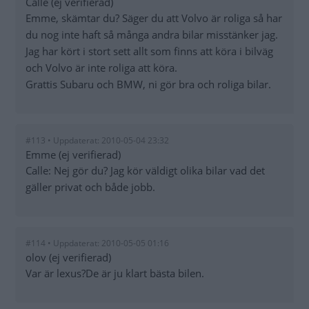
Calle (ej verifierad)
Emme, skämtar du? Säger du att Volvo är roliga så har
du nog inte haft så många andra bilar misstänker jag.
Jag har kört i stort sett allt som finns att köra i bilväg
och Volvo är inte roliga att köra.
Grattis Subaru och BMW, ni gör bra och roliga bilar.
#113 • Uppdaterat: 2010-05-04 23:32
Emme (ej verifierad)
Calle: Nej gör du? Jag kör väldigt olika bilar vad det
gäller privat och både jobb.
#114 • Uppdaterat: 2010-05-05 01:16
olov (ej verifierad)
Var är lexus?De är ju klart bästa bilen.