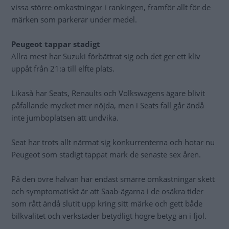
vissa större omkastningar i rankingen, framför allt för de
märken som parkerar under medel.
Peugeot tappar stadigt
Allra mest har Suzuki förbättrat sig och det ger ett kliv
uppåt från 21:a till elfte plats.
Likaså har Seats, Renaults och Volkswagens ägare blivit
påfallande mycket mer nöjda, men i Seats fall går ändå
inte jumboplatsen att undvika.
Seat har trots allt närmat sig konkurrenterna och hotar nu
Peugeot som stadigt tappat mark de senaste sex åren.
På den övre halvan har endast smärre omkastningar skett
och symptomatiskt är att Saab-ägarna i de osäkra tider
som rått ändå slutit upp kring sitt märke och gett både
bilkvalitet och verkstäder betydligt högre betyg än i fjol.