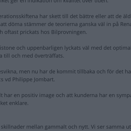
lket ger en indikation om kvalitet över tiden.
rationsskiftena har skett till det bättre eller att de äl
allt att döma stämmer de teorierna ganska väl in på Rena
ch oftast prickats hos Bilprovningen.
å sistone och uppenbarligen lyckats väl med det optima
 till och med överträffats.
besvikna, men nu har de kommit tillbaka och för det ha
cs vd Philippe Jombart.
lt har en positiv image och att kunderna har en symp
ket enklare.
 skillnader mellan gammalt och nytt. Vi ser samma ut