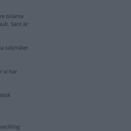
dre bilarna
ult. Sant är
la säljmålet
r vi har
atisk
veckling