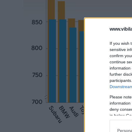
www.vibil
If you wish 
sensitive in
confirm you
continue se
information 
further disc
participants
Downstream 
Please note
information 
deny consent
in below Go
Persona