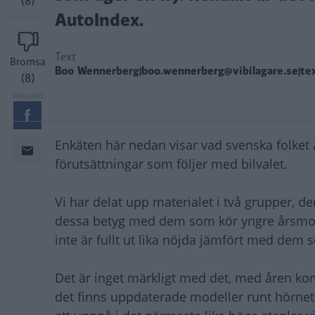
(8)
AutoIndex.
Text
Bromsa
Boo Wennerberg|boo.wennerberg@vibilagare.se|te
(8)
Enkäten här nedan visar vad svenska folket 
förutsättningar som följer med bilvalet.
Vi har delat upp materialet i två grupper, 
dessa betyg med dem som kör yngre årsmode
inte är fullt ut lika nöjda jämfört med dem 
Det är inget märkligt med det, med åren kom
det finns uppdaterade modeller runt hörnet, 