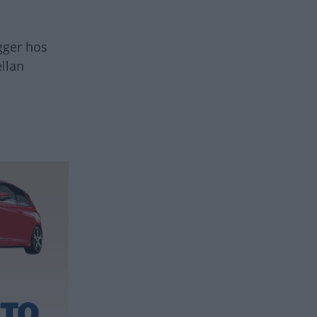
gger hos
llan