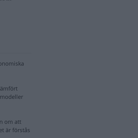
ekonomiska
jämfört
smodeller
en om att
t är förstås