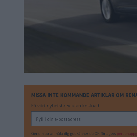
MISSA INTE KOMMANDE ARTIKLAR OM REN
Få vårt nyhetsbrev utan kostnad
Genom att anmäla dig godkänner du OK-förlagets
personuppgi