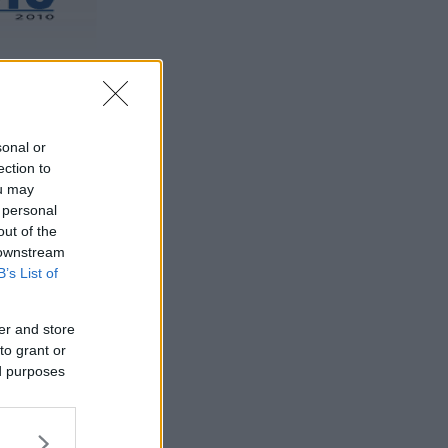
sonal or
ection to
ou may
 personal
out of the
 downstream
B’s List of
er and store
to grant or
ed purposes