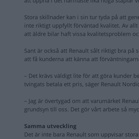
att uppnå i det närmaste lika höga staplar vi
Stora skillnader kan i sin tur tyda på att gene
inte riktigt uppfyllt förväntad kvalitet. Av 
att äldre bilar haft vissa kvalitetsproblem o
Sant är också att Renault sålt riktigt bra p
att få kunderna att känna att förväntningarna
– Det krävs väldigt lite för att göra kunder 
tvingats betala ett pris, säger Renault Nordi
– Jag är övertygad om att varumärket Renau
grundsyn till oss. Det gör vårt arbete så myc
Samma utveckling
Det är inte bara Renault som uppvisar stora