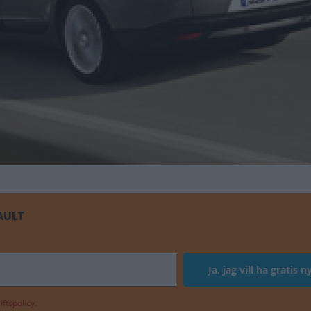
AULT
ftspolicy.