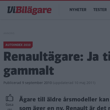
Hoppa
Main
till
NYHETER
TESTER
navigation
huvudinnehåll
AUTOINDEX 2010
Renaultägare: Ja til
gammalt
Publicerad
9 september 2010
(
uppdaterad
10 maj 2011)
Ägare till äldre årsmodeller ka
Gasa
som äger en ny. Renault är det 