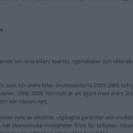
xt
anser om sina bilars kvalitet, egenskaper och vilka 
dem som kör äldre bilar, årsmodellerna 2003-2005 och 
ller, 2006-2009. Normalt är att ägare med äldre år
som kör nästan nytt.
mer byte av slitdelar, utgångna garantier och insikt
när ekonomiska möjligheter finns för bilbyten. Ideale