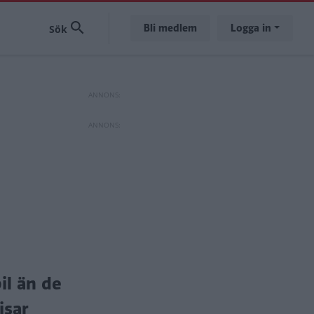
Bli medlem
Logga in
il än de
isar