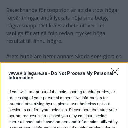
Betecknande för topptrion är att de trots höga
förväntningar ändå lyckats höja sina betyg
några snäpp. Det krävs arbete utöver det
vanliga för att gå från redan mycket höga
resultat till ännu högre.
Årets bubblare heter annars Skoda som gjort en
framryckning från tolfte upp till sjunde plats.
Anmärkningsvärt är att storebror och
www.vibilagare.se -
Do Not Process My Personal
Information
koncernsyskonet Volkswagen gjort en i stort
sett motsvarande resa nedåt, från tionde till en
If you wish to opt-out of the sale, sharing to third parties, or
högst medioker 18:e plats.
processing of your personal or sensitive information for
targeted advertising by us, please use the below opt-out
Turbulensen påverkar Saab
section to confirm your selection. Please note that after your
opt-out request is processed you may continue seeing
En annan raket uppåt i de nedre regionerna är
interest-based ads based on personal information utilized by
Nissan som avancerat från 20:e upp till 13:e
us or personal information disclosed to third parties prior to