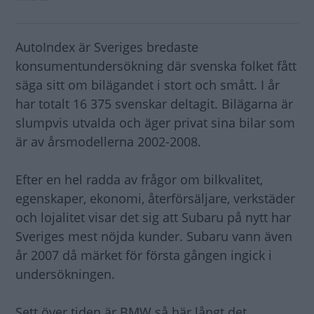
AutoIndex är Sveriges bredaste
konsumentundersökning där svenska folket fått
säga sitt om bilägandet i stort och smått. I år
har totalt 16 375 svenskar deltagit. Bilägarna är
slumpvis utvalda och äger privat sina bilar som
är av årsmodellerna 2002-2008.
Efter en hel radda av frågor om bilkvalitet,
egenskaper, ekonomi, återförsäljare, verkstäder
och lojalitet visar det sig att Subaru på nytt har
Sveriges mest nöjda kunder. Subaru vann även
år 2007 då märket för första gången ingick i
undersökningen.
Sett över tiden är BMW så här långt det