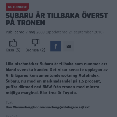
AUTOINDEX:
SUBARU ÄR TILLBAKA ÖVERST
PÅ TRONEN
Publicerad
7 maj 2009
(
uppdaterad
21 september 2010)
(5)
(2)
Gasa
Bromsa
Lilla nischmärket Subaru är tillbaka som nummer ett
bland svenska kunder. Det visar senaste upplagan av
Vi Bilägares konsumentundersökning AutoIndex.
Subaru, nu med en marknadsandel på 1,5 procent,
puffar därmed ned BMW från tronen med minsta
möjliga marginal. Klar trea är Toyota.
Text
Boo Wennerberg|boo.wennerberg@vibilagare.se|text