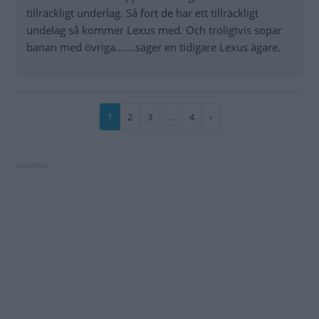
tillräckligt underlag. Så fort de har ett tillräckligt
undelag så kommer Lexus med. Och troligtvis sopar
banan med övriga.......säger en tidigare Lexus ägare.
Paginering
Nuvarande
1
Sida
2
Sida
3
…
Sida
4
Nästa
›
sida
sida