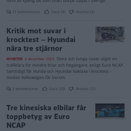
form av Xpeng G6 som snart börjar säljas i Sverige.
23 kommentarer
Gasa (9)
Bromsa (8)
Kritik mot suvar i
krocktest – Hyundai
nära tre stjärnor
Stora och tunga suvar utgör en
NYHETER
6 december 2023
trafikfara för mindre bilar och fotgängare, enligt Euro NCAP.
Samtidigt får Honda och Hyundai bakläxa i krocktest –
medan Volkswagen får beröm.
5 kommentarer
Gasa (10)
Bromsa (11)
Tre kinesiska elbilar får
toppbetyg av Euro
NCAP