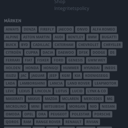
Shop
Integritetspolicy
MÄRKEN
AIWAYS
DENZA
FIREFLY
JAECOO
ONVO
ALFA ROMEO
ALPINE
ASTON MARTIN
AUDI
BENTLEY
BMW
BUGATTI
BUICK
BYD
CADILLAC
CATERHAM
CHEVROLET
CHRYSLER
CITROËN
CUPRA
DACIA
DAEWOO
DFSK
DODGE
DS
FERRARI
FIAT
FISKER
FORD
GENESIS
GWM WEY
HOLDEN
HONDA
HONGQI
HUMMER
HYUNDAI
INEOS
ISUZU
JAC
JAGUAR
JEEP
KGM
KIA
KOENIGSEGG
LADA
LAMBORGHINI
LANCIA
LAND ROVER
LEAPMOTOR
LEVC
LEXUS
LINCOLN
LOTUS
LUCID
LYNK & CO
MASERATI
MAXUS
MAZDA
MCLAREN
MERCEDES
MG
MICROLINO
MINI
MITSUBISHI
MORGAN
NIO
NISSAN
OMODA
OPEL
ORA
PEUGEOT
POLESTAR
PORSCHE
QOROS
RAM
RANGE ROVER
RENAULT
RIVIAN