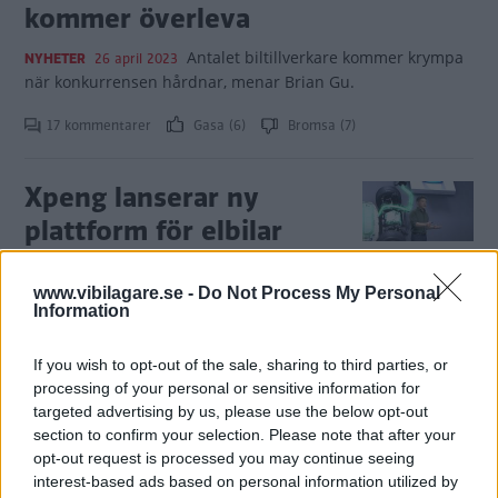
kommer överleva
Antalet biltillverkare kommer krympa
NYHETER
26 april 2023
när konkurrensen hårdnar, menar Brian Gu.
17 kommentarer
Gasa (6)
Bromsa (7)
Xpeng lanserar ny
plattform för elbilar
Pressgjutning av aluminium och
NYHETER
17 april 2023
www.vibilagare.se -
Do Not Process My Personal
integrerade batteripaket är några av nyheterna som Xpeng
Information
presenterade i helgen.
7 kommentarer
Gasa (3)
Bromsa
If you wish to opt-out of the sale, sharing to third parties, or
processing of your personal or sensitive information for
targeted advertising by us, please use the below opt-out
Första intrycket av
section to confirm your selection. Please note that after your
Xpeng G9 och P7:
opt-out request is processed you may continue seeing
interest-based ads based on personal information utilized by