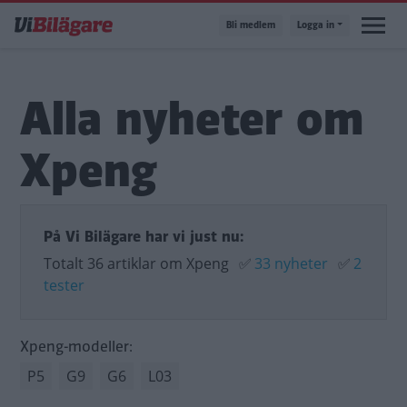
Hoppa
Bli medlem
Logga in
till
huvudinnehåll
Alla nyheter om
Xpeng
På Vi Bilägare har vi just nu:
Totalt 36 artiklar om Xpeng
✅
33 nyheter
✅
2
tester
Xpeng-modeller:
P5
G9
G6
L03