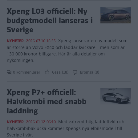
Xpeng L03 officiell: Ny
budgetmodell lanseras i
Sverige
Xpeng lanserar en ny modell som
NYHETER
2026-07-16 16:35
är större än Volvo EX40 och laddar kvickare – men som är
130 000 kronor billigare. Här är alla detaljer om
nykomlingen.
0 kommentarer
Gasa (18)
Bromsa (8)
Xpeng P7+ officiell:
Halvkombi med snabb
laddning
Med extremt hög laddeffekt och
NYHETER
2026-01-12 06:10
halvkombibaklucka kommer Xpengs nya elbilsmodell till
Sverige i vår.