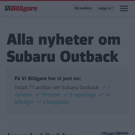
Hoppa
Bli medlem
Logga in
till
huvudinnehåll
Alla nyheter om
Subaru Outback
På Vi Bilägare har vi just nu:
Totalt 71 artiklar om Subaru Outback
✅
7
nyheter
✅
39 tester
✅
3 reportage
✅
14
bilfrågor
✅
2 köpguider