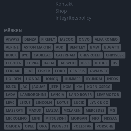
Kontakt
Shop
Integritetspolicy
MÄRKEN
AIWAYS
DENZA
FIREFLY
JAECOO
ONVO
ALFA ROMEO
ALPINE
ASTON MARTIN
AUDI
BENTLEY
BMW
BUGATTI
BUICK
BYD
CADILLAC
CATERHAM
CHEVROLET
CHRYSLER
CITROËN
CUPRA
DACIA
DAEWOO
DFSK
DODGE
DS
FERRARI
FIAT
FISKER
FORD
GENESIS
GWM WEY
HOLDEN
HONDA
HONGQI
HUMMER
HYUNDAI
INEOS
ISUZU
JAC
JAGUAR
JEEP
KGM
KIA
KOENIGSEGG
LADA
LAMBORGHINI
LANCIA
LAND ROVER
LEAPMOTOR
LEVC
LEXUS
LINCOLN
LOTUS
LUCID
LYNK & CO
MASERATI
MAXUS
MAZDA
MCLAREN
MERCEDES
MG
MICROLINO
MINI
MITSUBISHI
MORGAN
NIO
NISSAN
OMODA
OPEL
ORA
PEUGEOT
POLESTAR
PORSCHE