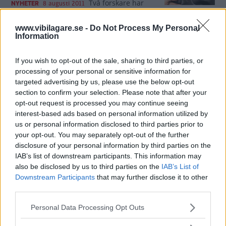
Två forskare har
NYHETER
8 augusti 2011
lyckats hacka sig in i en Subaru Outback
och starta motorn. Allt genom att använda en
www.vibilagare.se -
Do Not Process My Personal
Androidtelefon.
Information
4 kommentarer
Gasa (2)
Bromsa (3)
If you wish to opt-out of the sale, sharing to third parties, or
processing of your personal or sensitive information for
targeted advertising by us, please use the below opt-out
section to confirm your selection. Please note that after your
opt-out request is processed you may continue seeing
interest-based ads based on personal information utilized by
us or personal information disclosed to third parties prior to
Tester: De senaste vi kört
your opt-out. You may separately opt-out of the further
disclosure of your personal information by third parties on the
IAB’s list of downstream participants. This information may
also be disclosed by us to third parties on the
IAB’s List of
Downstream Participants
that may further disclose it to other
third parties.
Please note that this website/app uses one or more Google
Personal Data Processing Opt Outs
services and may gather and store information including but