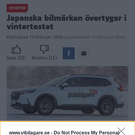
NYHETER
Japanska bilmärken övertygar i
vintertestet
Publicerad
14 februari 2024
(
uppdaterad
14 februari 2024)
(21)
(11)
Gasa
Bromsa
www.vibilagare.se -
Do Not Process My Personal