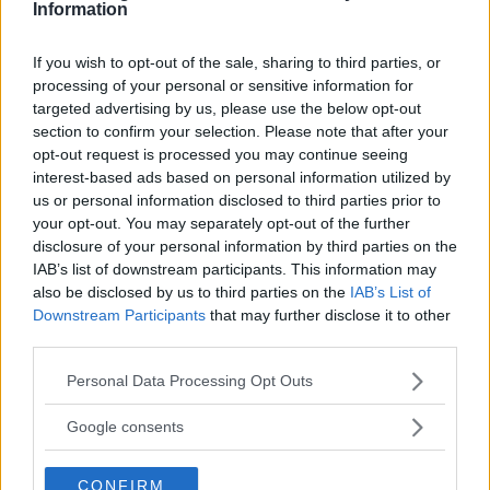
Information
Fyra av de fem senaste vintertesterna i Vi Bilägare
har tagits hem av en japansk bilmodell. Senast i raden
är Honda CR-V som får beröm för trygga
If you wish to opt-out of the sale, sharing to third parties, or
processing of your personal or sensitive information for
köregenskaper och smarta vardagsdetaljer.
targeted advertising by us, please use the below opt-out
Text
section to confirm your selection. Please note that after your
Erik Söderholm
opt-out request is processed you may continue seeing
interest-based ads based on personal information utilized by
us or personal information disclosed to third parties prior to
Fotograf
your opt-out. You may separately opt-out of the further
Fredrik Diits Vikström
disclosure of your personal information by third parties on the
IAB’s list of downstream participants. This information may
also be disclosed by us to third parties on the
IAB’s List of
Downstream Participants
that may further disclose it to other
third parties.
Det här är en låst artikel.
Logga in
för
Please note that this website/app uses one or more Google
Personal Data Processing Opt Outs
services and may gather and store information including but
att fortsätta läsa.
not limited to your visit or usage behaviour. You may click to
Google consents
grant or deny consent to Google and its third-party tags to
use your data for below specified purposes in below Google
CONFIRM