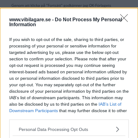
Genom att klicka på "Fortsätt" godkänner jag
OK-Förlagets
prenumerationsvillkor
och bekräftar att jag tagit del av
OK-Förlagets
integritetspolicy
.
www.vibilagare.se -
Do Not Process My Personal
Information
If you wish to opt-out of the sale, sharing to third parties, or
processing of your personal or sensitive information for
Är du redan prenumerant på vår papperstidning?
targeted advertising by us, please use the below opt-out
Aktivera din digitala prenumeration utan kostnad här.
section to confirm your selection. Please note that after your
opt-out request is processed you may continue seeing
interest-based ads based on personal information utilized by
us or personal information disclosed to third parties prior to
your opt-out. You may separately opt-out of the further
disclosure of your personal information by third parties on the
IAB’s list of downstream participants. This information may
also be disclosed by us to third parties on the
IAB’s List of
Downstream Participants
that may further disclose it to other
third parties.
Please note that this website/app uses one or more Google
Personal Data Processing Opt Outs
services and may gather and store information including but