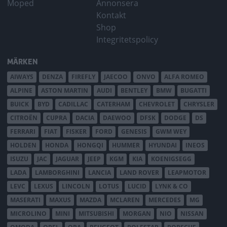
Moped
Annonsera
Kontakt
Shop
Integritetspolicy
MÄRKEN
AIWAYS
DENZA
FIREFLY
JAECOO
ONVO
ALFA ROMEO
ALPINE
ASTON MARTIN
AUDI
BENTLEY
BMW
BUGATTI
BUICK
BYD
CADILLAC
CATERHAM
CHEVROLET
CHRYSLER
CITROËN
CUPRA
DACIA
DAEWOO
DFSK
DODGE
DS
FERRARI
FIAT
FISKER
FORD
GENESIS
GWM WEY
HOLDEN
HONDA
HONGQI
HUMMER
HYUNDAI
INEOS
ISUZU
JAC
JAGUAR
JEEP
KGM
KIA
KOENIGSEGG
LADA
LAMBORGHINI
LANCIA
LAND ROVER
LEAPMOTOR
LEVC
LEXUS
LINCOLN
LOTUS
LUCID
LYNK & CO
MASERATI
MAXUS
MAZDA
MCLAREN
MERCEDES
MG
MICROLINO
MINI
MITSUBISHI
MORGAN
NIO
NISSAN