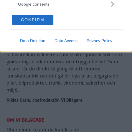
not limited to your visit or usage behaviour. You may click to
Google consents
grant or deny consent to Google and its third-party tags to
use your data for below specified purposes in below Google
CONFIRM
consent section.
Vi Bilägare har en unika ställning bland svenska
motortidningar. Genom att köra och äga och nyttja
Data Deletion
Data Access
Privacy Policy
bilen, samt allt som hör därtill på samma sätt som
ni läsare kan vi leverera pricksäker journalistik som
guidar dig till ekonomiska och trygga beslut. Som
läsare får du direkt tillgång till ett enormt
kunskapsarkiv när det gäller nya bilar, begagnade
bilar, bilprodukter, trafik, ekonomi, säkerhet och
miljö.
Niklas Carle, chefredaktör, Vi Bilägare
Oberoende tester du kan lita på