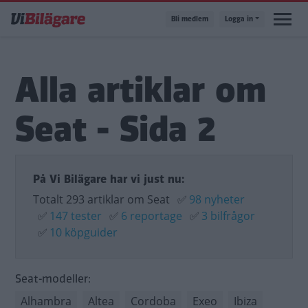
Hoppa
Bli medlem
Logga in
till
huvudinnehåll
Alla artiklar om
Seat - Sida 2
På Vi Bilägare har vi just nu:
Totalt 293 artiklar om Seat
✅
98 nyheter
✅
147 tester
✅
6 reportage
✅
3 bilfrågor
✅
10 köpguider
Seat-modeller:
Alhambra
Altea
Cordoba
Exeo
Ibiza