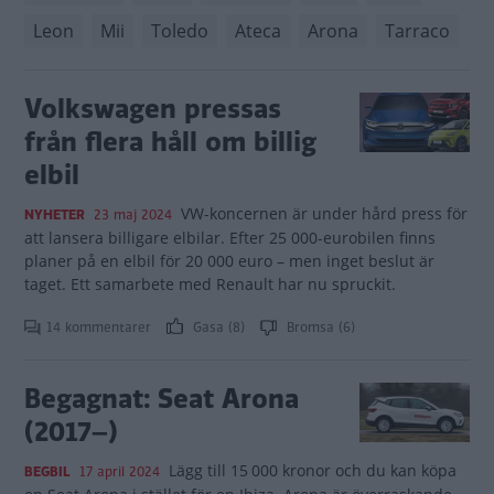
Leon
Mii
Toledo
Ateca
Arona
Tarraco
Volkswagen pressas
från flera håll om billig
elbil
VW-koncernen är under hård press för
NYHETER
23 maj 2024
att lansera billigare elbilar. Efter 25 000-eurobilen finns
planer på en elbil för 20 000 euro – men inget beslut är
taget. Ett samarbete med Renault har nu spruckit.
14 kommentarer
Gasa (8)
Bromsa (6)
Begagnat: Seat Arona
(2017–)
Lägg till 15 000 kronor och du kan köpa
BEGBIL
17 april 2024