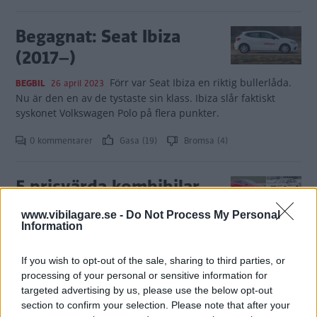
Begagnat: Seat Ibiza
(2017–)
Förr var Seat Ibiza en riktig bullerlåda.
BEGBIL
26 april 2023
Nu är den en av de tystaste sin klass. Ibiza slår faktiskt
syskonet Volkswagen Polo på flera punkter.
0 kommentarer
Gasa (19)
Bromsa (4)
5 prisvärda kombibilar
runt 150 000 kr: Köpråd,
www.vibilagare.se -
Do Not Process My Personal
plus och minus
Information
En mellanstor kombi ger bra
KÖPGUIDE
9 februari 2023
If you wish to opt-out of the sale, sharing to third parties, or
utrymme till vettigt pris. Här är fem alternativ som gått 10
processing of your personal or sensitive information for
000 mil.
targeted advertising by us, please use the below opt-out
section to confirm your selection. Please note that after your
0 kommentarer
Gasa (45)
Bromsa (30)