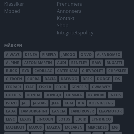
Klassiker
Prenumera
Moped
Annonsera
Kontakt
Shop
Integritetspolicy
MÄRKEN
AIWAYS
DENZA
FIREFLY
JAECOO
ONVO
ALFA ROMEO
ALPINE
ASTON MARTIN
AUDI
BENTLEY
BMW
BUGATTI
BUICK
BYD
CADILLAC
CATERHAM
CHEVROLET
CHRYSLER
CITROËN
CUPRA
DACIA
DAEWOO
DFSK
DODGE
DS
FERRARI
FIAT
FISKER
FORD
GENESIS
GWM WEY
HOLDEN
HONDA
HONGQI
HUMMER
HYUNDAI
INEOS
ISUZU
JAC
JAGUAR
JEEP
KGM
KIA
KOENIGSEGG
LADA
LAMBORGHINI
LANCIA
LAND ROVER
LEAPMOTOR
LEVC
LEXUS
LINCOLN
LOTUS
LUCID
LYNK & CO
MASERATI
MAXUS
MAZDA
MCLAREN
MERCEDES
MG