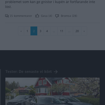
problemet som kan ge gnistor i kupén är fortfarande inte
löst.
15 kommentarer
Gasa (4)
Bromsa (28)
Paginering
Föregående
‹
Sida
1
Nuvarande
2
Sida
3
Sida
4
…
Sida
11
…
Sida
20
Nästa
›
sida
sida
sida
Tester: De senaste vi kört