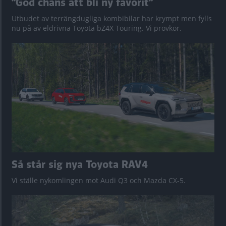
”God chans att bli ny favorit”
Utbudet av terrängdugliga kombibilar har krympt men fylls
nu på av eldrivna Toyota bZ4X Touring. Vi provkör.
Så står sig nya Toyota RAV4
Vi ställe nykomlingen mot Audi Q3 och Mazda CX-5.