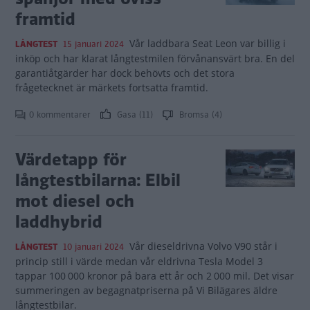
framtid
Vår laddbara Seat Leon var billig i
LÅNGTEST
15 januari 2024
inköp och har klarat långtestmilen förvånansvärt bra. En del
garantiåtgärder har dock behövts och det stora
frågetecknet är märkets fortsatta framtid.
0 kommentarer
Gasa (11)
Bromsa (4)
Värdetapp för
långtestbilarna: Elbil
mot diesel och
laddhybrid
Vår dieseldrivna Volvo V90 står i
LÅNGTEST
10 januari 2024
princip still i värde medan vår eldrivna Tesla Model 3
tappar 100 000 kronor på bara ett år och 2 000 mil. Det visar
summeringen av begagnatpriserna på Vi Bilägares äldre
långtestbilar.