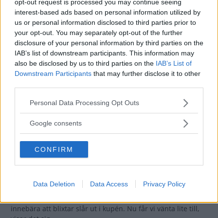
opt-out request is processed you may continue seeing
interest-based ads based on personal information utilized by
us or personal information disclosed to third parties prior to
6 000 mil i Seat Leon:
your opt-out. You may separately opt-out of the further
Irriterande fel och rost
disclosure of your personal information by third parties on the
IAB’s list of downstream participants. This information may
Det finns mycket att gilla med
LÅNGTEST
29 december 2022
also be disclosed by us to third parties on the
IAB’s List of
Seat Leon laddhybrid. Irritationsmomenten har dock blivit
Downstream Participants
that may further disclose it to other
fler – och nu har rosten börjat krypa i ett konstigt hål
third parties.
undertill.
Please note that this website/app uses one or more Google
Personal Data Processing Opt Outs
3 kommentarer
Gasa (12)
Bromsa (22)
services and may gather and store information including but
not limited to your visit or usage behaviour. You may click to
Google consents
grant or deny consent to Google and its third-party tags to
Återkallelsen avbokad –
use your data for below specified purposes in below Google
CONFIRM
på grund av
consent section.
verktygsbrist
Data Deletion
Data Access
Privacy Policy
Vår Seat Leon skulle in på
LÅNGTEST
4 november 2022
verkstad för att lösa ett problem som – tro det eller ej – kan
innebära att blixtar slår ut i kupén. Nu får vi vänta lite till,