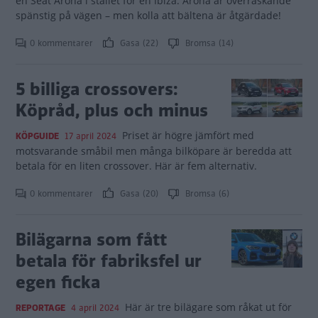
en Seat Arona i stället för en Ibiza. Arona är överraskande
spänstig på vägen – men kolla att bältena är åtgärdade!
0 kommentarer
Gasa (22)
Bromsa (14)
5 billiga crossovers:
Köpråd, plus och minus
Priset är högre jämfört med
KÖPGUIDE
17 april 2024
motsvarande småbil men många bilköpare är beredda att
betala för en liten crossover. Här är fem alternativ.
0 kommentarer
Gasa (20)
Bromsa (6)
Bilägarna som fått
betala för fabriksfel ur
egen ficka
Här är tre bilägare som råkat ut för
REPORTAGE
4 april 2024