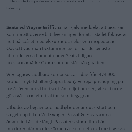
Peklisten i botten på skärmen är svåranvänd i mörker då funktionerna saknar
belysning.
Seats vd Wayne Griffiths
har själv meddelat att Seat kan
komma att överge biltillverkningen för att i stället fokusera
helt på spåret med elskotrar och eldrivna mopedbilar.
Oavsett vad man bestämmer sig för har de senaste
bilmodellerna hamnat under Seats tidigare
prestandamärke Cupra som nu står på egna ben.
Vi Bilägares laddbara kombi kostar i dag från 474 900
kronor i nybilshallen (Cupra Leon). En rejäl prishöjning på
tre år även om vi bortser från miljöbonusen, vilket borde
göra vår Leon eftertraktad som begagnad.
Utbudet av begagnade laddhybrider är dock stort och
steget upp till en Volkswagen Passat GTE av samma
årsmodell är inte långt. Passatens stora fördel är
interiören där medieskärmen är kompletterad med fysiska