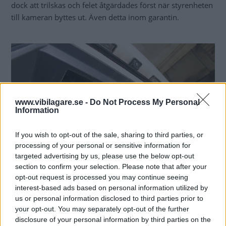
dock att trilskas och felet åtgärdades först när styrenheten
till kameran byttes ut. Även detta inom garantin.
www.vibilagare.se -
Do Not Process My Personal
Information
If you wish to opt-out of the sale, sharing to third parties, or
processing of your personal or sensitive information for
targeted advertising by us, please use the below opt-out
section to confirm your selection. Please note that after your
opt-out request is processed you may continue seeing
interest-based ads based on personal information utilized by
us or personal information disclosed to third parties prior to
Krockbalken rostar när snö samlas i hålet under registreringsskylten. En
your opt-out. You may separately opt-out of the further
täckkåpa hade behövts.
disclosure of your personal information by third parties on the