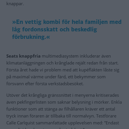
knappar.
»En vettig kombi för hela familjen med
låg fordonsskatt och beskedlig
förbrukning.«
Seats knappfria
multimediasystem inkluderar även
klimatanläggningen och krånglade rejält redan från start.
Första året hade vi problem med att kupéfläkten låste sig
på maximal värme under färd, ett bekymmer som
försvann efter första verkstadsbesöket.
Utöver det krångliga gränssnittet i menyerna kritiserades
även pekfingerlisten som saknar belysning i mörker. Enkla
funktioner som att stänga av filhållaren kräver ett antal
tryck innan föraren är tillbaka till normalvyn. Testförare
Calle Carlquist sammanfattade upplevelsen med: ”Endast