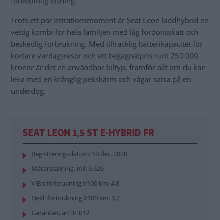
föredömlig lösning.
Trots ett par irritationsmoment är Seat Leon laddhybrid en
vettig kombi för hela familjen med låg fordonsskatt och
beskedlig förbrukning. Med tillräcklig batterikapacitet för
kortare vardagsresor och ett begagnatpris runt 250 000
kronor är det en användbar biltyp, framför allt om du kan
leva med en krånglig pekskärm och vågar satsa på en
underdog.
SEAT LEON 1,5 ST E-HYBRID FR
Registreringsdatum: 10 dec. 2020
Mätarställning, mil: 6 626
ViB:s förbrukning l/100 km: 4,8
Dekl. förbrukning l/100 km: 1,2
Garantier, år: 3/3/12