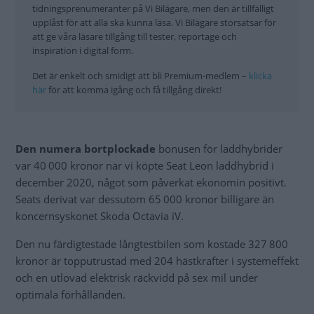
tidningsprenumeranter på Vi Bilägare, men den är tillfälligt
upplåst för att alla ska kunna läsa. Vi Bilägare storsatsar för
att ge våra läsare tillgång till tester, reportage och
inspiration i digital form.
Det är enkelt och smidigt att bli Premium-medlem –
klicka
här
för att komma igång och få tillgång direkt!
Den numera bortplockade
bonusen för laddhybrider
var 40 000 kronor när vi köpte Seat Leon laddhybrid i
december 2020, något som påverkat ekonomin positivt.
Seats derivat var dessutom 65 000 kronor billigare än
koncernsyskonet Skoda Octavia iV.
Den nu färdigtestade långtestbilen som kostade 327 800
kronor är topputrustad med 204 hästkrafter i systemeffekt
och en utlovad elektrisk räckvidd på sex mil under
optimala förhållanden.