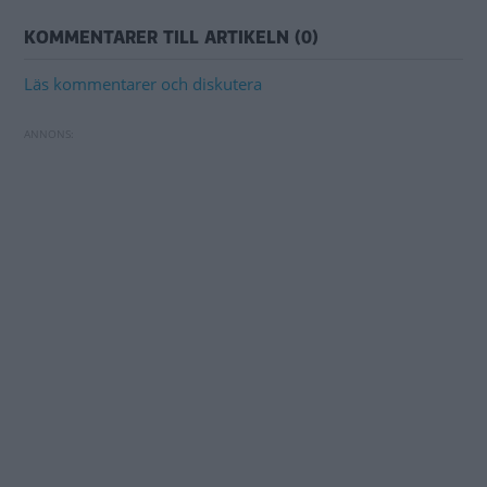
KOMMENTARER TILL ARTIKELN (0)
Läs kommentarer och diskutera
Seat Leon: Bränslesnål spanjor med oviss
Omöjlig backning med Volkswagen ID.7