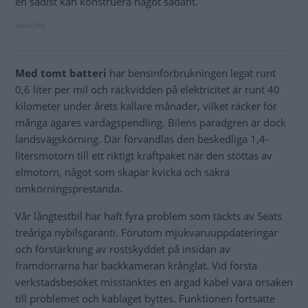
en sadist kan konstruera något sådant.”
Med tomt batteri
har bensinförbrukningen legat runt
0,6 liter per mil och räckvidden på elektricitet är runt 40
kilometer under årets kallare månader, vilket räcker för
många ägares vardagspendling. Bilens paradgren är dock
landsvägskörning. Där förvandlas den beskedliga 1,4-
litersmotorn till ett riktigt kraftpaket när den stöttas av
elmotorn, något som skapar kvicka och säkra
omkörningsprestanda.
Vår långtestbil har haft fyra problem som täckts av Seats
treåriga nybilsgaranti. Förutom mjukvaruuppdateringar
och förstärkning av rostskyddet på insidan av
framdörrarna har backkameran krånglat. Vid första
verkstadsbesöket misstänktes en ärgad kabel vara orsaken
till problemet och kablaget byttes. Funktionen fortsatte