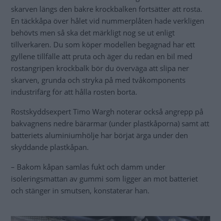
skarven längs den bakre krockbalken fortsätter att rosta.
En täckkåpa över hålet vid nummerplåten hade verkligen
behövts men så ska det märkligt nog se ut enligt
tillverkaren. Du som köper modellen begagnad har ett
gyllene tillfälle att pruta och äger du redan en bil med
rostangripen krockbalk bör du överväga att slipa ner
skarven, grunda och stryka på med tvåkomponents
industrifärg för att hålla rosten borta.
Rostskyddsexpert Timo Wargh noterar också angrepp på
bakvagnens nedre bärarmar (under plastkåporna) samt att
batteriets aluminiumhölje har börjat ärga under den
skyddande plastkåpan.
– Bakom kåpan samlas fukt och damm under
isoleringsmattan av gummi som ligger an mot batteriet
och stänger in smutsen, konstaterar han.