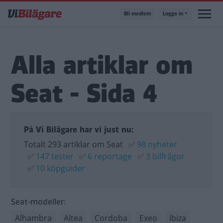
Hoppa
Bli medlem
Logga in
till
huvudinnehåll
Alla artiklar om
Seat - Sida 4
På Vi Bilägare har vi just nu:
Totalt 293 artiklar om Seat
✅
98 nyheter
✅
147 tester
✅
6 reportage
✅
3 bilfrågor
✅
10 köpguider
Seat-modeller:
Alhambra
Altea
Cordoba
Exeo
Ibiza