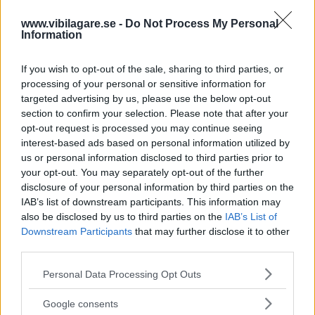
Långtestbilen som
www.vibilagare.se -
Do Not Process My Personal
lyckas bäst i
Information
sommarvärmen
If you wish to opt-out of the sale, sharing to third parties, or
Tung last, knepig undanmanöver, vass
LÅNGTEST
29 juni 2021
processing of your personal or sensitive information for
klimatanläggning och säkra köregenskaper i värmen –
targeted advertising by us, please use the below opt-out
kraven är hårda på våra långtestbilar inför sommaren.
section to confirm your selection. Please note that after your
Vilken bil klarar den tuffa uppgiften bäst?
opt-out request is processed you may continue seeing
interest-based ads based on personal information utilized by
1 kommentarer
Gasa (15)
Bromsa (5)
us or personal information disclosed to third parties prior to
your opt-out. You may separately opt-out of the further
disclosure of your personal information by third parties on the
Stenmårdar och
IAB’s list of downstream participants. This information may
sommartest med
also be disclosed by us to third parties on the
IAB’s List of
Downstream Participants
that may further disclose it to other
långteststallet
third parties.
Avsnitt 232: Nu har bilarnas värsta
PODCAST
18 juni 2021
Please note that this website/app uses one or more Google
Personal Data Processing Opt Outs
fiende etablerat sig i Sverige. Vi spånar fram strategier för
services and may gather and store information including but
att bli av med kabelbitarna – allt från lakritsremmar till
not limited to your visit or usage behaviour. You may click to
Google consents
AdBlue. Dessutom berättar vi om årets somriga prövningar