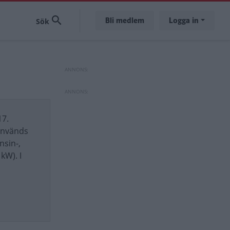
Bli medlem
Logga in
17.
används
nsin-,
kW). I