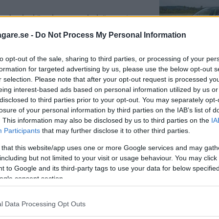
tad och skärmkanterna bak är vettigt
agare.se -
Do Not Process My Personal Information
to opt-out of the sale, sharing to third parties, or processing of your per
formation for targeted advertising by us, please use the below opt-out s
aptur, SsangYong Tivoli
r selection. Please note that after your opt-out request is processed y
eing interest-based ads based on personal information utilized by us or
disclosed to third parties prior to your opt-out. You may separately opt-
losure of your personal information by third parties on the IAB’s list of
ngarna. Läs mer i Vi Bilägares ljustest.
. This information may also be disclosed by us to third parties on the
IA
Participants
that may further disclose it to other third parties.
 that this website/app uses one or more Google services and may gath
including but not limited to your visit or usage behaviour. You may click 
 to Google and its third-party tags to use your data for below specifi
ogle consent section.
är klar bland de testade bilarna hittar
 Seat Arona som båda får fina betyg.
s högsta testbetyg.
l Data Processing Opt Outs