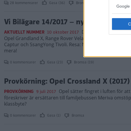
28 kommentarer
Gasa (36)
Bromsa (16)
Google 
Vi Bilägare 14/2017 – nytt nummer
Däcktest: Friktionsdäc
AKTUELLT NUMMER
10 oktober 2017
Opel Grandland X, Range Rover Velar. Test: Crossoverkam
Captur och SsangYong Tivoli. Resa: Norska nationalparker
mera!
0 kommentarer
Gasa (23)
Bromsa (19)
Provkörning: Opel Crossland X (2017)
Opel sätter fingret i luften för a
PROVKÖRNING
9 juli 2017
föreskriver är ersättaren till familjebussen Meriva omstöpt
klassbyte?
0 kommentarer
Gasa (1)
Bromsa