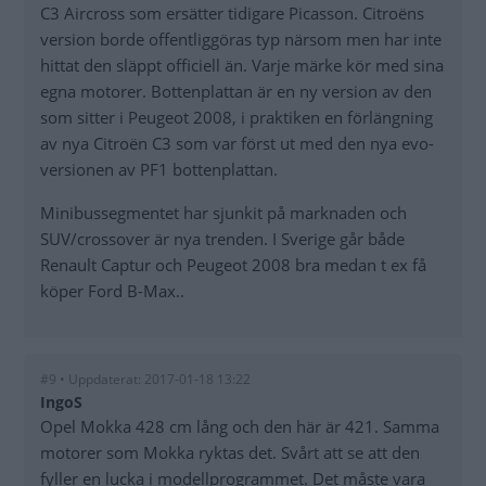
C3 Aircross som ersätter tidigare Picasson. Citroëns
version borde offentliggöras typ närsom men har inte
hittat den släppt officiell än. Varje märke kör med sina
egna motorer. Bottenplattan är en ny version av den
som sitter i Peugeot 2008, i praktiken en förlängning
av nya Citroën C3 som var först ut med den nya evo-
versionen av PF1 bottenplattan.
Minibussegmentet har sjunkit på marknaden och
SUV/crossover är nya trenden. I Sverige går både
Renault Captur och Peugeot 2008 bra medan t ex få
köper Ford B-Max..
#9 • Uppdaterat: 2017-01-18 13:22
IngoS
Opel Mokka 428 cm lång och den här är 421. Samma
motorer som Mokka ryktas det. Svårt att se att den
fyller en lucka i modellprogrammet. Det måste vara