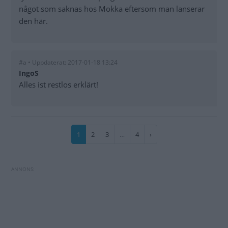
något som saknas hos Mokka eftersom man lanserar
den här.
#a • Uppdaterat: 2017-01-18 13:24
IngoS
Alles ist restlos erklärt!
Paginering
Nuvarande
1
Sida
2
Sida
3
…
Sida
4
Nästa
›
sida
sida