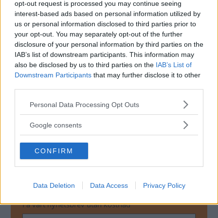
opt-out request is processed you may continue seeing
Grandland X.
interest-based ads based on personal information utilized by
us or personal information disclosed to third parties prior to
Klicka på
bildspelet
för att se fler bilder.
your opt-out. You may separately opt-out of the further
disclosure of your personal information by third parties on the
IAB’s list of downstream participants. This information may
Diskutera
: Vad tycker du om Opel Crossland X?
also be disclosed by us to third parties on the
IAB’s List of
Downstream Participants
that may further disclose it to other
third parties.
Please note that this website/app uses one or more Google
Personal Data Processing Opt Outs
RELATERADE BILDSPEL
services and may gather and store information including but
not limited to your visit or usage behaviour. You may click to
Google consents
Opel Crossland X – 9 bilder
grant or deny consent to Google and its third-party tags to
use your data for below specified purposes in below Google
CONFIRM
consent section.
MISSA INTE KOMMANDE ARTIKLAR OM OPEL
Data Deletion
Data Access
Privacy Policy
CROSSLAND X
Få vårt nyhetsbrev utan kostnad