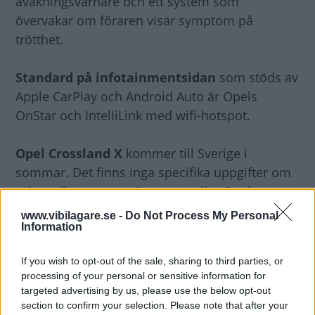
avåkningsvarnare och ett system som
övervakar om föraren visar symptom på
trötthet.
Standard på infotainmentsidan
som stöds av
Apple CarPlay och Android Auto är Opels
OnStar och IntelliLink med wifi-hotspot.
Opel Crossland X
kommer till Sverige i
sommar. Det finns inga specifika uppgifter om
priser eller motorer än, men enligt Opel
kommer det att finnas bensin-, diesel- och
www.vibilagare.se -
Do Not Process My Personal
Information
gasalternativ att välja på.
If you wish to opt-out of the sale, sharing to third parties, or
Senare i år
kommer också en större crossover
processing of your personal or sensitive information for
från Opel att offentliggöras. Den blir
targeted advertising by us, please use the below opt-out
storasyskon till Crossland och ska heta
section to confirm your selection. Please note that after your