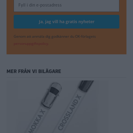
Genom att anmäla dig godkänner du OK-förlagets
personuppgiftspolicy.
MER FRÅN VI BILÄGARE