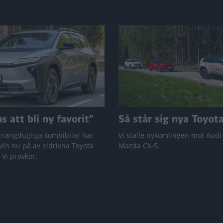
 att bli ny favorit”
Så står sig nya Toyot
rrängdugliga kombibilar har
Vi ställe nykomlingen mot Audi
lls nu på av eldrivna Toyota
Mazda CX-5.
 Vi provkör.