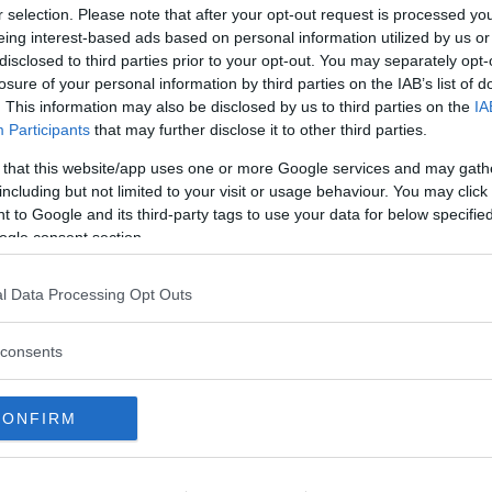
r selection. Please note that after your opt-out request is processed y
eing interest-based ads based on personal information utilized by us or
disclosed to third parties prior to your opt-out. You may separately opt-
losure of your personal information by third parties on the IAB’s list of
id i nytt test
. This information may also be disclosed by us to third parties on the
IA
Participants
that may further disclose it to other third parties.
AP visar att en dieselbil får nästan lika
 that this website/app uses one or more Google services and may gath
bensinmotor.
including but not limited to your visit or usage behaviour. You may click 
 to Google and its third-party tags to use your data for below specifi
ogle consent section.
en: ”Känner mig blåst”
l Data Processing Opt Outs
som enkelt kan visa batteriets status.
consents
a måste ha koll på.
CONFIRM
gsbil med eldrift