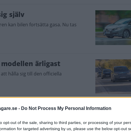
ig själv
ren kan bilen fortsätta gasa. Nu tas
e modellen ärligast
tt hålla sig till den officiella
agare.se -
Do Not Process My Personal Information
v nästa Leaf
tas av en mer crossoverliknande modell.
to opt-out of the sale, sharing to third parties, or processing of your per
formation for targeted advertising by us, please use the below opt-out s