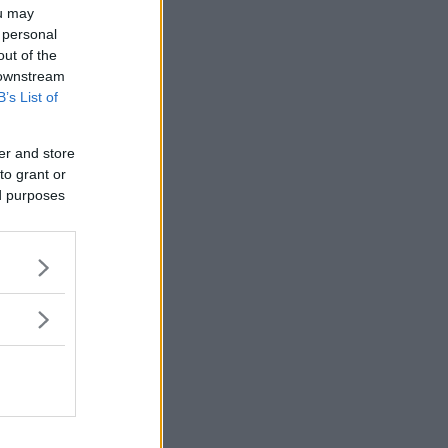
ou may
 personal
out of the
 downstream
B’s List of
er and store
to grant or
ed purposes