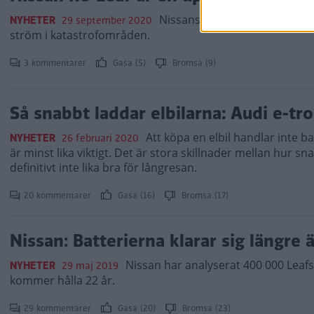
Nissans tuffa räddningselbil k
NYHETER
29 september 2020
ström i katastrofområden.
3 kommentarer
Gasa (5)
Bromsa (9)
Så snabbt laddar elbilarna: Audi e-tr
Att köpa en elbil handlar inte ba
NYHETER
26 februari 2020
är minst lika viktigt. Det är stora skillnader mellan hur sna
definitivt inte lika bra för långresan.
20 kommentarer
Gasa (16)
Bromsa (17)
Nissan: Batterierna klarar sig längre 
Nissan har analyserat 400 000 Leafs
NYHETER
29 maj 2019
kommer hålla 22 år.
29 kommentarer
Gasa (20)
Bromsa (23)