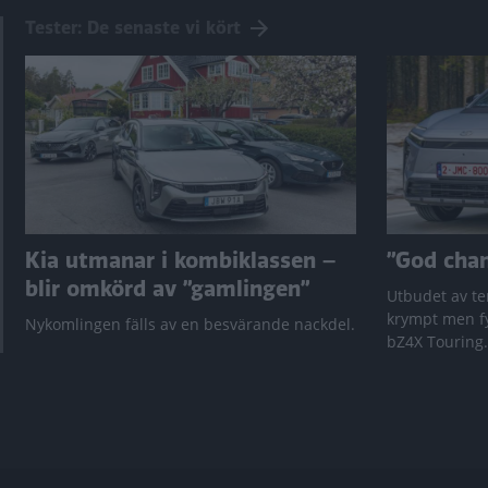
Tester: De senaste vi kört
Kia utmanar i kombiklassen –
”God chans
blir omkörd av ”gamlingen”
Utbudet av te
krympt men fy
Nykomlingen fälls av en besvärande nackdel.
bZ4X Touring.