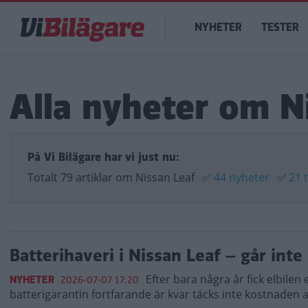
Hoppa
Main
till
NYHETER
TESTER
navigation
huvudinnehåll
Alla nyheter om N
På Vi Bilägare har vi just nu:
Totalt 79 artiklar om Nissan Leaf
✅
44 nyheter
✅
21 
Batterihaveri i Nissan Leaf – går inte
Efter bara några år fick elbilen et
NYHETER
2026-07-07 17:20
batterigarantin fortfarande är kvar täcks inte kostnaden 