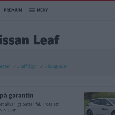
PREMIUM
MENY
issan Leaf
tester
✅
3 bilfrågor
✅
6 köpguider
 på garantin
t allvarligt batterifel. Trots att
av Nissan.