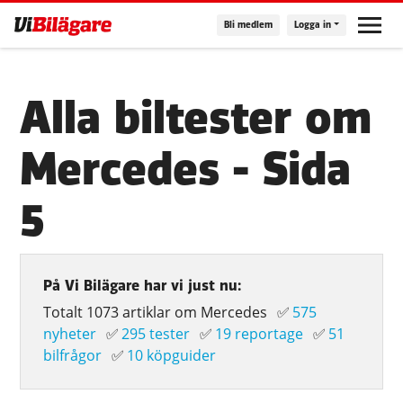
Hoppa
Bli medlem
Logga in
till
huvudinnehåll
Alla biltester om
Mercedes - Sida
5
På Vi Bilägare har vi just nu:
Totalt 1073 artiklar om Mercedes
✅
575
nyheter
✅
295 tester
✅
19 reportage
✅
51
bilfrågor
✅
10 köpguider