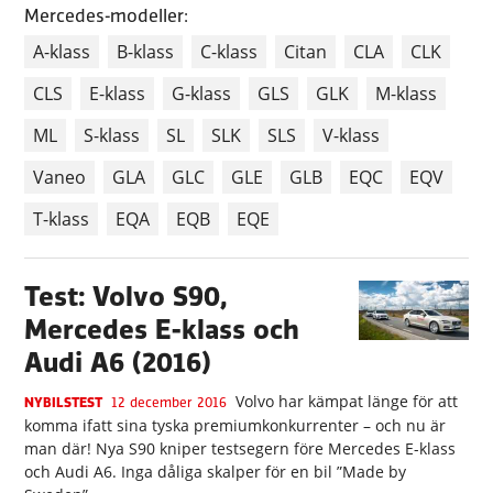
Mercedes-modeller:
A-klass
B-klass
C-klass
Citan
CLA
CLK
CLS
E-klass
G-klass
GLS
GLK
M-klass
ML
S-klass
SL
SLK
SLS
V-klass
Vaneo
GLA
GLC
GLE
GLB
EQC
EQV
T-klass
EQA
EQB
EQE
Test: Volvo S90,
Mercedes E-klass och
Audi A6 (2016)
Volvo har kämpat länge för att
NYBILSTEST
12 december 2016
komma ifatt sina tyska premiumkonkurrenter – och nu är
man där! Nya S90 kniper testsegern före Mercedes E-klass
och Audi A6. Inga dåliga skalper för en bil ”Made by