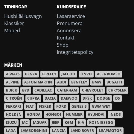
TIDNINGAR
KUNDSERVICE
Husbil&Husvagn
Läsarservice
Klassiker
Prenumera
Moped
Annonsera
Kontakt
Shop
Integritetspolicy
MÄRKEN
AIWAYS
DENZA
FIREFLY
JAECOO
ONVO
ALFA ROMEO
ALPINE
ASTON MARTIN
AUDI
BENTLEY
BMW
BUGATTI
BUICK
BYD
CADILLAC
CATERHAM
CHEVROLET
CHRYSLER
CITROËN
CUPRA
DACIA
DAEWOO
DFSK
DODGE
DS
FERRARI
FIAT
FISKER
FORD
GENESIS
GWM WEY
HOLDEN
HONDA
HONGQI
HUMMER
HYUNDAI
INEOS
ISUZU
JAC
JAGUAR
JEEP
KGM
KIA
KOENIGSEGG
LADA
LAMBORGHINI
LANCIA
LAND ROVER
LEAPMOTOR