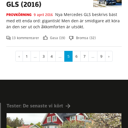
GLS (2016)
Nya Mercedes GLS beskrivs bäst
PROVKÖRNING
9 april 2016
med ett enda ord: gigantisk! Men den är smidigare att köra
än den ser ut och åkkomforten är utsökt.
13 kommentarer
Gasa (19)
Bromsa (32)
Paginering
Föregående
‹
Sida
1
…
Sida
3
Sida
4
…
Nuvarande
5
Sida
6
Sida
7
…
Sida
9
Nästa
›
sida
sida
sida
Tester: De senaste vi kört