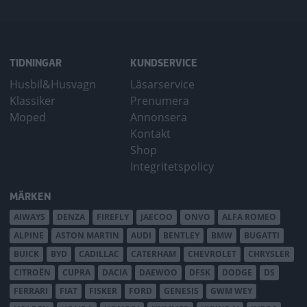
TIDNINGAR
KUNDSERVICE
Husbil&Husvagn
Läsarservice
Klassiker
Prenumera
Moped
Annonsera
Kontakt
Shop
Integritetspolicy
MÄRKEN
AIWAYS
DENZA
FIREFLY
JAECOO
ONVO
ALFA ROMEO
ALPINE
ASTON MARTIN
AUDI
BENTLEY
BMW
BUGATTI
BUICK
BYD
CADILLAC
CATERHAM
CHEVROLET
CHRYSLER
CITROËN
CUPRA
DACIA
DAEWOO
DFSK
DODGE
DS
FERRARI
FIAT
FISKER
FORD
GENESIS
GWM WEY