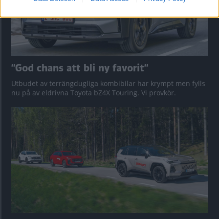
”God chans att bli ny favorit”
Utbudet av terrängdugliga kombibilar har krympt men fylls
nu på av eldrivna Toyota bZ4X Touring. Vi provkör.