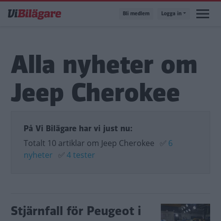
Hoppa
Bli medlem
Logga in
till
huvudinnehåll
Alla nyheter om
Jeep Cherokee
På Vi Bilägare har vi just nu:
Totalt 10 artiklar om Jeep Cherokee
✅
6
nyheter
✅
4 tester
Stjärnfall för Peugeot i