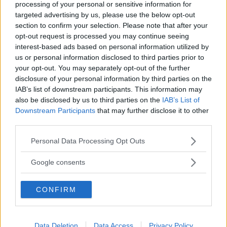
processing of your personal or sensitive information for
targeted advertising by us, please use the below opt-out
section to confirm your selection. Please note that after your
opt-out request is processed you may continue seeing
interest-based ads based on personal information utilized by
us or personal information disclosed to third parties prior to
your opt-out. You may separately opt-out of the further
disclosure of your personal information by third parties on the
IAB’s list of downstream participants. This information may
also be disclosed by us to third parties on the
IAB’s List of
Downstream Participants
that may further disclose it to other
third parties.
Kia utmanar i kombiklassen – blir omkörd
Please note that this website/app uses one or more Google
Personal Data Processing Opt Outs
av ”gamlingen”
services and may gather and store information including but
Nykomlingen fälls av en besvärande nackdel.
not limited to your visit or usage behaviour. You may click to
Google consents
grant or deny consent to Google and its third-party tags to
use your data for below specified purposes in below Google
CONFIRM
consent section.
Data Deletion
Data Access
Privacy Policy