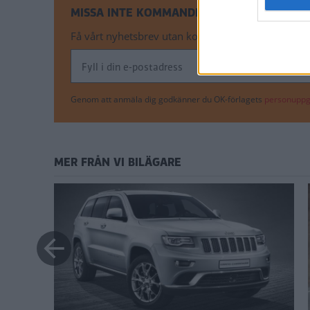
MISSA INTE KOMMANDE ARTIKLAR OM JEE
Få vårt nyhetsbrev utan kostnad
Genom att anmäla dig godkänner du OK-förlagets
personuppgi
MER FRÅN VI BILÄGARE