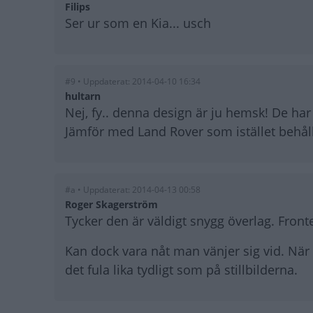
Filips
Ser ur som en Kia... usch
#9 • Uppdaterat: 2014-04-10 16:34
hultarn
Nej, fy.. denna design är ju hemsk! De har t
Jämför med Land Rover som istället behål
#a • Uppdaterat: 2014-04-13 00:58
Roger Skagerström
Tycker den är väldigt snygg överlag. Fronte
Kan dock vara nåt man vänjer sig vid. När m
det fula lika tydligt som på stillbilderna.