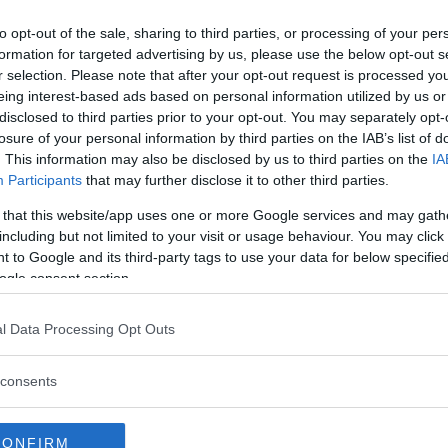
 gör att ljudnivån är låg i kupén. De mindre motoralter
to opt-out of the sale, sharing to third parties, or processing of your per
0 hästkrafter och så finns en Chryslerbyggd V6-bensin
formation for targeted advertising by us, please use the below opt-out s
orn kommer med niostegad automatlåda.
r selection. Please note that after your opt-out request is processed y
eing interest-based ads based on personal information utilized by us or
disclosed to third parties prior to your opt-out. You may separately opt-
losure of your personal information by third parties on the IAB’s list of
uropeisk. Det enda som avslöjar att det är en Jeep är
. This information may also be disclosed by us to third parties on the
IA
en och emblemet på bagageluckan.
Participants
that may further disclose it to other third parties.
 that this website/app uses one or more Google services and may gath
ed ingångspriset 349 000 kronor, men då med en av d
including but not limited to your visit or usage behaviour. You may click 
 to Google and its third-party tags to use your data for below specifi
xellåda med lågväxel. Lågväxel och låsbar diffrential
ogle consent section.
 Chryslers V6-motor.
l Data Processing Opt Outs
 nummer (7/14) av Vi Bilägare.
okee
consents
CONFIRM