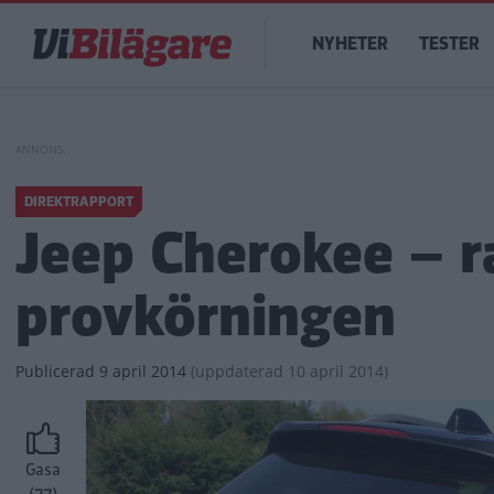
Hoppa
Main
till
NYHETER
TESTER
navigation
huvudinnehåll
DIREKTRAPPORT
Jeep Cherokee – r
provkörningen
Publicerad
9 april 2014
(
uppdaterad
10 april 2014)
Gasa