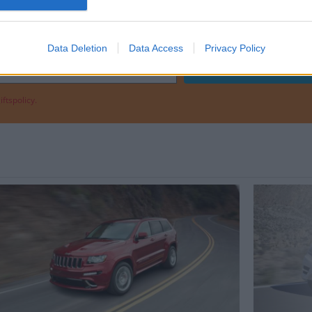
P CHEROKEE
Data Deletion
Data Access
Privacy Policy
ftspolicy.