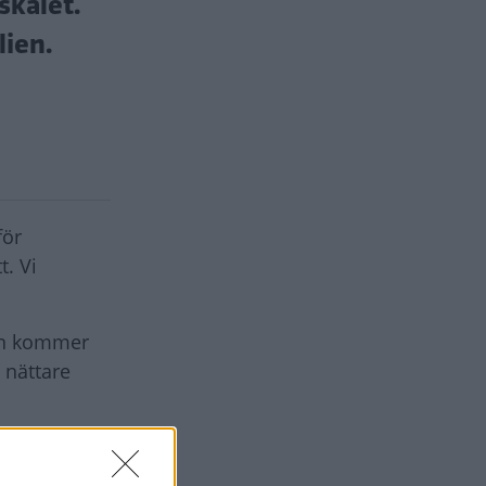
skalet.
lien.
för
t. Vi
Den kommer
 nättare
igången.