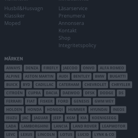
Husbil&Husvagn
Läsarservice
Klassiker
Prenumera
Moped
Annonsera
Kontakt
Shop
Integritetspolicy
MÄRKEN
AIWAYS
DENZA
FIREFLY
JAECOO
ONVO
ALFA ROMEO
ALPINE
ASTON MARTIN
AUDI
BENTLEY
BMW
BUGATTI
BUICK
BYD
CADILLAC
CATERHAM
CHEVROLET
CHRYSLER
CITROËN
CUPRA
DACIA
DAEWOO
DFSK
DODGE
DS
FERRARI
FIAT
FISKER
FORD
GENESIS
GWM WEY
HOLDEN
HONDA
HONGQI
HUMMER
HYUNDAI
INEOS
ISUZU
JAC
JAGUAR
JEEP
KGM
KIA
KOENIGSEGG
LADA
LAMBORGHINI
LANCIA
LAND ROVER
LEAPMOTOR
LEVC
LEXUS
LINCOLN
LOTUS
LUCID
LYNK & CO