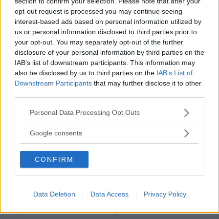
section to confirm your selection. Please note that after your
4 kommentarer
Gasa (1)
Bromsa (2)
opt-out request is processed you may continue seeing
interest-based ads based on personal information utilized by
Nya Hyundai Santa Fe
us or personal information disclosed to third parties prior to
your opt-out. You may separately opt-out of the further
presenterad
disclosure of your personal information by third parties on the
IAB’s list of downstream participants. This information may
Nya Hyundai Santa Fe har nu
NYHETER
5 april 2012
also be disclosed by us to third parties on the
IAB’s List of
premiärvisats på bilsalongen i New York. Bilen blir lägre,
Downstream Participants
that may further disclose it to other
rymligare och snålare än föregångaren.
third parties.
17 kommentarer
Gasa (6)
Bromsa (6)
Please note that this website/app uses one or more Google
Personal Data Processing Opt Outs
services and may gather and store information including but
not limited to your visit or usage behaviour. You may click to
Google consents
Nya Hyundai Santa Fe
grant or deny consent to Google and its third-party tags to
avslöjad
use your data for below specified purposes in below Google
CONFIRM
consent section.
Nu visas de första bilderna på nya
NYHETER
12 mars 2012
Hyundai Santa Fe. Suven debuterar på bilsalongen i New
York i början av april.
Data Deletion
Data Access
Privacy Policy
4 kommentarer
Gasa (3)
Bromsa (3)