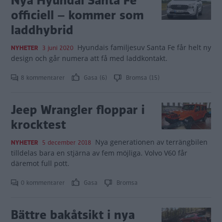
Nya Hyundai Santa Fe
officiell – kommer som
laddhybrid
Hyundais familjesuv Santa Fe får helt ny
NYHETER
3 juni 2020
design och går numera att få med laddkontakt.
8 kommentarer
Gasa (6)
Bromsa (15)
Jeep Wrangler floppar i
krocktest
Nya generationen av terrängbilen
NYHETER
5 december 2018
tilldelas bara en stjärna av fem möjliga. Volvo V60 får
däremot full pott.
0 kommentarer
Gasa
Bromsa
Bättre bakåtsikt i nya