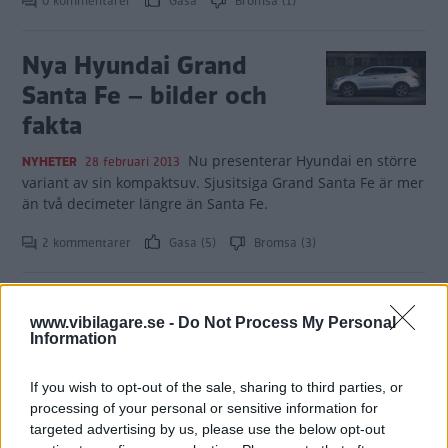
0 kommentarer
Gasa
Bromsa (1)
Nya Hyundai Grand
Santa Fe – bilder och
fakta
Nu presenterar Hyundai en större
NYHETER
28 februari 2013
variant av sin kompaktsuv. Sjusitsiga Grand Santa Fe är mer
än två decimeter längre än Santa Fe.
2 kommentarer
Gasa (5)
Bromsa (3)
Hyundai återkallar 220
www.vibilagare.se -
Do Not Process My Personal
000
Information
Hyundai har beslutat sig för att
NYHETER
30 juli 2012
If you wish to opt-out of the sale, sharing to third parties, or
återkalla 220 000 bilar i USA på grund av problem med
processing of your personal or sensitive information for
bilarnas luftkuddar.
targeted advertising by us, please use the below opt-out