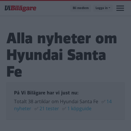
Hoppa
Bli medlem
Logga in
till
huvudinnehåll
Alla nyheter om
Hyundai Santa
Fe
På Vi Bilägare har vi just nu:
Totalt 38 artiklar om Hyundai Santa Fe
✅
14
nyheter
✅
21 tester
✅
1 köpguide