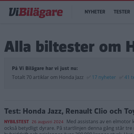
Hoppa
Main
till
NYHETER
TESTER
navigation
huvudinnehåll
Alla biltester om 
På Vi Bilägare har vi just nu:
Totalt 70 artiklar om Honda Jazz
✅
17 nyheter
✅
41 t
Test: Honda Jazz, Renault Clio och To
Med assistans av en elmotor k
NYBILSTEST
26 augusti 2024
också betydligt dyrare. På startlinjen denna gång står tre