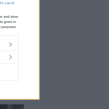
B’s List of
er and store
to grant or
ed purposes