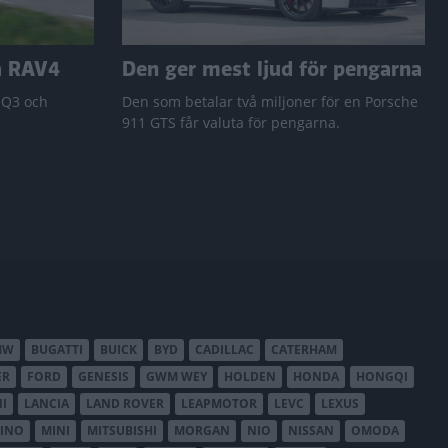
a RAV4
Den ger mest ljud för pengarna
 Q3 och
Den som betalar två miljoner för en Porsche
911 GTS får valuta för pengarna.
MW
BUGATTI
BUICK
BYD
CADILLAC
CATERHAM
ER
FORD
GENESIS
GWM WEY
HOLDEN
HONDA
HONGQI
I
LANCIA
LAND ROVER
LEAPMOTOR
LEVC
LEXUS
INO
MINI
MITSUBISHI
MORGAN
NIO
NISSAN
OMODA