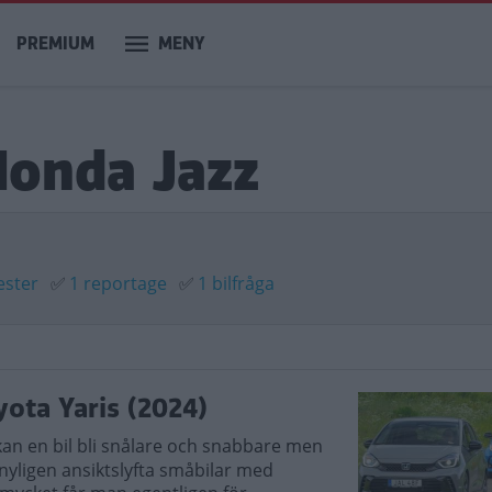
PREMIUM
MENY
Honda Jazz
ester
✅
1 reportage
✅
1 bilfråga
yota Yaris (2024)
an en bil bli snålare och snabbare men
 nyligen ansiktslyfta småbilar med