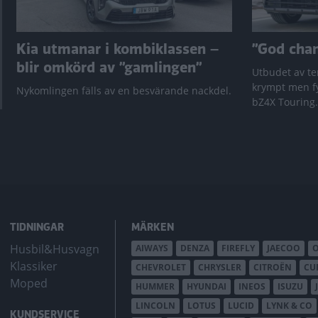
Kia utmanar i kombiklassen –
”God chans
blir omkörd av ”gamlingen”
Utbudet av te
krympt men fy
Nykomlingen fälls av en besvärande nackdel.
bZ4X Touring.
TIDNINGAR
MÄRKEN
Husbil&Husvagn
AIWAYS
DENZA
FIREFLY
JAECOO
Klassiker
CHEVROLET
CHRYSLER
CITROËN
CU
Moped
HUMMER
HYUNDAI
INEOS
ISUZU
LINCOLN
LOTUS
LUCID
LYNK & CO
KUNDSERVICE