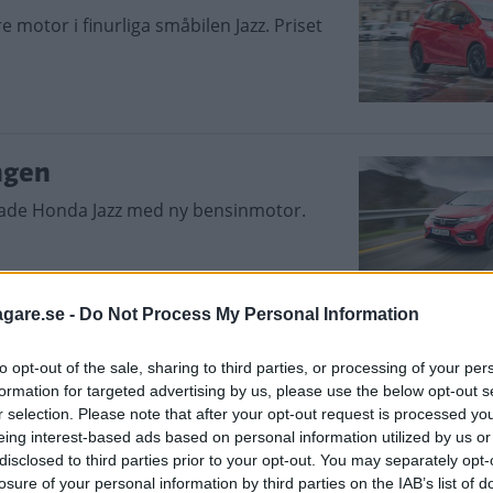
motor i finurliga småbilen Jazz. Priset
ngen
iftade Honda Jazz med ny bensinmotor.
agare.se -
Do Not Process My Personal Information
ki Baleno (2016)
to opt-out of the sale, sharing to third parties, or processing of your per
formation for targeted advertising by us, please use the below opt-out s
ingsmedel har småbilar blivit heta. Men
r selection. Please note that after your opt-out request is processed y
g?
eing interest-based ads based on personal information utilized by us or
nda Jazz 1,3 och uppdaterade Seat Ibiza
disclosed to third parties prior to your opt-out. You may separately opt-
losure of your personal information by third parties on the IAB’s list of