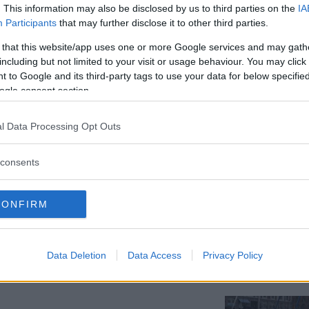
. This information may also be disclosed by us to third parties on the
IA
Participants
that may further disclose it to other third parties.
 that this website/app uses one or more Google services and may gath
ch Suzuki Baleno (2016)
including but not limited to your visit or usage behaviour. You may click 
 to Google and its third-party tags to use your data for below specifi
lir aldrig omodernt. Här kan du läsa mer
ogle consent section.
er, barnsäkerhet, prestanda, kupé- och
t Ibiza & Belano.
l Data Processing Opt Outs
consents
oms som standard. Kollisionsvarnare,
CONFIRM
ndra säkerhetsfinesser är dock tillval.
jupare i plånboken.
Data Deletion
Data Access
Privacy Policy