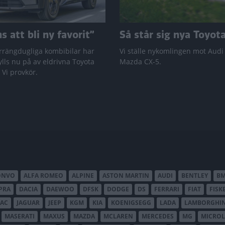
 att bli ny favorit”
Så står sig nya Toyot
rrängdugliga kombibilar har
Vi ställe nykomlingen mot Audi
lls nu på av eldrivna Toyota
Mazda CX-5.
 Vi provkör.
ONVO
ALFA ROMEO
ALPINE
ASTON MARTIN
AUDI
BENTLEY
B
PRA
DACIA
DAEWOO
DFSK
DODGE
DS
FERRARI
FIAT
FISK
JAC
JAGUAR
JEEP
KGM
KIA
KOENIGSEGG
LADA
LAMBORGHIN
MASERATI
MAXUS
MAZDA
MCLAREN
MERCEDES
MG
MICROL