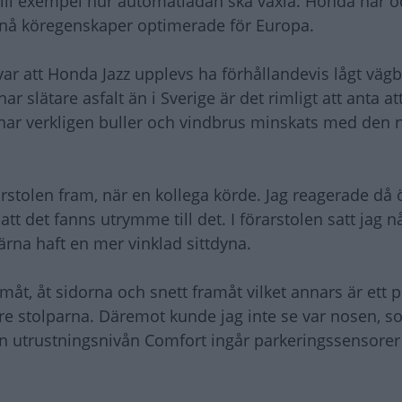
ill exempel hur automatlådan ska växla. Honda har oc
uppnå köregenskaper optimerade för Europa.
ar att Honda Jazz upplevs ha förhållandevis lågt vägb
 slätare asfalt än i Sverige är det rimligt att anta at
har verkligen buller och vindbrus minskats med den 
rstolen fram, när en kollega körde. Jag reagerade då ö
 att det fanns utrymme till det. I förarstolen satt jag n
ärna haft en mer vinklad sittdyna.
amåt, åt sidorna och snett framåt vilket annars är ett 
e stolparna. Däremot kunde jag inte se var nosen, so
 man utrustningsnivån Comfort ingår parkeringssensore