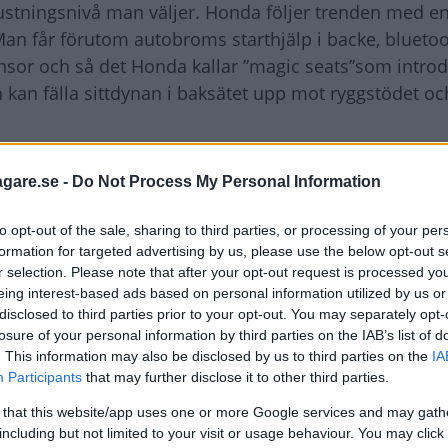
rustningsnivå man väljer. Honda följer trenden med e
an får förutom autobroms starthjälp i backe, bluetoo
ensor och så det Honda kallar ”magic seats”som intro
 kan fälla sittdynan i baksätet upp mot ryggstödet oc
vägegenskaperna. Jazz är alert och trevlig på vägen. 
agare.se -
Do Not Process My Personal Information
nten och höjt den i bakvagnen. För att matcha stabili
till de kvickare reaktioner man uppnått genom dess
to opt-out of the sale, sharing to third parties, or processing of your per
formation for targeted advertising by us, please use the below opt-out s
r selection. Please note that after your opt-out request is processed y
eing interest-based ads based on personal information utilized by us or
 passar fint också med den lilla maskin som Honda er
disclosed to third parties prior to your opt-out. You may separately opt-
. På en fråga om varför inte Jazz Hybrid tas till Europa 
losure of your personal information by third parties on the IAB’s list of
. This information may also be disclosed by us to third parties on the
IA
Participants
that may further disclose it to other third parties.
 that this website/app uses one or more Google services and may gath
ekvämare körning. Med automaten blir bränsleförbru
including but not limited to your visit or usage behaviour. You may click 
ionens 6,1. Det beror på att man med CVT-låda kan op