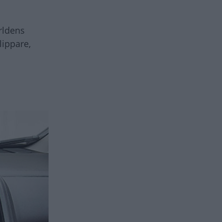
ärldens
lippare,