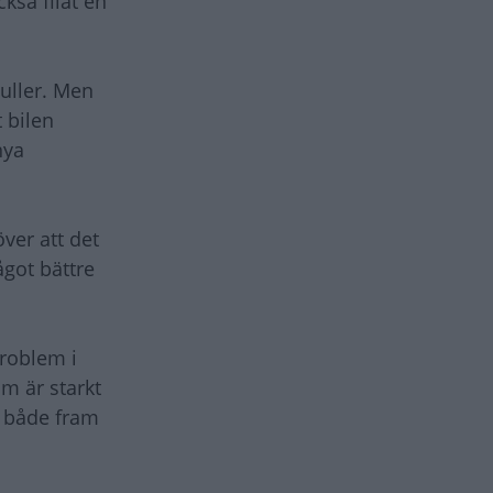
kså filat en
uller. Men
t bilen
nya
ver att det
ågot bättre
problem i
m är starkt
r både fram