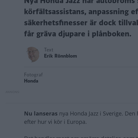
Nya Honda Jazz har autobroms s
körfältsassistans, anpassning e
säkerhetsfinesser är dock tillval
får gräva djupare i plånboken.
Text
Erik Rönnblom
Fotograf
Honda
Nu lanseras
nya Honda Jazz i Sverige. Den ha
efter hur vi kör i Europa.