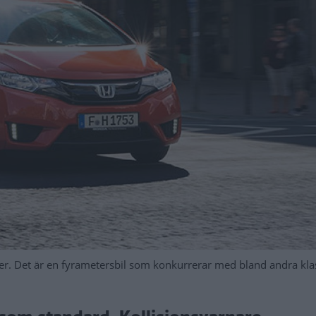
ober. Det är en fyrametersbil som konkurrerar med bland andra k