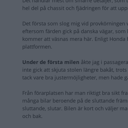
Det handlar mest om smärre detaljer, som t
hel del på chassit och fjädringen för att 
Det första som slog mig vid provkörningen v
eftersom färden gick på danska vägar, som har
kommer att väsnas mera här. Enligt Honda 
plattformen.
Under de första milen
åkte jag i passagera
inte gick att skjuta stolen längre bakåt, trots
tack vare bra justermöjligheter, men hade g
Från förarplatsen har man riktigt bra sikt fr
många bilar beroende på de sluttande främr
sluttande, slutar. Bilen är kort och väljer
och bak.