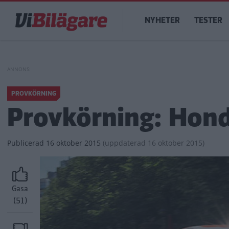
Hoppa
Main
till
NYHETER
TESTER
navigation
huvudinnehåll
PROVKÖRNING
Provkörning: Hond
Publicerad
16 oktober 2015
(
uppdaterad
16 oktober 2015)
Gasa
(51)