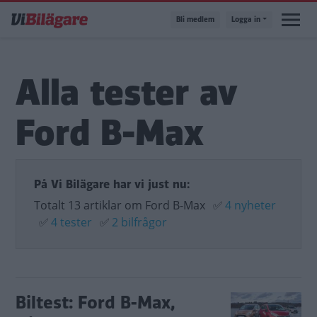
Hoppa
Bli medlem
Logga in
till
huvudinnehåll
Alla tester av
Ford B-Max
På Vi Bilägare har vi just nu:
Totalt 13 artiklar om Ford B-Max
✅
4 nyheter
✅
4 tester
✅
2 bilfrågor
Biltest: Ford B-Max,