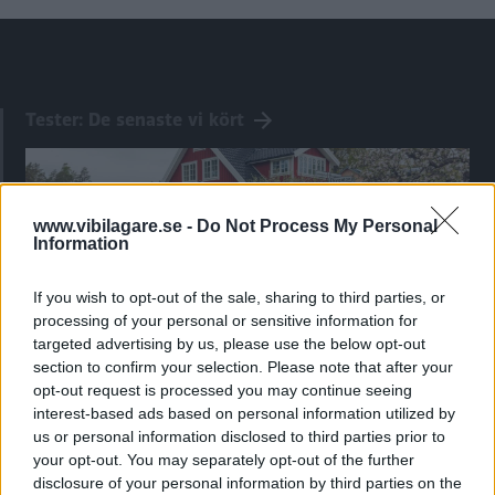
Tester: De senaste vi kört
www.vibilagare.se -
Do Not Process My Personal
Information
If you wish to opt-out of the sale, sharing to third parties, or
processing of your personal or sensitive information for
targeted advertising by us, please use the below opt-out
section to confirm your selection. Please note that after your
opt-out request is processed you may continue seeing
Kia utmanar i kombiklassen – blir omkörd
interest-based ads based on personal information utilized by
us or personal information disclosed to third parties prior to
av ”gamlingen”
your opt-out. You may separately opt-out of the further
Nykomlingen fälls av en besvärande nackdel.
disclosure of your personal information by third parties on the