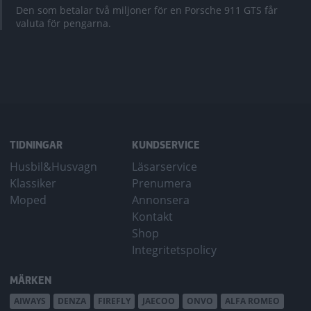
Den som betalar två miljoner för en Porsche 911 GTS får
valuta för pengarna.
TIDNINGAR
KUNDSERVICE
Husbil&Husvagn
Läsarservice
Klassiker
Prenumera
Moped
Annonsera
Kontakt
Shop
Integritetspolicy
MÄRKEN
AIWAYS
DENZA
FIREFLY
JAECOO
ONVO
ALFA ROMEO