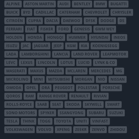
ALPINE
ASTON MARTIN
AUDI
BENTLEY
BMW
BUGATTI
BUICK
BYD
CADILLAC
CATERHAM
CHEVROLET
CHRYSLER
CITROËN
CUPRA
DACIA
DAEWOO
DFSK
DODGE
DS
FERRARI
FIAT
FISKER
FORD
GENESIS
GWM WEY
HOLDEN
HONDA
HONGQI
HUMMER
HYUNDAI
INEOS
ISUZU
JAC
JAGUAR
JEEP
KGM
KIA
KOENIGSEGG
LADA
LAMBORGHINI
LANCIA
LAND ROVER
LEAPMOTOR
LEVC
LEXUS
LINCOLN
LOTUS
LUCID
LYNK & CO
MASERATI
MAXUS
MAZDA
MCLAREN
MERCEDES
MG
MICROLINO
MINI
MITSUBISHI
MORGAN
NIO
NISSAN
OMODA
OPEL
ORA
PEUGEOT
POLESTAR
PORSCHE
QOROS
RAM
RANGE ROVER
RENAULT
RIVIAN
ROLLS-ROYCE
SAAB
SEAT
SKODA
SKYWELL
SMART
SONO MOTORS
SPYKER
SSANGYONG
SUBARU
SUZUKI
TESLA
THINK
TOGG
TOYOTA
UNITI
VINFAST
VOLKSWAGEN
VOLVO
XPENG
ZEEKR
ZENVO
ZHIDOU