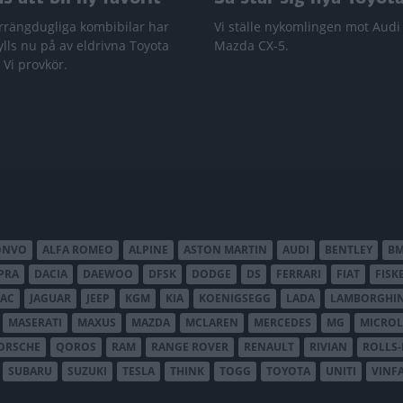
rrängdugliga kombibilar har
Vi ställe nykomlingen mot Audi
lls nu på av eldrivna Toyota
Mazda CX-5.
 Vi provkör.
ONVO
ALFA ROMEO
ALPINE
ASTON MARTIN
AUDI
BENTLEY
B
PRA
DACIA
DAEWOO
DFSK
DODGE
DS
FERRARI
FIAT
FISK
JAC
JAGUAR
JEEP
KGM
KIA
KOENIGSEGG
LADA
LAMBORGHIN
MASERATI
MAXUS
MAZDA
MCLAREN
MERCEDES
MG
MICROL
ORSCHE
QOROS
RAM
RANGE ROVER
RENAULT
RIVIAN
ROLLS
SUBARU
SUZUKI
TESLA
THINK
TOGG
TOYOTA
UNITI
VINF