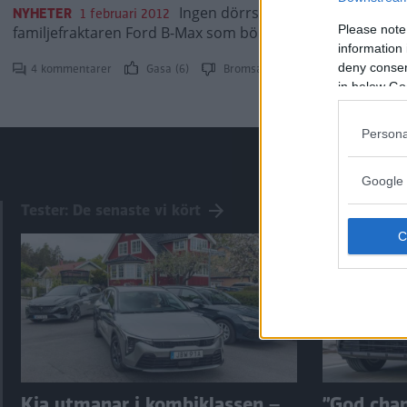
Ingen dörrstolpe. Skjutdörrar ba
NYHETER
1 februari 2012
Please note
familjefraktaren Ford B-Max som börjar säljas i Europa sen
information 
deny consent
4 kommentarer
Gasa (6)
Bromsa (6)
in below Go
Persona
Google 
Tester: De senaste vi kört
Kia utmanar i kombiklassen –
”God chans