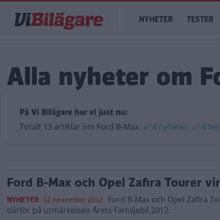
Hoppa
Main
till
NYHETER
TESTER
navigation
huvudinnehåll
Alla nyheter om F
På Vi Bilägare har vi just nu:
Totalt 13 artiklar om Ford B-Max
✅
4 nyheter
✅
4 tes
Ford B-Max och Opel Zafira Tourer vi
Ford B-Max och Opel Zafira Tou
NYHETER
12 november 2012
därför på utmärkelsen Årets Familjebil 2012.