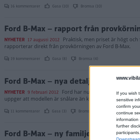
16 kommentarer
Gasa (10)
Bromsa (10)
Ford B-Max – rapport från provkörni
Praktisk, men priset är högt och 
NYHETER
17 augusti 2012
rapporterar direkt från provkörningen av Ford B-Max.
19 kommentarer
Gasa (8)
Bromsa (4)
www.vibil
Ford B-Max – nya detaljer officiella
Ford har nu avslöjat detaljer fö
NYHETER
9 februari 2012
If you wish 
uppger att modellen är snålare än konkurrenterna.
sensitive in
confirm you
11 kommentarer
Gasa (3)
Bromsa (5)
continue se
information 
further disc
Ford B-Max – ny familjefraktare
participants
Downstream 