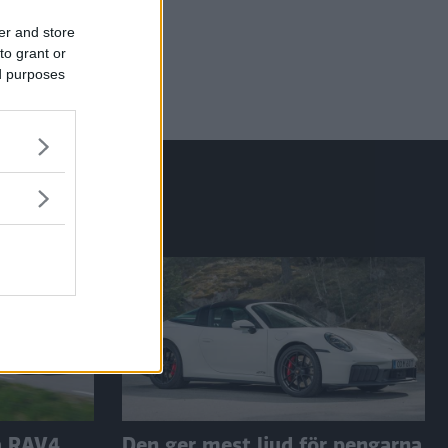
er and store
to grant or
ed purposes
a RAV4
Den ger mest ljud för pengarna