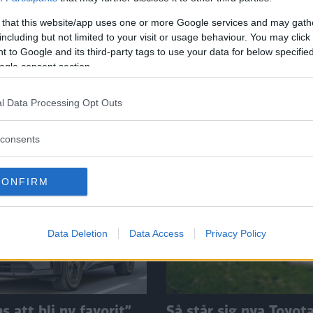
k. Det är receptet bakom nya
 that this website/app uses one or more Google services and may gath
are i år.
including but not limited to your visit or usage behaviour. You may click 
 to Google and its third-party tags to use your data for below specifi
ogle consent section.
l Data Processing Opt Outs
consents
CONFIRM
Data Deletion
Data Access
Privacy Policy
 att bli ny favorit”
Så står sig nya Toyot