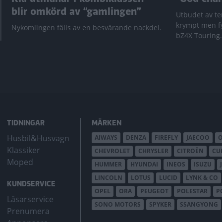
blir omkörd av ”gamlingen”
Utbudet av te
krympt men fy
Nykomlingen fälls av en besvärande nackdel.
bZ4X Touring.
TIDNINGAR
MÄRKEN
Husbil&Husvagn
AIWAYS
DENZA
FIREFLY
JAECOO
Klassiker
CHEVROLET
CHRYSLER
CITROËN
CU
Moped
HUMMER
HYUNDAI
INEOS
ISUZU
LINCOLN
LOTUS
LUCID
LYNK & CO
KUNDSERVICE
OPEL
ORA
PEUGEOT
POLESTAR
P
Läsarservice
SONO MOTORS
SPYKER
SSANGYONG
Prenumera