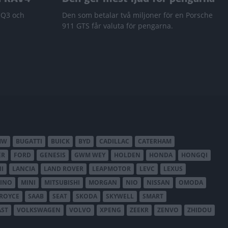
 Q3 och
Den som betalar två miljoner för en Porsche
911 GTS får valuta för pengarna.
MW
BUGATTI
BUICK
BYD
CADILLAC
CATERHAM
ER
FORD
GENESIS
GWM WEY
HOLDEN
HONDA
HONGQI
I
LANCIA
LAND ROVER
LEAPMOTOR
LEVC
LEXUS
INO
MINI
MITSUBISHI
MORGAN
NIO
NISSAN
OMODA
-ROYCE
SAAB
SEAT
SKODA
SKYWELL
SMART
AST
VOLKSWAGEN
VOLVO
XPENG
ZEEKR
ZENVO
ZHIDOU