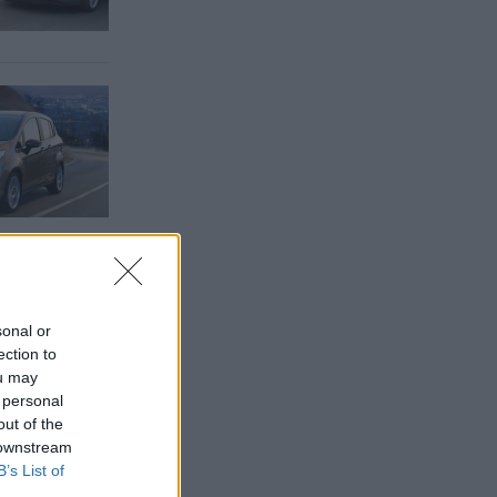
sonal or
ection to
ou may
 personal
out of the
 downstream
B’s List of