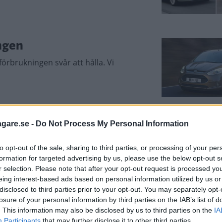
ngen
förbrukningen svår att hålla. Vi
agare.se -
Do Not Process My Personal Information
r motorerna som finns i nya B-Max och
to opt-out of the sale, sharing to third parties, or processing of your per
formation for targeted advertising by us, please use the below opt-out s
r selection. Please note that after your opt-out request is processed y
eing interest-based ads based on personal information utilized by us or
disclosed to third parties prior to your opt-out. You may separately opt-
losure of your personal information by third parties on the IAB’s list of
. This information may also be disclosed by us to third parties on the
IA
Participants
that may further disclose it to other third parties.