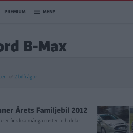
PREMIUM
MENY
ord B-Max
ter
✅
2 bilfrågor
nner Årets Familjebil 2012
rer fick lika många röster och delar