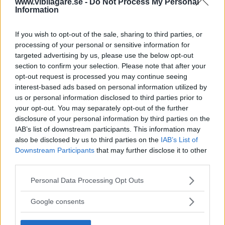
www.vibilagare.se -
Do Not Process My Personal
Provkörning: Fiat 500
Information
TwinAir Turbo (2011)
If you wish to opt-out of the sale, sharing to third parties, or
Cirkeln är sluten. Fiat 500
PROVKÖRNING
30 maj 2011
processing of your personal or sensitive information for
ekiperas liksom originalbilen från femtiotalet med en
targeted advertising by us, please use the below opt-out
tvåcylindrig motor. Och det känns helt rätt.
section to confirm your selection. Please note that after your
opt-out request is processed you may continue seeing
13 kommentarer
Gasa (10)
Bromsa (10)
interest-based ads based on personal information utilized by
us or personal information disclosed to third parties prior to
your opt-out. You may separately opt-out of the further
Ljustest: Fiat 500 (2008)
disclosure of your personal information by third parties on the
IAB’s list of downstream participants. This information may
LJUS
15 oktober 2008
also be disclosed by us to third parties on the
IAB’s List of
Downstream Participants
that may further disclose it to other
0 kommentarer
Gasa (5)
Bromsa (5)
third parties.
Please note that this website/app uses one or more Google
Biltest: Fiat 500
Personal Data Processing Opt Outs
services and may gather and store information including but
not limited to your visit or usage behaviour. You may click to
Google consents
Liten, lättkörd, säker och miljövänlig.
NYBILSTEST
12 maj 2008
grant or deny consent to Google and its third-party tags to
Fiat 500 har många egenskaper som vi kräver av dagens
use your data for below specified purposes in below Google
bilar. Men vårt test avslöjar också irriterande brister.