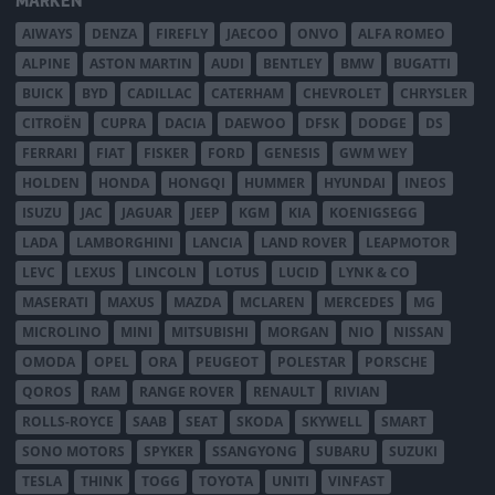
MÄRKEN
AIWAYS
DENZA
FIREFLY
JAECOO
ONVO
ALFA ROMEO
ALPINE
ASTON MARTIN
AUDI
BENTLEY
BMW
BUGATTI
BUICK
BYD
CADILLAC
CATERHAM
CHEVROLET
CHRYSLER
CITROËN
CUPRA
DACIA
DAEWOO
DFSK
DODGE
DS
FERRARI
FIAT
FISKER
FORD
GENESIS
GWM WEY
HOLDEN
HONDA
HONGQI
HUMMER
HYUNDAI
INEOS
ISUZU
JAC
JAGUAR
JEEP
KGM
KIA
KOENIGSEGG
LADA
LAMBORGHINI
LANCIA
LAND ROVER
LEAPMOTOR
LEVC
LEXUS
LINCOLN
LOTUS
LUCID
LYNK & CO
MASERATI
MAXUS
MAZDA
MCLAREN
MERCEDES
MG
MICROLINO
MINI
MITSUBISHI
MORGAN
NIO
NISSAN
OMODA
OPEL
ORA
PEUGEOT
POLESTAR
PORSCHE
QOROS
RAM
RANGE ROVER
RENAULT
RIVIAN
ROLLS-ROYCE
SAAB
SEAT
SKODA
SKYWELL
SMART
SONO MOTORS
SPYKER
SSANGYONG
SUBARU
SUZUKI
TESLA
THINK
TOGG
TOYOTA
UNITI
VINFAST