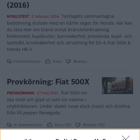
(2016)
Testlagets sammantagna
NYBILSTEST
2 februari 2016
bedömning slutade med en hårfin seger för Honda. Här kan
du läsa mer om bland annat bränsleförbrukning,
bilekonomi, kupébuller, barnsäkerhet, prestanda, kupé- och
lastmått, krocksäkerhet och utrustning för DS 4, Fiat 500X &
Honda HR-V.
0 kommentarer
Gasa
Bromsa
Provkörning: Fiat 500X
Fiat 500X ser
PROVKÖRNING
27 maj 2015
lika snäll och glad ut som sin namne i
citybilsklassen. Under skalet ruvar dock chassi och drivlina
från lill-Jeepen Renegade.
16 kommentarer
Gasa (31)
Bromsa (35)