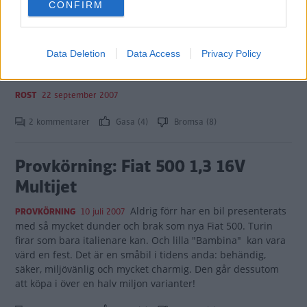
CONFIRM
consent section.
1 kommentarer
Gasa (16)
Bromsa (17)
Data Deletion
Data Access
Privacy Policy
Rosttest: Fiat 500 (2007)
ROST
22 september 2007
2 kommentarer
Gasa (4)
Bromsa (8)
Provkörning: Fiat 500 1,3 16V
Multijet
Aldrig förr har en bil presenterats
PROVKÖRNING
10 juli 2007
med så mycket dunder och brak som nya Fiat 500. Turin
firar som bara italienare kan. Och lilla "Bambina" kan vara
värd en fest. Det är en småbil i tidens anda: behändig,
säker, miljövänlig och mycket charmig. Den går dessutom
att köpa i över en halv miljon varianter!