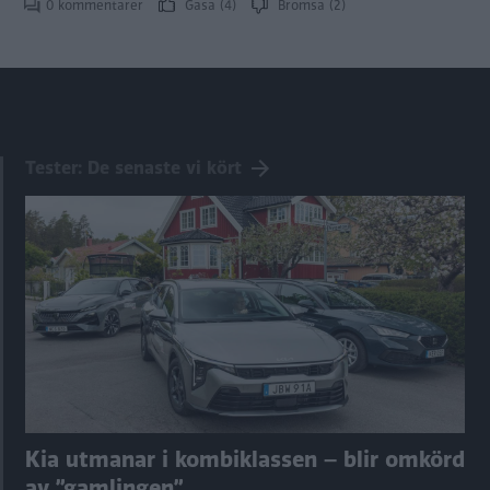
0 kommentarer
Gasa (4)
Bromsa (2)
Tester: De senaste vi kört
Kia utmanar i kombiklassen – blir omkörd
av ”gamlingen”