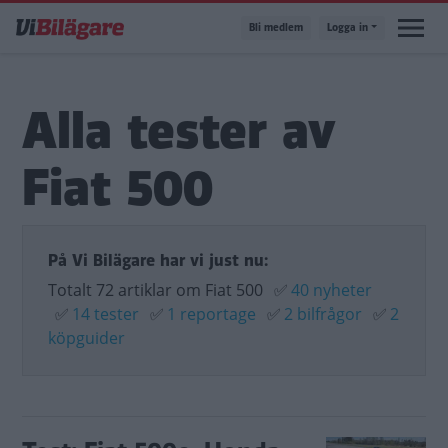
Hoppa
Bli medlem
Logga in
till
huvudinnehåll
Alla tester av
Fiat 500
På Vi Bilägare har vi just nu:
Totalt 72 artiklar om Fiat 500
✅
40 nyheter
✅
14 tester
✅
1 reportage
✅
2 bilfrågor
✅
2
köpguider