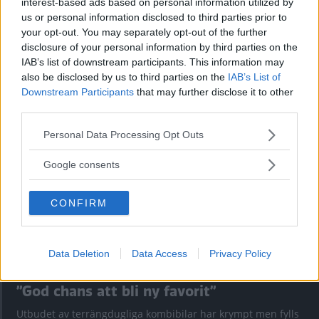
interest-based ads based on personal information utilized by
us or personal information disclosed to third parties prior to
your opt-out. You may separately opt-out of the further
disclosure of your personal information by third parties on the
Kia utmanar i kombiklassen – blir omkörd
IAB’s list of downstream participants. This information may
av ”gamlingen”
also be disclosed by us to third parties on the
IAB’s List of
Downstream Participants
that may further disclose it to other
Nykomlingen fälls av en besvärande nackdel.
third parties.
Please note that this website/app uses one or more Google
Personal Data Processing Opt Outs
services and may gather and store information including but
not limited to your visit or usage behaviour. You may click to
Google consents
grant or deny consent to Google and its third-party tags to
use your data for below specified purposes in below Google
CONFIRM
consent section.
Data Deletion
Data Access
Privacy Policy
”God chans att bli ny favorit”
Utbudet av terrängdugliga kombibilar har krympt men fylls