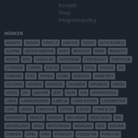
Kontakt
Shop
Integritetspolicy
MÄRKEN
AIWAYS
DENZA
FIREFLY
JAECOO
ONVO
ALFA ROMEO
ALPINE
ASTON MARTIN
AUDI
BENTLEY
BMW
BUGATTI
BUICK
BYD
CADILLAC
CATERHAM
CHEVROLET
CHRYSLER
CITROËN
CUPRA
DACIA
DAEWOO
DFSK
DODGE
DS
FERRARI
FIAT
FISKER
FORD
GENESIS
GWM WEY
HOLDEN
HONDA
HONGQI
HUMMER
HYUNDAI
INEOS
ISUZU
JAC
JAGUAR
JEEP
KGM
KIA
KOENIGSEGG
LADA
LAMBORGHINI
LANCIA
LAND ROVER
LEAPMOTOR
LEVC
LEXUS
LINCOLN
LOTUS
LUCID
LYNK & CO
MASERATI
MAXUS
MAZDA
MCLAREN
MERCEDES
MG
MICROLINO
MINI
MITSUBISHI
MORGAN
NIO
NISSAN
OMODA
OPEL
ORA
PEUGEOT
POLESTAR
PORSCHE