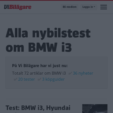
Hoppa
Bli medlem
Logga in
till
huvudinnehåll
Alla nybilstest
om BMW i3
På Vi Bilägare har vi just nu:
Totalt 72 artiklar om BMW i3
✅
36 nyheter
✅
20 tester
✅
3 köpguider
Test: BMW i3, Hyundai