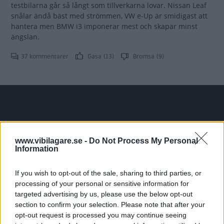
testbilarna går så långt som tillverkarna lovar. Nissan Leaf
snålar ändå bäst med strömmen, VW e-Up är smidigast att
hantera men BMW i3 imponerar mest och skapar minst
ängslan.
37 kommentarer
Gasa (13)
Bromsa (9)
Tester: De senaste vi kört
www.vibilagare.se -
Do Not Process My Personal
Information
If you wish to opt-out of the sale, sharing to third parties, or
processing of your personal or sensitive information for
targeted advertising by us, please use the below opt-out
section to confirm your selection. Please note that after your
opt-out request is processed you may continue seeing