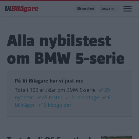
Hoppa
Bli medlem
Logga in
till
huvudinnehåll
Alla nybilstest
om BMW 5-serie
På Vi Bilägare har vi just nu:
Totalt 102 artiklar om BMW 5-serie
✅
29
nyheter
✅
45 tester
✅
2 reportage
✅
6
bilfrågor
✅
3 köpguider