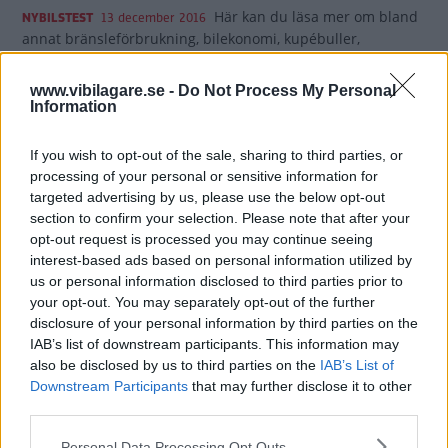
Här kan du läsa mer om bland
NYBILSTEST
13 december 2016
annat bränsleförbrukning, bilekonomi, kupébuller,
barnsäkerhet, prestanda, kupé- och lastmått, krocksäkerhet
och utrustning för VW Passat, Volvo V90 och BMW 5-serie.
www.vibilagare.se -
Do Not Process My Personal
Information
0 kommentarer
Gasa (3)
Bromsa (3)
If you wish to opt-out of the sale, sharing to third parties, or
Biltest: Audi A6, BMW 520d
processing of your personal or sensitive information for
targeted advertising by us, please use the below opt-out
(2011)
section to confirm your selection. Please note that after your
opt-out request is processed you may continue seeing
Någonting har hänt. Plötsligt är det
NYBILSTEST
23 juni 2011
interest-based ads based on personal information utilized by
inte längre Bayerns stolthet som är vägens mästare. Nya
us or personal information disclosed to third parties prior to
Audi A6 kör ifrån BMW 5-serien på testslingans mest
your opt-out. You may separately opt-out of the further
utmanande partier. Vem hade trott det för några år sedan?
disclosure of your personal information by third parties on the
IAB’s list of downstream participants. This information may
11 kommentarer
Gasa (8)
Bromsa (18)
also be disclosed by us to third parties on the
IAB’s List of
Downstream Participants
that may further disclose it to other
third parties.
Biltest: BMW 530d
Please note that this website/app uses one or more Google
Personal Data Processing Opt Outs