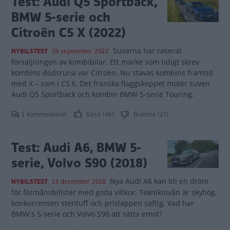
Test: Audi Q5 Sportback,
BMW 5-serie och
Citroën C5 X (2022)
Suvarna har raserat
NYBILSTEST
19 september 2022
försäljningen av kombibilar. Ett märke som tidigt skrev
kombins dödsruna var Citroën. Nu stavas kombins framtid
med X – som i C5 X. Det franska flaggskeppet möter suven
Audi Q5 Sportback och kombin BMW 5-serie Touring.
1 kommentarer
Gasa (46)
Bromsa (27)
Test: Audi A6, BMW 5-
serie, Volvo S90 (2018)
Nya Audi A6 kan bli en dröm
NYBILSTEST
13 december 2018
för förmånsbilister med goda villkor. Tekniknivån är skyhög,
konkurrensen stentuff och prislappen saftig. Vad har
BMW:s 5-serie och Volvo S90 att sätta emot?