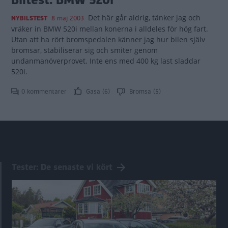
Det här går aldrig, tänker jag och
NYBILSTEST
8 maj 2003
vräker in BMW 520i mellan konerna i alldeles för hög fart.
Utan att ha rört bromspedalen känner jag hur bilen själv
bromsar, stabiliserar sig och smiter genom
undanmanöverprovet. Inte ens med 400 kg last sladdar
520i.
0 kommentarer
Gasa (6)
Bromsa (5)
Tester: De senaste vi kört