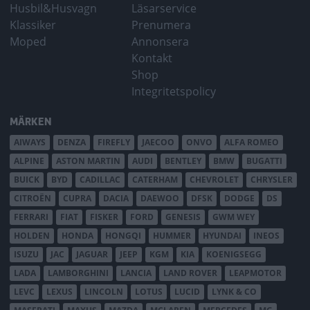
Husbil&Husvagn
Läsarservice
Klassiker
Prenumera
Moped
Annonsera
Kontakt
Shop
Integritetspolicy
MÄRKEN
AIWAYS
DENZA
FIREFLY
JAECOO
ONVO
ALFA ROMEO
ALPINE
ASTON MARTIN
AUDI
BENTLEY
BMW
BUGATTI
BUICK
BYD
CADILLAC
CATERHAM
CHEVROLET
CHRYSLER
CITROËN
CUPRA
DACIA
DAEWOO
DFSK
DODGE
DS
FERRARI
FIAT
FISKER
FORD
GENESIS
GWM WEY
HOLDEN
HONDA
HONGQI
HUMMER
HYUNDAI
INEOS
ISUZU
JAC
JAGUAR
JEEP
KGM
KIA
KOENIGSEGG
LADA
LAMBORGHINI
LANCIA
LAND ROVER
LEAPMOTOR
LEVC
LEXUS
LINCOLN
LOTUS
LUCID
LYNK & CO