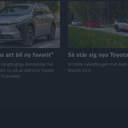
 att bli ny favorit”
Så står sig nya Toyot
rrängdugliga kombibilar har
Vi ställe nykomlingen mot Audi
lls nu på av eldrivna Toyota
Mazda CX-5.
 Vi provkör.