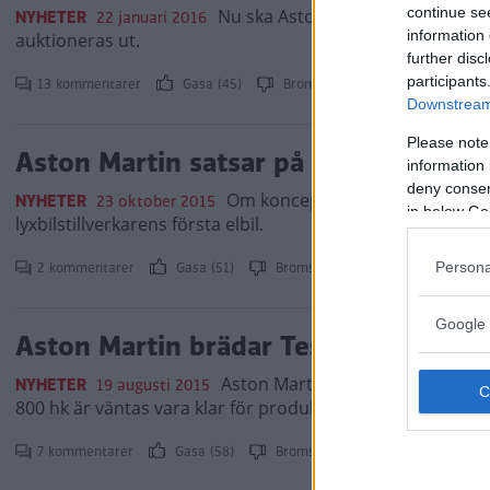
continue se
Nu ska Aston Martin DB10, känd f
NYHETER
22 januari 2016
information 
auktioneras ut.
further disc
participants
13 kommentarer
Gasa (45)
Bromsa (41)
Downstream 
Please note
Aston Martin satsar på elbil
information 
deny consent
Om konceptet RapidE sätts i prod
NYHETER
23 oktober 2015
in below Go
lyxbilstillverkarens första elbil.
2 kommentarer
Gasa (51)
Bromsa (52)
Persona
Google 
Aston Martin brädar Tesla
Aston Martins vd Andy Palmer me
NYHETER
19 augusti 2015
800 hk är väntas vara klar för produktion om två år.
7 kommentarer
Gasa (58)
Bromsa (46)