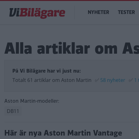
Hoppa
Main
till
NYHETER
TESTER
navigation
huvudinnehåll
Alla artiklar om A
På Vi Bilägare har vi just nu:
Totalt 61 artiklar om Aston Martin
✅
58 nyheter
✅
1 
Aston Martin-modeller:
DB11
Här är nya Aston Martin Vantage