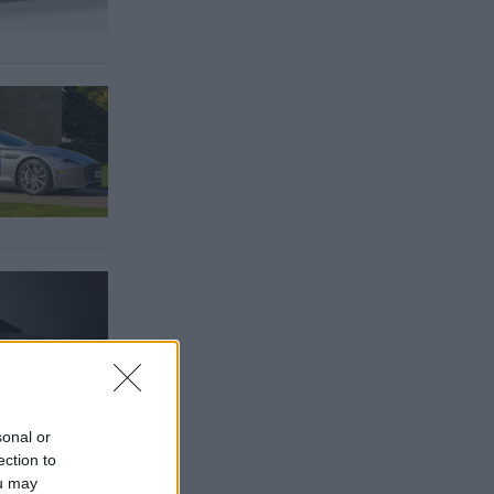
sonal or
ection to
ou may