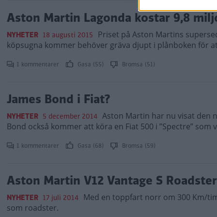
Aston Martin Lagonda kostar 9,8 milj
Priset på Aston Martins supersed
NYHETER
18 augusti 2015
köpsugna kommer behöver gräva djupt i plånboken för att
1 kommentarer
Gasa (55)
Bromsa (51)
James Bond i Fiat?
Aston Martin har nu visat den n
NYHETER
5 december 2014
Bond också kommer att köra en Fiat 500 i ”Spectre” som vän
1 kommentarer
Gasa (68)
Bromsa (59)
Aston Martin V12 Vantage S Roadster
Med en toppfart norr om 300 Km/ti
NYHETER
17 juli 2014
som roadster.