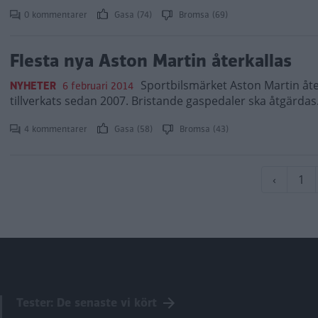
0 kommentarer
Gasa (74)
Bromsa (69)
Flesta nya Aston Martin återkallas
Sportbilsmärket Aston Martin åter
NYHETER
6 februari 2014
tillverkats sedan 2007. Bristande gaspedaler ska åtgärdas
4 kommentarer
Gasa (58)
Bromsa (43)
Paginering
Föregåe
‹
Sid
1
sida
Tester: De senaste vi kört