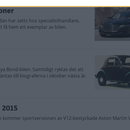
oner
an har setts hos specialisthandlare,
 få hem ett exemplar av bilen.
ya Bond-bilen. Samtidigt ryktas det att
tas till biograferna i oktober nästa år.
 2015
m kommer sportversionen av V12-bestyckade Aston Martin 