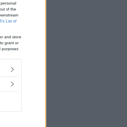
 personal
out of the
 downstream
B’s List of
er and store
to grant or
ed purposes