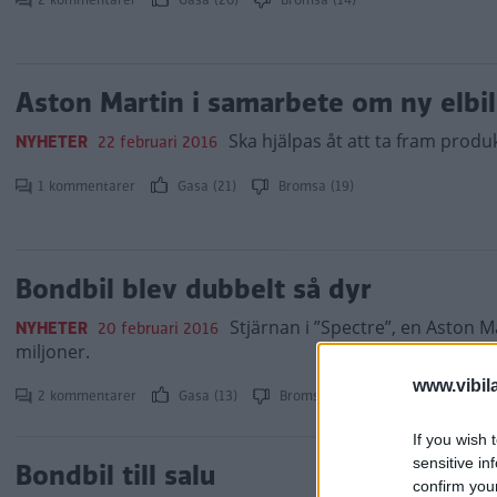
2 kommentarer
Gasa (20)
Bromsa (14)
Aston Martin i samarbete om ny elbil
Ska hjälpas åt att ta fram produ
NYHETER
22 februari 2016
1 kommentarer
Gasa (21)
Bromsa (19)
Bondbil blev dubbelt så dyr
Stjärnan i ”Spectre”, en Aston M
NYHETER
20 februari 2016
miljoner.
www.vibil
2 kommentarer
Gasa (13)
Bromsa (14)
If you wish 
sensitive in
Bondbil till salu
confirm you