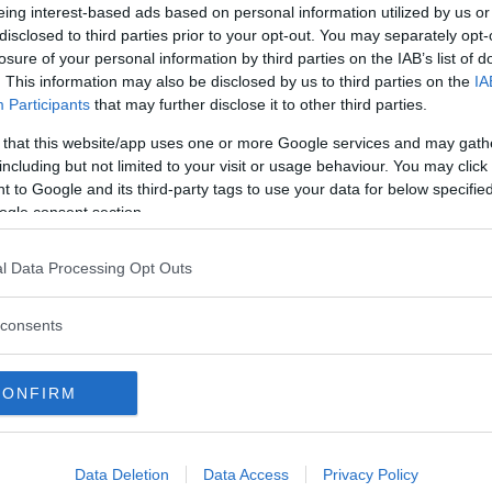
eing interest-based ads based on personal information utilized by us or
rån senaste Bondrullen "Spectre",
disclosed to third parties prior to your opt-out. You may separately opt-
losure of your personal information by third parties on the IAB’s list of
. This information may also be disclosed by us to third parties on the
IA
Participants
that may further disclose it to other third parties.
 that this website/app uses one or more Google services and may gath
including but not limited to your visit or usage behaviour. You may click 
 to Google and its third-party tags to use your data for below specifi
uktion blir det den brittiska
ogle consent section.
l Data Processing Opt Outs
consents
ddelar att en eldriven Rapide med cirka
CONFIRM
Data Deletion
Data Access
Privacy Policy