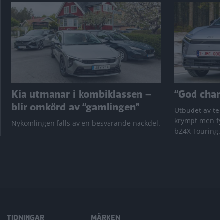
Kia utmanar i kombiklassen –
”God chans
blir omkörd av ”gamlingen”
Utbudet av te
krympt men fy
Nykomlingen fälls av en besvärande nackdel.
bZ4X Touring.
TIDNINGAR
MÄRKEN