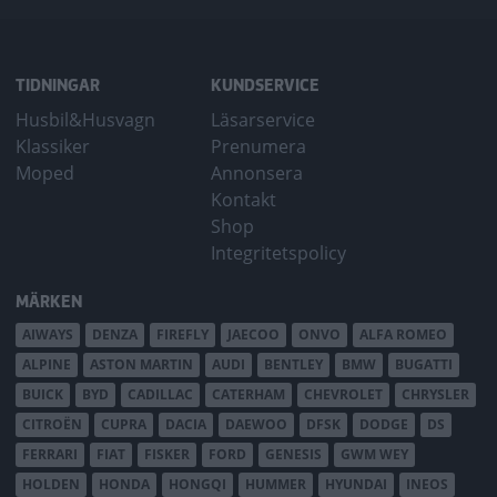
TIDNINGAR
KUNDSERVICE
Husbil&Husvagn
Läsarservice
Klassiker
Prenumera
Moped
Annonsera
Kontakt
Shop
Integritetspolicy
MÄRKEN
AIWAYS
DENZA
FIREFLY
JAECOO
ONVO
ALFA ROMEO
ALPINE
ASTON MARTIN
AUDI
BENTLEY
BMW
BUGATTI
BUICK
BYD
CADILLAC
CATERHAM
CHEVROLET
CHRYSLER
CITROËN
CUPRA
DACIA
DAEWOO
DFSK
DODGE
DS
FERRARI
FIAT
FISKER
FORD
GENESIS
GWM WEY
HOLDEN
HONDA
HONGQI
HUMMER
HYUNDAI
INEOS