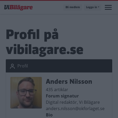
Hoppa
Bli medlem
Logga in
till
huvudinnehåll
Profil på
vibilagare.se
Profil
Anders Nilsson
435 artiklar
Forum signatur
Digital redaktör, Vi Bilägare
anders.nilsson@okforlaget.se
Bio