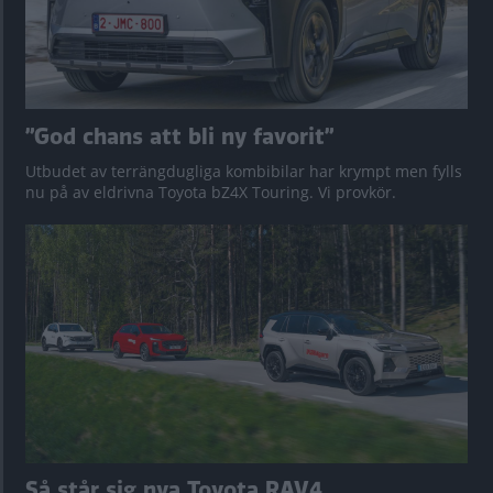
”God chans att bli ny favorit”
Utbudet av terrängdugliga kombibilar har krympt men fylls
nu på av eldrivna Toyota bZ4X Touring. Vi provkör.
Så står sig nya Toyota RAV4