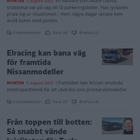
En vårdare som skulle hämta
NYHETER
5 augusti 2025
snabbmat var på väg att få parkeringsböter. Han lyckades
prata sig ur situationen – men några dagar senare kom
ändå boten med posten.
0 kommentarer
Gasa (4)
Bromsa (1)
Elracing kan bana väg
för framtida
Nissanmodeller
I framtiden kan Nissan använda
NYHETER
5 augusti 2025
motorsportteknik för att utveckla sina prestandamodeller.
0 kommentarer
Gasa (5)
Bromsa (4)
Från toppen till botten:
Så snabbt vände