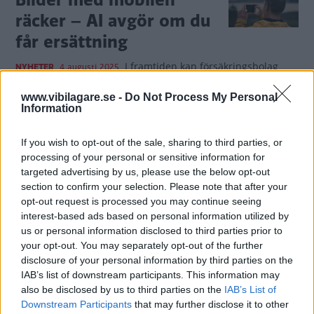
räcker – AI avgör om du
får ersättning
I framtiden kan försäkringsbolag
NYHETER
4 augusti 2025
använda AI för att identifiera skador – på gott och ont.
www.vibilagare.se -
Do Not Process My Personal
Information
0 kommentarer
Gasa (3)
Bromsa (12)
If you wish to opt-out of the sale, sharing to third parties, or
Oväntad lösning kan ge
processing of your personal or sensitive information for
färre trafikolyckor
targeted advertising by us, please use the below opt-out
section to confirm your selection. Please note that after your
Bromsljus framtill kan minska risken
NYHETER
4 augusti 2025
opt-out request is processed you may continue seeing
för trafikolyckor, enligt en ny studie.
interest-based ads based on personal information utilized by
us or personal information disclosed to third parties prior to
0 kommentarer
Gasa (6)
Bromsa (5)
your opt-out. You may separately opt-out of the further
disclosure of your personal information by third parties on the
IAB’s list of downstream participants. This information may
Färre köper Volvo –
also be disclosed by us to third parties on the
IAB’s List of
elbilsförsäljningen
Downstream Participants
that may further disclose it to other