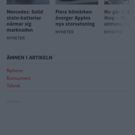
Mercedes: Solid
Flera bilmärken
Nu går biljät
state-batterier
överger Apples
ihop – för at
närmar sig
nya storsatsning
utmana Goog
marknaden
NYHETER
NYHETER
NYHETER
ÄMNEN I ARTIKELN
Nyheter
Konsument
Teknik