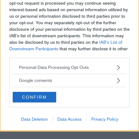
opt-out request is processed you may continue seeing
för skadekontroll till försäkringsbolag och återförsäljare i
interest-based ads based on personal information utilized by
USA.
us or personal information disclosed to third parties prior to
your opt-out. You may separately opt-out of the further
Företaget använder AI och ett egenutvecklat system som
disclosure of your personal information by third parties on the
upptäcker små skador på bilder tagna med en
IAB’s list of downstream participants. This information may
smartphone. Tanken är att försäkringsbolag skickar en
also be disclosed by us to third parties on the
IAB’s List of
webblänk till kunderna och uppmanar dem att ta åtta
Downstream Participants
that may further disclose it to other
foton av bilen – för att skapa en 360-gradersvy av
third parties.
fordonet. Därefter analyserar AI:n bilderna.
Please note that this website/app uses one or more Google
Personal Data Processing Opt Outs
services and may gather and store information including but
Om en skada senare uppstår jämförs nya bilder med
not limited to your visit or usage behaviour. You may click to
Google consents
originalbilderna. I praktiken automatiseras en process som
grant or deny consent to Google and its third-party tags to
annars är manuell och tidskrävande. Fördelen är snabbare
use your data for below specified purposes in below Google
skadereglering.
CONFIRM
consent section.
Utöver försäkringsbolag skulle även bilauktionshus och
bilhandlare kunna använda tekniken för att dokumentera
Data Deletion
Data Access
Privacy Policy
fordonens skick.