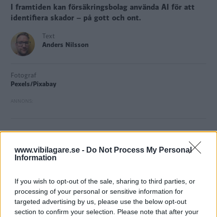
I framtiden kan försäkringsbolag använda AI för att
identifiera skador – på gott och ont.
Text
Anders Nilsson
Fotograf
Pexels/Pixabay
För en
tid sedan introducerade biluthyrningsfirman Hertz
nya, kontroversiella bilscannrar. Med hjälp av AI
www.vibilagare.se -
Do Not Process My Personal
identifierar de skador på fordon – ibland så små att de
Information
knappt går att upptäcka med blotta ögat. En liknande
teknik används nu av försäkringsbolag, rapporterar
If you wish to opt-out of the sale, sharing to third parties, or
processing of your personal or sensitive information for
Carscoops
.
targeted advertising by us, please use the below opt-out
Ett israeliskt startupföretag erbjuder ett liknande verktyg
section to confirm your selection. Please note that after your