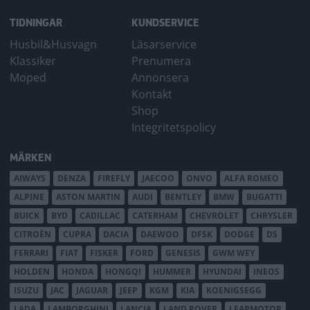
TIDNINGAR
KUNDSERVICE
Husbil&Husvagn
Läsarservice
Klassiker
Prenumera
Moped
Annonsera
Kontakt
Shop
Integritetspolicy
MÄRKEN
AIWAYS
DENZA
FIREFLY
JAECOO
ONVO
ALFA ROMEO
ALPINE
ASTON MARTIN
AUDI
BENTLEY
BMW
BUGATTI
BUICK
BYD
CADILLAC
CATERHAM
CHEVROLET
CHRYSLER
CITROËN
CUPRA
DACIA
DAEWOO
DFSK
DODGE
DS
FERRARI
FIAT
FISKER
FORD
GENESIS
GWM WEY
HOLDEN
HONDA
HONGQI
HUMMER
HYUNDAI
INEOS
ISUZU
JAC
JAGUAR
JEEP
KGM
KIA
KOENIGSEGG
LADA
LAMBORGHINI
LANCIA
LAND ROVER
LEAPMOTOR