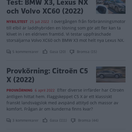
Test: BMW X3, Lexus NX
och Volvo XC60 (2022)
I övergången från förbränningsmotor
NYBILSTEST
25 juli 2022
till elbil är laddhybriden en lösning som gör att fler kan ta
klivet in i en eldriven framtid. Vi testar uppfräschade
storsäljarna Volvo XC60 och BMW X3 mot helt nya Lexus NX.
5 kommentarer
Gasa (20)
Bromsa (15)
Provkörning: Citroën C5
X (2022)
Efter diverse irrfärder har Citroën
PROVKÖRNING
6 april 2022
äntligen hittat hem. Flaggskeppet C5 X är ett klassiskt
franskt landsvägslok med avspänd attityd och massor av
komfort. Frågan är om kunderna finns kvar?
3 kommentarer
Gasa (111)
Bromsa (44)