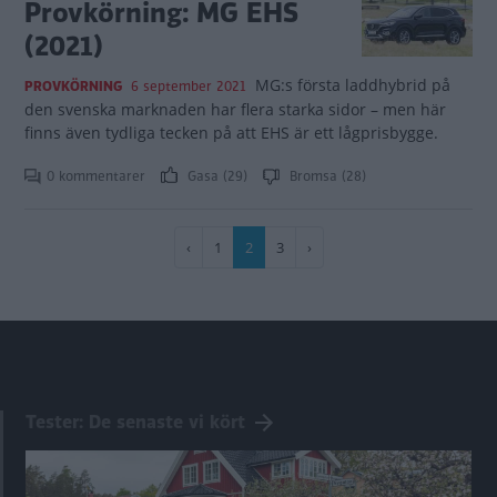
Provkörning: MG EHS
(2021)
MG:s första laddhybrid på
PROVKÖRNING
6 september 2021
den svenska marknaden har flera starka sidor – men här
finns även tydliga tecken på att EHS är ett lågprisbygge.
0 kommentarer
Gasa (29)
Bromsa (28)
Paginering
Föregående
‹
Sida
1
Nuvarande
2
Sida
3
Nästa
›
sida
sida
sida
Tester: De senaste vi kört