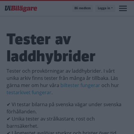
Hoppa
Bli medlem
Logga in
till
huvudinnehåll
Tester av
laddhybrider
Tester och provkörningar av laddhybrider. I vårt
unika arkiv finns tester från många år tillbaka. Läs
gärna mer om hur våra
biltester fungerar
och hur
testarkivet fungerar
.
✔ Vi testar bilarna på svenska vägar under svenska
förhållanden.
✔ Unika tester av strålkastare, rost och
barnsäkerhet.
✔ Långtestet avslöjar styrkor och brister över tid.