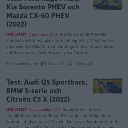
Kia Sorento PHEV och
Mazda CX-60 PHEV
(2022)
Mazda CX-60 är märkets
NYBILSTEST
2 november 2022
starkaste och mest påkostade bil någonsin. Vi ställer det
japanska nytillskottet mot två tidigare testvinnare bland
laddbara suvar: Ford Kuga och Kia Sorento.
4 kommentarer
Gasa (38)
Bromsa (28)
Test: Audi Q5 Sportback,
BMW 5-serie och
Citroën C5 X (2022)
Suvarna har raserat
NYBILSTEST
19 september 2022
försäljningen av kombibilar. Ett märke som tidigt skrev
kombins dödsruna var Citroën. Nu stavas kombins framtid
med X – som i C5 X. Det franska flaggskeppet möter suven