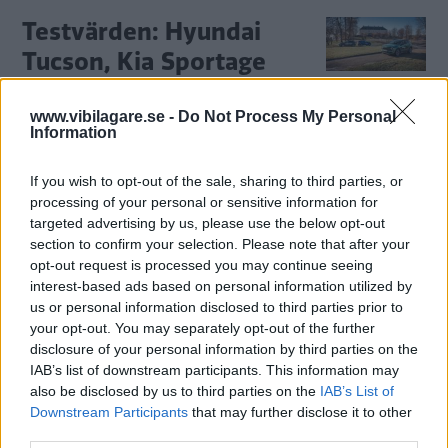
Testvärden: Hyundai
Tucson, Kia Sportage
och Lynk & Co 01 (2022)
www.vibilagare.se -
Do Not Process My Personal
Nya Kia Sportage hamnar i den
NYBILSTEST
8 mars 2022
Information
mellanstora suv-klassens getingbo och först ut är
elhybriden. Hur står sig den välutrustade GT Line mot
If you wish to opt-out of the sale, sharing to third parties, or
kusinen Hyundai Tucson och prenumerationsbilen Lynk &
processing of your personal or sensitive information for
Co, båda laddhybrider?
targeted advertising by us, please use the below opt-out
section to confirm your selection. Please note that after your
0 kommentarer
Gasa (5)
Bromsa (3)
opt-out request is processed you may continue seeing
interest-based ads based on personal information utilized by
Test: Hyundai Tucson,
us or personal information disclosed to third parties prior to
your opt-out. You may separately opt-out of the further
Kia Sportage och Lynk &
disclosure of your personal information by third parties on the
Co 01 (2022)
IAB’s list of downstream participants. This information may
also be disclosed by us to third parties on the
IAB’s List of
Nya Kia Sportage hamnar i den
NYBILSTEST
8 mars 2022
Downstream Participants
that may further disclose it to other
mellanstora suv-klassens getingbo och först ut är
third parties.