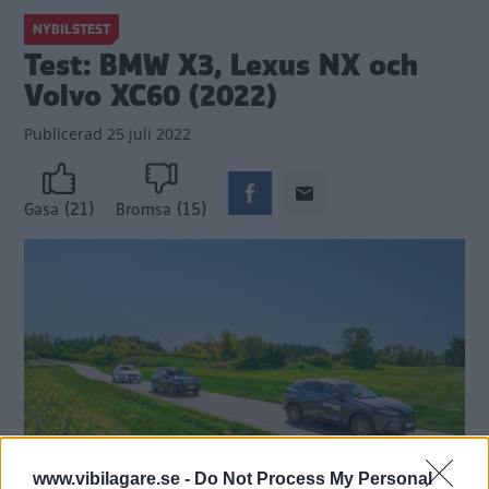
NYBILSTEST
Test: BMW X3, Lexus NX och
Volvo XC60 (2022)
Publicerad
25 juli 2022
(21)
(15)
Gasa
Bromsa
www.vibilagare.se -
Do Not Process My Personal