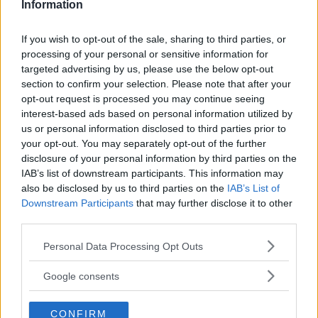
Information
I övergången från förbränningsmotor till elbil är
laddhybriden en lösning som gör att fler kan ta klivet
If you wish to opt-out of the sale, sharing to third parties, or
in i en eldriven framtid. Vi testar uppfräschade
processing of your personal or sensitive information for
storsäljarna Volvo XC60 och BMW X3 mot helt nya
targeted advertising by us, please use the below opt-out
Lexus NX.
section to confirm your selection. Please note that after your
opt-out request is processed you may continue seeing
Text
Anders Helgesson
interest-based ads based on personal information utilized by
us or personal information disclosed to third parties prior to
your opt-out. You may separately opt-out of the further
Fotograf
disclosure of your personal information by third parties on the
Simon Hamelius
IAB’s list of downstream participants. This information may
also be disclosed by us to third parties on the
IAB’s List of
Downstream Participants
that may further disclose it to other
third parties.
Please note that this website/app uses one or more Google
Personal Data Processing Opt Outs
Det här är en låst artikel.
Logga in
för
services and may gather and store information including but
not limited to your visit or usage behaviour. You may click to
att fortsätta läsa.
Google consents
grant or deny consent to Google and its third-party tags to
use your data for below specified purposes in below Google
CONFIRM
consent section.