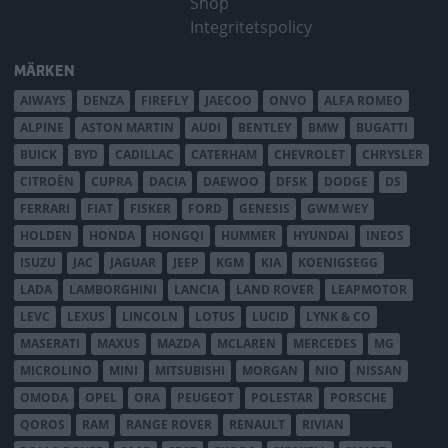
Shop
Integritetspolicy
MÄRKEN
AIWAYS
DENZA
FIREFLY
JAECOO
ONVO
ALFA ROMEO
ALPINE
ASTON MARTIN
AUDI
BENTLEY
BMW
BUGATTI
BUICK
BYD
CADILLAC
CATERHAM
CHEVROLET
CHRYSLER
CITROËN
CUPRA
DACIA
DAEWOO
DFSK
DODGE
DS
FERRARI
FIAT
FISKER
FORD
GENESIS
GWM WEY
HOLDEN
HONDA
HONGQI
HUMMER
HYUNDAI
INEOS
ISUZU
JAC
JAGUAR
JEEP
KGM
KIA
KOENIGSEGG
LADA
LAMBORGHINI
LANCIA
LAND ROVER
LEAPMOTOR
LEVC
LEXUS
LINCOLN
LOTUS
LUCID
LYNK & CO
MASERATI
MAXUS
MAZDA
MCLAREN
MERCEDES
MG
MICROLINO
MINI
MITSUBISHI
MORGAN
NIO
NISSAN
OMODA
OPEL
ORA
PEUGEOT
POLESTAR
PORSCHE
QOROS
RAM
RANGE ROVER
RENAULT
RIVIAN