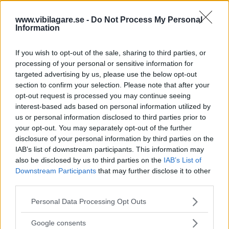
Om du vill ha en stor kombi med
KÖPGUIDE
12 januari 2023
www.vibilagare.se -
Do Not Process My Personal
fem till sex år på nacken är detta fem tänkbara alternativ.
Information
0 kommentarer
Gasa (17)
Bromsa (13)
If you wish to opt-out of the sale, sharing to third parties, or
processing of your personal or sensitive information for
Nya bilar 2023: Här är
targeted advertising by us, please use the below opt-out
section to confirm your selection. Please note that after your
nyheterna som är på
opt-out request is processed you may continue seeing
ingång
interest-based ads based on personal information utilized by
us or personal information disclosed to third parties prior to
Det är inte bara en ny Volvomodell som
LISTA
11 januari 2023
your opt-out. You may separately opt-out of the further
dyker upp under 2023. Även flera kinesiska märken är på
disclosure of your personal information by third parties on the
ingång och en rad elbilar. Läs vår guide så har du koll på
IAB’s list of downstream participants. This information may
vad som är på ingång.
also be disclosed by us to third parties on the
IAB’s List of
Downstream Participants
that may further disclose it to other
4 kommentarer
Gasa (7)
Bromsa (10)
third parties.
Please note that this website/app uses one or more Google
Personal Data Processing Opt Outs
Begagnat: Subaru
services and may gather and store information including but
not limited to your visit or usage behaviour. You may click to
Levorg (2014-2020)
Google consents