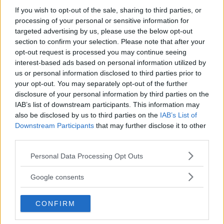
Dacia Jogger lanserades för ett år sedan men kommer nu som hybrid.
If you wish to opt-out of the sale, sharing to third parties, or
Sjusitsiga Jogger blir först ut av Dacias modeller med
processing of your personal or sensitive information for
Renaults finurliga hybridteknik. Bränsleförbrukningen
targeted advertising by us, please use the below opt-out
section to confirm your selection. Please note that after your
sjunker rejält i stadstrafik men för den som
opt-out request is processed you may continue seeing
långpendlar är det svårare att räkna hem prispåslaget.
interest-based ads based on personal information utilized by
Text
us or personal information disclosed to third parties prior to
Klas Skarin
your opt-out. You may separately opt-out of the further
disclosure of your personal information by third parties on the
IAB’s list of downstream participants. This information may
Fotograf
also be disclosed by us to third parties on the
IAB’s List of
Dacia & Klas Skarin
Downstream Participants
that may further disclose it to other
third parties.
Please note that this website/app uses one or more Google
Personal Data Processing Opt Outs
services and may gather and store information including but
not limited to your visit or usage behaviour. You may click to
Google consents
Det här är en låst artikel.
Logga in
för
grant or deny consent to Google and its third-party tags to
use your data for below specified purposes in below Google
att fortsätta läsa.
CONFIRM
consent section.