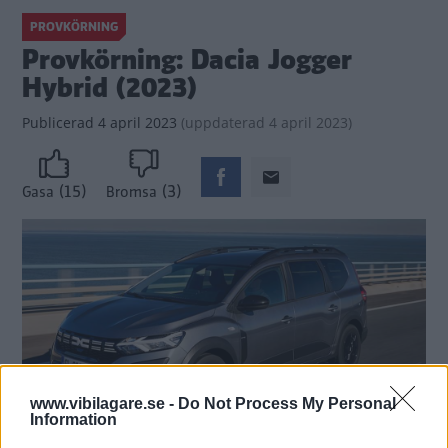
PROVKÖRNING
Provkörning: Dacia Jogger
Hybrid (2023)
Publicerad
4 april 2023
(
uppdaterad
4 april 2023)
(15)
(3)
Gasa
Bromsa
www.vibilagare.se -
Do Not Process My Personal
Information