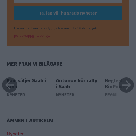
Genom att anmäla dig godkänner du OK-förlagets
personuppgiftspolicy.
MER FRÅN VI BILÄGARE
Baic säljer Saab i
Antonov kör rally
Begtest: Saa
Kina
i Saab
BioPower
NYHETER
NYHETER
BEGBIL
ÄMNEN I ARTIKELN
Nyheter