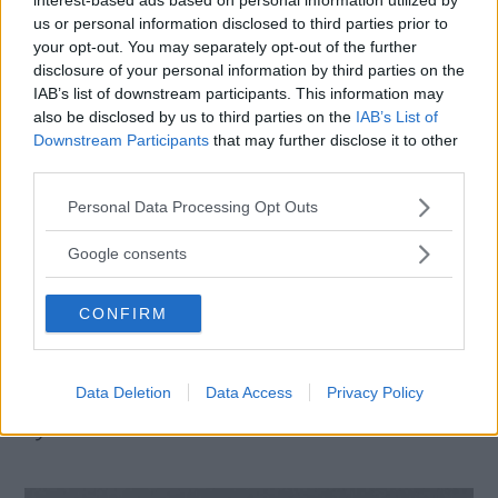
Tror du att nya Saab 9-5 lyckas?
us or personal information disclosed to third parties prior to
- Jag vågar inte spekulera, men jag hoppas för
your opt-out. You may separately opt-out of the further
Saabs skull att de lyckas.
disclosure of your personal information by third parties on the
IAB’s list of downstream participants. This information may
also be disclosed by us to third parties on the
IAB’s List of
- Jag tror att de gjort en fin bil, men det vore
Downstream Participants
that may further disclose it to other
synd om det skulle visa sig vara fel bil.
third parties.
Please note that this website/app uses one or more Google
Personal Data Processing Opt Outs
Läs Vi Bilägare på måndag för en direktrapport
services and may gather and store information including but
från provkörningen.
not limited to your visit or usage behaviour. You may click to
Google consents
grant or deny consent to Google and its third-party tags to
use your data for below specified purposes in below Google
Vi kommer dessutom att publicera webb-tv
CONFIRM
consent section.
under nästa vecka.
Data Deletion
Data Access
Privacy Policy
Diskutera:
Vad har du för förväntningar om
nya Saab 9-5?