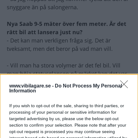
snyggare än på salongerna.
Nya Saab 9-5 mäter över fem meter. Är det
rätt bil att lansera just nu?
- Det kan man verkligen fråga sig. Det är
tveksamt, men det beror på vad man vill.
- Vill man ha stora volymer är det fel bil. Vill
man höja statusglansen på märket kan det var
rätt bil. Om den bara går att sälja.
www.vibilagare.se -
Do Not Process My Personal
Information
Vad betyder nya 9-5 för Saab?
If you wish to opt-out of the sale, sharing to third parties, or
- Det är svårt att se att det betyder annat än
processing of your personal or sensitive information for
vinna eller försvinna. Saab tål inte ett
targeted advertising by us, please use the below opt-out
misslyckande med den här lanseringen.
section to confirm your selection. Please note that after your
opt-out request is processed you may continue seeing
interest-based ads based on personal information utilized by