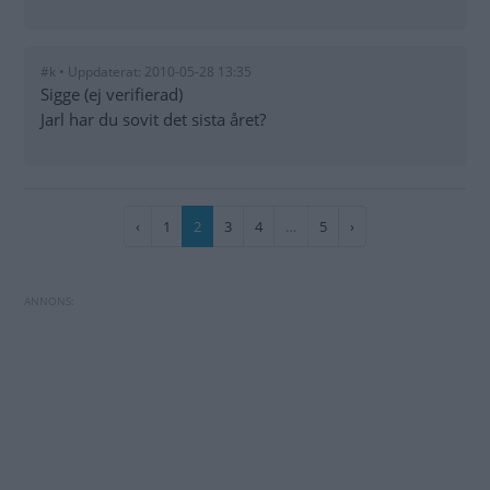
#k • Uppdaterat: 2010-05-28 13:35
Sigge (ej verifierad)
Jarl har du sovit det sista året?
Paginering
Föregående
‹
Sida
1
Nuvarande
2
Sida
3
Sida
4
…
Sida
5
Nästa
›
sida
sida
sida