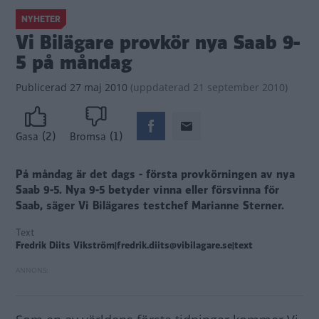
NYHETER
Vi Bilägare provkör nya Saab 9-
5 på måndag
Publicerad
27 maj 2010
(
uppdaterad
21 september 2010)
(2)
(1)
Gasa
Bromsa
På måndag är det dags - första provkörningen av nya
Saab 9-5. Nya 9-5 betyder vinna eller försvinna för
Saab, säger Vi Bilägares testchef Marianne Sterner.
Text
Fredrik Diits Vikström|fredrik.diits@vibilagare.se|text