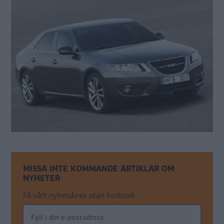
MISSA INTE KOMMANDE ARTIKLAR OM
NYHETER
Få vårt nyhetsbrev utan kostnad