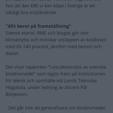
fast att den E85 vi kan köpa i Sverige är ett
väldigt bra miljöbränsle.
"Allt beror på framställning"
Svensk etanol, RME och biogas gör stor
klimatnytta och minskar utsläppen av koldioxid
med 65-140 procent, jämfört med bensin och
diesel.
Det visar rapporten "Livscykelanalys av svenska
biodrivmedel" som tagits fram på Institutionen
för teknik och samhälle vid Lunds Tekniska
Högskola, under ledning av docent Pål
Börjesson.
- Det går inte att generalisera om biodrivmedel,