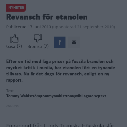
NYHETER
Revansch för etanolen
Publicerad
17 juni 2010
(
uppdaterad
21 september 2010)
(7)
(7)
Gasa
Bromsa
Efter en tid med låga priser på fossila bränslen och
mycket kritik i media, har etanolen fört en tynande
tillvaro. Nu är det dags för revansch, enligt en ny
rapport.
Text
Tommy Wahlström|tommy.wahlstrom@vibilagare.se|text
En rapport från Lunds Tekniska Högskola slår