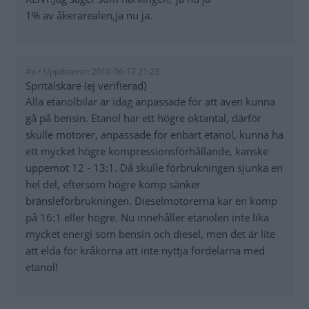
1% av åkerarealen,ja nu ja.
#a • Uppdaterat: 2010-06-17 21:23
Spritälskare (ej verifierad)
Alla etanolbilar är idag anpassade för att även kunna
gå på bensin. Etanol har ett högre oktantal, därför
skulle motorer, anpassade för enbart etanol, kunna ha
ett mycket högre kompressionsförhållande, kanske
uppemot 12 - 13:1. Då skulle förbrukningen sjunka en
hel del, eftersom högre komp sänker
bränsleförbrukningen. Dieselmotorerna kar en komp
på 16:1 eller högre. Nu innehåller etanolen inte lika
mycket energi som bensin och diesel, men det är lite
att elda för kråkorna att inte nyttja fördelarna med
etanol!