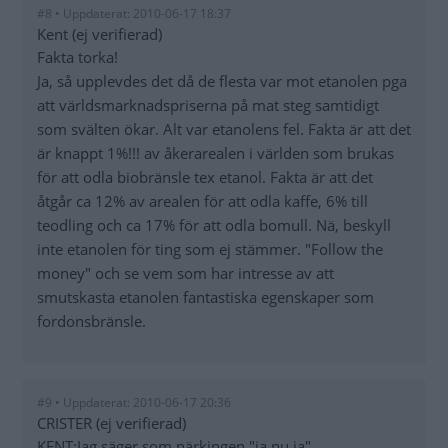
#8 • Uppdaterat: 2010-06-17 18:37
Kent (ej verifierad)
Fakta torka!
Ja, så upplevdes det då de flesta var mot etanolen pga
att världsmarknadspriserna på mat steg samtidigt
som svälten ökar. Alt var etanolens fel. Fakta är att det
är knappt 1%!!! av åkerarealen i världen som brukas
för att odla biobränsle tex etanol. Fakta är att det
åtgår ca 12% av arealen för att odla kaffe, 6% till
teodling och ca 17% för att odla bomull. Nä, beskyll
inte etanolen för ting som ej stämmer. "Follow the
money" och se vem som har intresse av att
smutskasta etanolen fantastiska egenskaper som
fordonsbränsle.
#9 • Uppdaterat: 2010-06-17 20:36
CRISTER (ej verifierad)
KENT:Jag säger som närkingen,"ja nu ja"