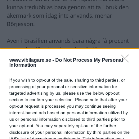
kunna tredubblas bara genom att ta i bruk den
åkermark som idag inte används, menar
Börjesson.
Även i Brasilien används bara några få procent
av arealen för att odla sockerrör för
etanolproduktion.
www.vibilagare.se -
Do Not Process My Personal
Information
I studien har förutom etanol även biogas från
If you wish to opt-out of the sale, sharing to third parties, or
grödor och avfall, biodiesel från raps samt
processing of your personal or sensitive information for
samproduktion av etanol och biogas från vete
targeted advertising by us, please use the below opt-out
studerats.
section to confirm your selection. Please note that after your
opt-out request is processed you may continue seeing
interest-based ads based on personal information utilized by
Allra bäst klimateffekt får biogas från gödsel.
us or personal information disclosed to third parties prior to
your opt-out. You may separately opt-out of the further
Den bedöms reducera utsläppet av
disclosure of your personal information by third parties on the
IAB’s list of downstream participants. This information may