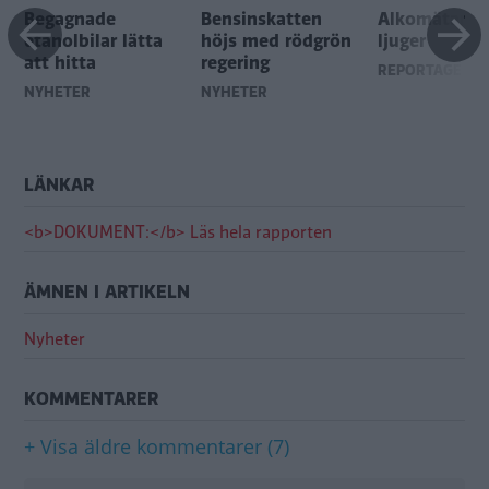
Begagnade
Bensinskatten
Alkomätaren
etanolbilar lätta
höjs med rödgrön
ljuger
att hitta
regering
REPORTAGE
NYHETER
NYHETER
LÄNKAR
<b>DOKUMENT:</b> Läs hela rapporten
ÄMNEN I ARTIKELN
Nyheter
KOMMENTARER
+ Visa äldre kommentarer (7)