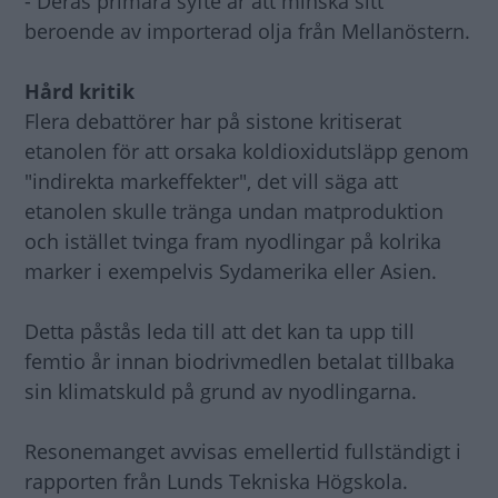
- Deras primära syfte är att minska sitt
beroende av importerad olja från Mellanöstern.
Hård kritik
Flera debattörer har på sistone kritiserat
etanolen för att orsaka koldioxidutsläpp genom
"indirekta markeffekter", det vill säga att
etanolen skulle tränga undan matproduktion
och istället tvinga fram nyodlingar på kolrika
marker i exempelvis Sydamerika eller Asien.
Detta påstås leda till att det kan ta upp till
femtio år innan biodrivmedlen betalat tillbaka
sin klimatskuld på grund av nyodlingarna.
Resonemanget avvisas emellertid fullständigt i
rapporten från Lunds Tekniska Högskola.