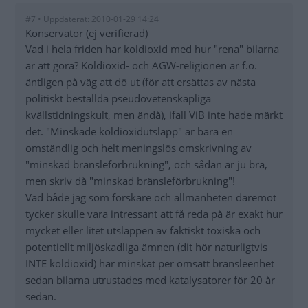
#7 • Uppdaterat: 2010-01-29 14:24
Konservator (ej verifierad)
Vad i hela friden har koldioxid med hur "rena" bilarna
är att göra? Koldioxid- och AGW-religionen är f.ö.
äntligen på väg att dö ut (för att ersättas av nästa
politiskt beställda pseudovetenskapliga
kvällstidningskult, men ändå), ifall ViB inte hade märkt
det. "Minskade koldioxidutsläpp" är bara en
omständlig och helt meningslös omskrivning av
"minskad bränsleförbrukning", och sådan är ju bra,
men skriv då "minskad bränsleförbrukning"!
Vad både jag som forskare och allmänheten däremot
tycker skulle vara intressant att få reda på är exakt hur
mycket eller litet utsläppen av faktiskt toxiska och
potentiellt miljöskadliga ämnen (dit hör naturligtvis
INTE koldioxid) har minskat per omsatt bränsleenhet
sedan bilarna utrustades med katalysatorer för 20 år
sedan.