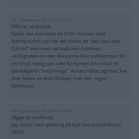
#8 • Uppdaterat: 2010-01-29 15:26
Piffe (ej verifierad)
Varför ska man köpa ett XC60-monster med
framhjulsdrift och där det påstås att "den bara drar
0,6/mil" som man vet ändå inte stämmer i
verkligheten om den ska kunna följa trafiktempot. Blir
en riktigt mesig pjäs i den kostymen och enbart en
panikåtgärd i "miljöimage". Annars håller jag med: har
man behov av 4wd så köper man det - ingen
halvmesyr.
#9 • Uppdaterat: 2010-01-29 16:53
Rågge (ej verifierad)
Jag väntar med spänning på nya heta enhjulsdrivna
XC60!