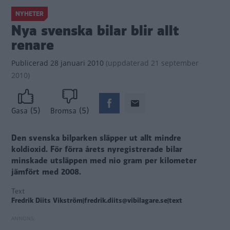
NYHETER
Nya svenska bilar blir allt
renare
Publicerad
28 januari 2010
(
uppdaterad
21 september
2010)
(5)
(5)
Gasa
Bromsa
Den svenska bilparken släpper ut allt mindre
koldioxid. För förra årets nyregistrerade bilar
minskade utsläppen med nio gram per kilometer
jämfört med 2008.
Text
Fredrik Diits Vikström|fredrik.diits@vibilagare.se|text