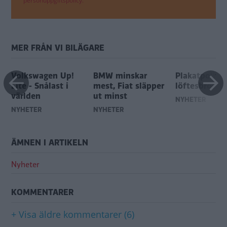
personuppgiftspolicy.
MER FRÅN VI BILÄGARE
l
Volkswagen Up!
BMW minskar
Plakatpolitik
Lite - Snålast i
mest, Fiat släpper
löftesbrott!
världen
ut minst
NYHETER
NYHETER
NYHETER
ÄMNEN I ARTIKELN
Nyheter
KOMMENTARER
+ Visa äldre kommentarer (6)