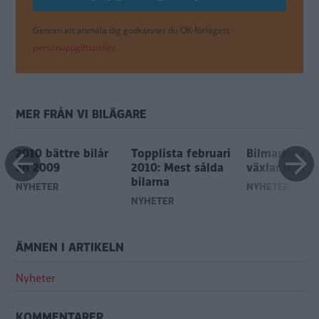
Genom att anmäla dig godkänner du OK-förlagets
personuppgiftspolicy.
MER FRÅN VI BILÄGARE
2010 bättre bilår
Topplista februari
Bilmarknade
än 2009
2010: Mest sålda
växlar upp
bilarna
NYHETER
NYHETER
NYHETER
ÄMNEN I ARTIKELN
Nyheter
KOMMENTARER