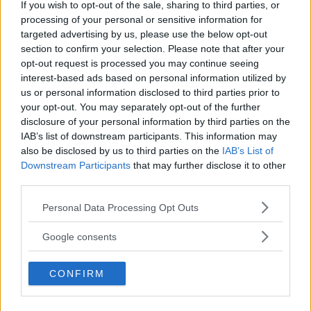
If you wish to opt-out of the sale, sharing to third parties, or
bilmarknaden återhämtat sig snabbare än
processing of your personal or sensitive information for
förväntat efter finanskrisen.
targeted advertising by us, please use the below opt-out
section to confirm your selection. Please note that after your
Det kan bland annat bero på att många avvaktat
opt-out request is processed you may continue seeing
interest-based ads based on personal information utilized by
med sina bilköp och att ersättningsbehovet
us or personal information disclosed to third parties prior to
därmed är stort.
your opt-out. You may separately opt-out of the further
disclosure of your personal information by third parties on the
IAB’s list of downstream participants. This information may
Behovet av ersättning har också ökat eftersom
also be disclosed by us to third parties on the
IAB’s List of
bilparken i Sverige blir allt äldre, menar Bil
Downstream Participants
that may further disclose it to other
Sweden.
third parties.
Please note that this website/app uses one or more Google
Personal Data Processing Opt Outs
Diskutera: Har du väntat med bilköp under
services and may gather and store information including but
finanskrisen?
not limited to your visit or usage behaviour. You may click to
Google consents
grant or deny consent to Google and its third-party tags to
use your data for below specified purposes in below Google
CONFIRM
consent section.