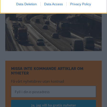
Data Deletion
Data Access
Privacy Policy
MISSA INTE KOMMANDE ARTIKLAR OM
NYHETER
Få vårt nyhetsbrev utan kostnad