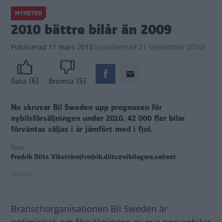
NYHETER
2010 bättre bilår än 2009
Publicerad
11 mars 2010
(
uppdaterad
21 september 2010)
(6)
(5)
Gasa
Bromsa
Nu skruvar Bil Sweden upp prognosen för
nybilsförsäljningen under 2010. 42 000 fler bilar
förväntas säljas i år jämfört med i fjol.
Text
Fredrik Diits Vikström|fredrik.diits@vibilagare.se|text
Branschorganisationen Bil Sweden är