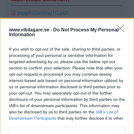
topplistanmaj10.pdf
www.vibilagare.se -
Do Not Process My Personal
Information
MISSA INTE KOMMANDE ARTIKLAR OM
NYHETER
If you wish to opt-out of the sale, sharing to third parties, or
processing of your personal or sensitive information for
Få vårt nyhetsbrev utan kostnad
targeted advertising by us, please use the below opt-out
section to confirm your selection. Please note that after your
opt-out request is processed you may continue seeing
interest-based ads based on personal information utilized by
us or personal information disclosed to third parties prior to
your opt-out. You may separately opt-out of the further
disclosure of your personal information by third parties on the
Genom att anmäla dig godkänner du OK-förlagets
IAB’s list of downstream participants. This information may
personuppgiftspolicy.
also be disclosed by us to third parties on the
IAB’s List of
Downstream Participants
that may further disclose it to other
third parties.