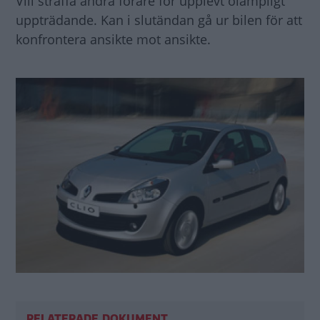
Vill straffa andra förare för upplevt olämpligt
uppträdande. Kan i slutändan gå ur bilen för att
konfrontera ansikte mot ansikte.
RELATERADE DOKUMENT