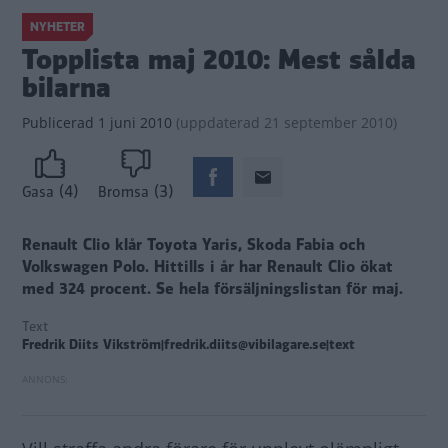
NYHETER
Topplista maj 2010: Mest sålda
bilarna
Publicerad
1 juni 2010
(
uppdaterad
21 september 2010)
(4)
(3)
Gasa
Bromsa
Renault Clio klår Toyota Yaris, Skoda Fabia och
Volkswagen Polo. Hittills i år har Renault Clio ökat
med 324 procent.
Se hela försäljningslistan för maj.
Text
Fredrik Diits Vikström|fredrik.diits@vibilagare.se|text