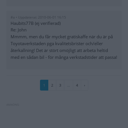
#a • Uppdaterat: 2010-06-01 16:15
Haubits77B (ej verifierad)
Re: John
Mmmm, men du får mycket gratiskaffe när du är på
Toyotaverkstaden pga kvalitetsbrister och/eller
återkallning! Det är stört omöjligt att arbeta heltid
med en sådan bil - för många verkstadstider att passa!
Paginering
Nuvarande
1
Sida
2
Sida
3
…
Sida
4
Nästa
›
sida
sida