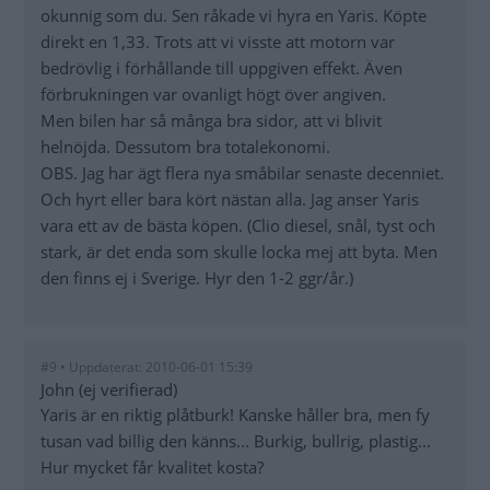
okunnig som du. Sen råkade vi hyra en Yaris. Köpte
direkt en 1,33. Trots att vi visste att motorn var
bedrövlig i förhållande till uppgiven effekt. Även
förbrukningen var ovanligt högt över angiven.
Men bilen har så många bra sidor, att vi blivit
helnöjda. Dessutom bra totalekonomi.
OBS. Jag har ägt flera nya småbilar senaste decenniet.
Och hyrt eller bara kört nästan alla. Jag anser Yaris
vara ett av de bästa köpen. (Clio diesel, snål, tyst och
stark, är det enda som skulle locka mej att byta. Men
den finns ej i Sverige. Hyr den 1-2 ggr/år.)
#9 • Uppdaterat: 2010-06-01 15:39
John (ej verifierad)
Yaris är en riktig plåtburk! Kanske håller bra, men fy
tusan vad billig den känns... Burkig, bullrig, plastig...
Hur mycket får kvalitet kosta?