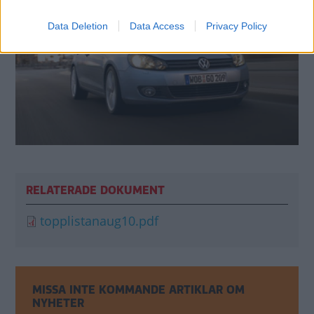
Data Deletion
Data Access
Privacy Policy
RELATERADE DOKUMENT
topplistanaug10.pdf
MISSA INTE KOMMANDE ARTIKLAR OM
NYHETER