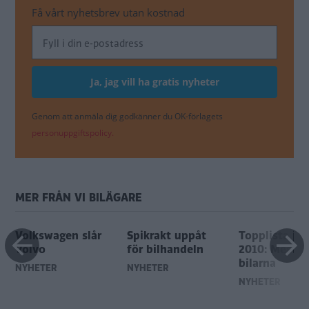
Få vårt nyhetsbrev utan kostnad
Genom att anmäla dig godkänner du OK-förlagets
personuppgiftspolicy.
MER FRÅN VI BILÄGARE
Volkswagen slår
Spikrakt uppåt
Topplista jun
Volvo
för bilhandeln
2010: Mest s
bilarna
NYHETER
NYHETER
NYHETER