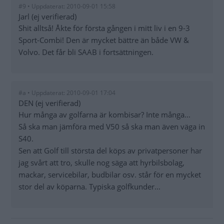
#9 • Uppdaterat: 2010-09-01 15:58
Jarl (ej verifierad)
Shit alltså! Åkte för första gången i mitt liv i en 9-3
Sport-Combi! Den är mycket bättre än både VW &
Volvo. Det får bli SAAB i fortsättningen.
#a • Uppdaterat: 2010-09-01 17:04
DEN (ej verifierad)
Hur många av golfarna är kombisar? Inte många...
Så ska man jämföra med V50 så ska man även väga in
S40.
Sen att Golf till största del köps av privatpersoner har
jag svårt att tro, skulle nog säga att hyrbilsbolag,
mackar, servicebilar, budbilar osv. står för en mycket
stor del av köparna. Typiska golfkunder...