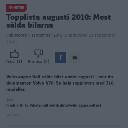
NYHETER
Topplista augusti 2010: Mest
sålda bilarna
Publicerad
1 september 2010
(
uppdaterad
21 september
2010)
(1)
(2)
Gasa
Bromsa
Volkswagen Golf sålde bäst under augusti - mer än
dominanten Volvo V70.
Se hela topplistan med 310
modeller.
Text
Fredrik Diits Vikström|fredrik.diits@vibilagare.se|text