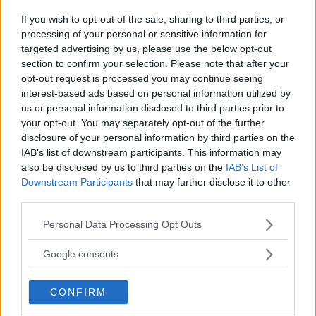
Volkswagen Polo
If you wish to opt-out of the sale, sharing to third parties, or
Toyota Yaris
processing of your personal or sensitive information for
Toyota Avensis
targeted advertising by us, please use the below opt-out
Skoda Octavia
section to confirm your selection. Please note that after your
Nissan Qashqai
opt-out request is processed you may continue seeing
interest-based ads based on personal information utilized by
Mercedes E Klass
us or personal information disclosed to third parties prior to
BMW 5-Serie
your opt-out. You may separately opt-out of the further
Skoda Fabia.
disclosure of your personal information by third parties on the
IAB’s list of downstream participants. This information may
also be disclosed by us to third parties on the
IAB’s List of
Se hela försäljningslistan med 310 modeller.
Downstream Participants
that may further disclose it to other
third parties.
Diskutera:
Vad tycker du om topplistan för
Please note that this website/app uses one or more Google
Personal Data Processing Opt Outs
augusti?
services and may gather and store information including but
not limited to your visit or usage behaviour. You may click to
Google consents
grant or deny consent to Google and its third-party tags to
use your data for below specified purposes in below Google
CONFIRM
consent section.