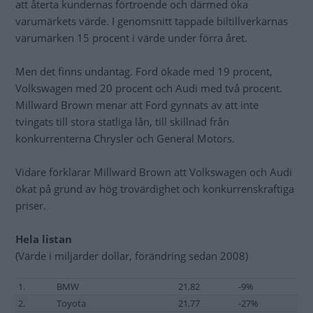
att återta kundernas förtroende och därmed öka
varumärkets värde. I genomsnitt tappade biltillverkarnas
varumärken 15 procent i värde under förra året.
Men det finns undantag. Ford ökade med 19 procent,
Volkswagen med 20 procent och Audi med två procent.
Millward Brown menar att Ford gynnats av att inte
tvingats till stora statliga lån, till skillnad från
konkurrenterna Chrysler och General Motors.
Vidare förklarar Millward Brown att Volkswagen och Audi
ökat på grund av hög trovärdighet och konkurrenskraftiga
priser.
Hela listan
(Värde i miljarder dollar, förändring sedan 2008)
1.
BMW
21,82
-9%
2.
Toyota
21,77
-27%