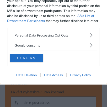
your opt-out. You may separately opt-out of the further
disclosure of your personal information by third parties on the
IAB’s list of downstream participants. This information may
also be disclosed by us to third parties on the
IAB’s List of
Downstream Participants
that may further disclose it to other
third parties.
Please note that this website/app uses one or more Google
Personal Data Processing Opt Outs
services and may gather and store information including but
not limited to your visit or usage behaviour. You may click to
Google consents
grant or deny consent to Google and its third-party tags to
use your data for below specified purposes in below Google
CONFIRM
consent section.
Data Deletion
Data Access
Privacy Policy
MISSA INTE KOMMANDE ARTIKLAR OM
NYHETER
Få vårt nyhetsbrev utan kostnad