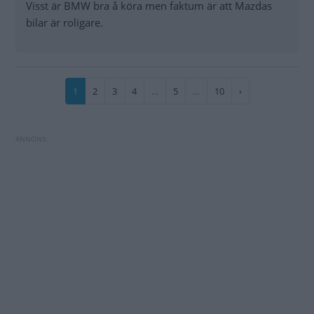
Visst är BMW bra å köra men faktum är att Mazdas
bilar är roligare.
Paginering
Nuvarande
1
Sida
2
Sida
3
Sida
4
…
Sida
5
…
Sida
10
Nästa
›
sida
sida