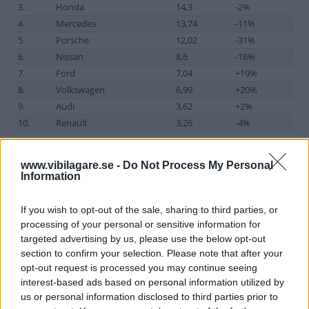
3.
Honda
14,3
-2%
4.
Mercedes
13,74
-11%
5.
Porsche
12,02
-31%
6.
Nissan
8,6
-16%
7.
Ford
7,04
+19%
8.
Volkswagen
6,99
+20%
9.
Audi
3,62
+2%
10.
Renault
3,26
-4%
www.vibilagare.se -
Do Not Process My Personal
Information
Källa: Millward Brown
If you wish to opt-out of the sale, sharing to third parties, or
processing of your personal or sensitive information for
targeted advertising by us, please use the below opt-out
Diskutera:
Vilket varumärke ser du som starkast inom
section to confirm your selection. Please note that after your
bilindustrin?
opt-out request is processed you may continue seeing
interest-based ads based on personal information utilized by
us or personal information disclosed to third parties prior to