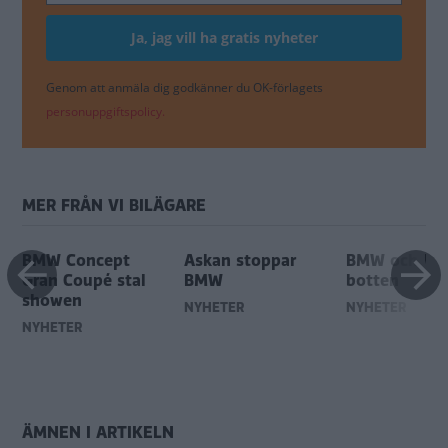
Genom att anmäla dig godkänner du OK-förlagets
personuppgiftspolicy.
MER FRÅN VI BILÄGARE
BMW Concept
Askan stoppar
BMW och Vol
Gran Coupé stal
BMW
botten
showen
NYHETER
NYHETER
NYHETER
ÄMNEN I ARTIKELN