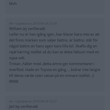
Mvh
#9 • Uppdaterat: 2010-04-29 23:24
William (ej verifierad)
Leifer nu är han igång igen..han klarar bara inte av att
det finns märken som säljer bättre, är bättre, står för
något bättre än hans egen kära lilla bil. Skaffa dig en
rejäl kärring istället så du kan ta detta faktum med en
nypa salt.
Tristan..håller med..detta ämne ger kommentarer i
överflöd. Hade en Toyota en gång.....bidrar inte längre
till deras värde utan satsat på en vinnare istället. ;)
WMB
#a • Uppdaterat: 2010-04-29 23:27
Jarl (ej verifierad)