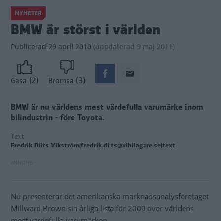
NYHETER
BMW är störst i världen
Publicerad
29 april 2010
(
uppdaterad
9 maj 2011)
(2)
(3)
Gasa
Bromsa
BMW är nu världens mest värdefulla varumärke inom
bilindustrin - före Toyota.
Text
Fredrik Diits Vikström|fredrik.diits@vibilagare.se|text
Nu presenterar det amerikanska marknadsanalysföretaget
Millward Brown sin årliga lista för 2009 över världens
mest värdefulla varumärken.