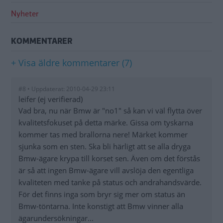
Nyheter
KOMMENTARER
+ Visa äldre kommentarer (7)
#8 • Uppdaterat: 2010-04-29 23:11
leifer (ej verifierad)
Vad bra, nu när Bmw är "no1" så kan vi väl flytta över
kvalitetsfokuset på detta märke. Gissa om tyskarna
kommer tas med brallorna nere! Märket kommer
sjunka som en sten. Ska bli härligt att se alla dryga
Bmw-ägare krypa till korset sen. Även om det förstås
är så att ingen Bmw-ägare vill avslöja den egentliga
kvaliteten med tanke på status och andrahandsvärde.
För det finns inga som bryr sig mer om status än
Bmw-töntarna. Inte konstigt att Bmw vinner alla
ägarundersökningar...