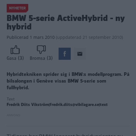
NYHETER
BMW 5-serie ActiveHybrid - ny
hybrid
Publicerad
1 mars 2010
(
uppdaterad
21 september 2010)
(3)
(3)
Gasa
Bromsa
Hybridtekniken sprider sig i BMW:s modellprogram. På
bilsalongen i Genève visas BMW 5-serie som
fullhybrid.
Text
Fredrik Diits Vikström|fredrik.diits@vibilagare.se|text