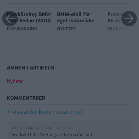
Provkörning: BMW
BMW-elbil får
Provkörning
316d Sedan (2010)
eget varumärke
X6 ActiveHyb
PROVKÖRNING
NYHETER
PROVKÖRNING
ÄMNEN I ARTIKELN
Nyheter
KOMMENTARER
+ Visa äldre kommentarer (2)
#3 • Uppdaterat: 2010-03-01 16:21
Fredrik Diits, Vi Bilägare (ej verifierad)