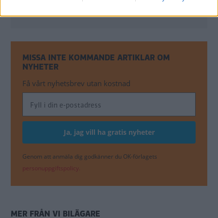
Bildspel: BMW 5-serie ActiveHybrid - ny hybrid
MISSA INTE KOMMANDE ARTIKLAR OM
NYHETER
Få vårt nyhetsbrev utan kostnad
Genom att anmäla dig godkänner du OK-förlagets
personuppgiftspolicy.
MER FRÅN VI BILÄGARE