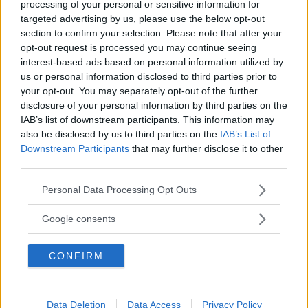
processing of your personal or sensitive information for
Hybridsystemet är också anslutet till bilens
targeted advertising by us, please use the below opt-out
navigationssystem som skickar instruktioner till
section to confirm your selection. Please note that after your
opt-out request is processed you may continue seeing
elmotorn för att optimera förbrukningen.
interest-based ads based on personal information utilized by
us or personal information disclosed to third parties prior to
Totalt ger hybridsystemet en minskad
your opt-out. You may separately opt-out of the further
disclosure of your personal information by third parties on the
förbrukning på tio procent.
IAB’s list of downstream participants. This information may
also be disclosed by us to third parties on the
IAB’s List of
Än så länge finns inga datum, men en
Downstream Participants
that may further disclose it to other
produktionsvariant är att vänta någon gång
third parties.
under nästa år.
Please note that this website/app uses one or more Google
Personal Data Processing Opt Outs
services and may gather and store information including but
not limited to your visit or usage behaviour. You may click to
Diskutera: Vad tycker du om BMW 5-serie
Google consents
grant or deny consent to Google and its third-party tags to
ActiveHybrid?
use your data for below specified purposes in below Google
CONFIRM
consent section.
RELATERADE BILDSPEL
Data Deletion
Data Access
Privacy Policy