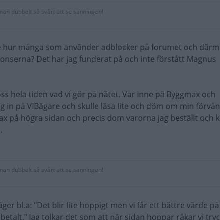
 man dubbelt så svårt att se sanningen!
e hur många som använder adblocker på forumet och därm
onserna? Det har jag funderat på och inte förstått Magnus
 oss hela tiden vad vi gör på nätet. Var inne på Byggmax och
ag in på VIBägare och skulle läsa lite och döm om min förvån
x på högra sidan och precis dom varorna jag beställt och k
.
 man dubbelt så svårt att se sanningen!
er bl.a: "Det blir lite hoppigt men vi får ett bättre värde på
alt." Jag tolkar det som att när sidan hoppar råkar vi try