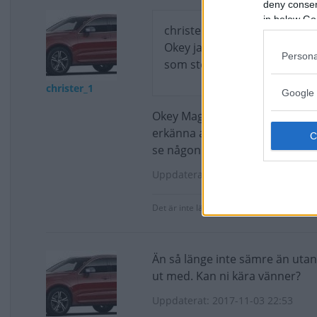
deny consent
in below Go
christer_1 skrev:
Okey jag skall prova att "u
Persona
som stör så lovar jag inte hur
christer_1
Google 
Okey Magnus Johansson, nu ha
erkänna att det blev inte sämre.
se någon konstig reklam som dö
Uppdaterat: 2017-11-03 20:28
Det är inte lätt att vara enögd, för då har
Än så länge inte sämre än utan 
ut med. Kan ni kära vänner?
Uppdaterat: 2017-11-03 22:53