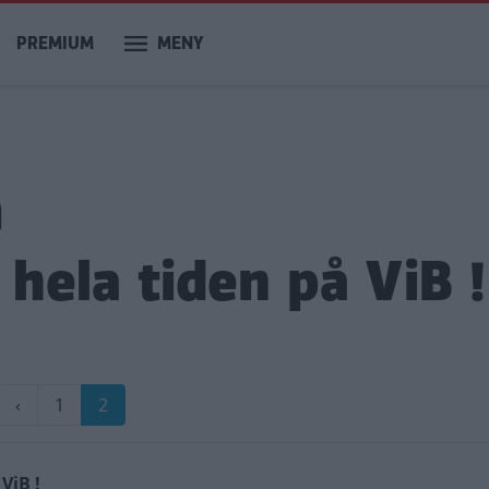
PREMIUM
MENY
m
hela tiden på ViB !
Föregående
‹
Sida
1
Nuvarande
2
sida
sida
ViB !