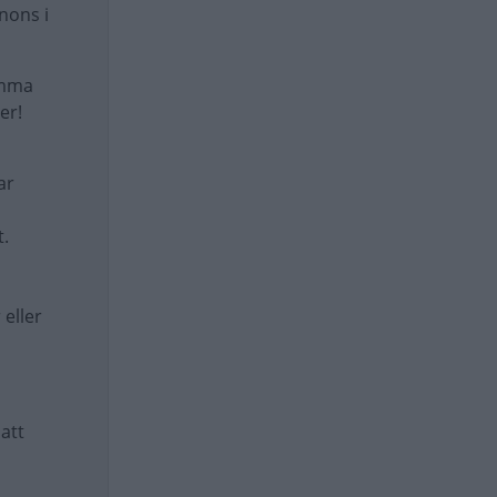
nons i
amma
er!
ar
t.
 eller
 att