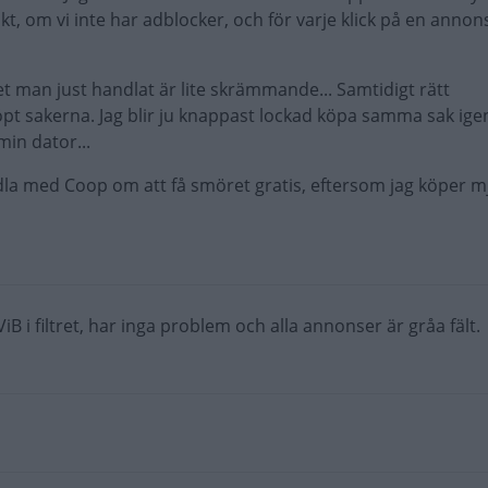
nkt, om vi inte har adblocker, och för varje klick på en annons
t man just handlat är lite skrämmande... Samtidigt rätt
t sakerna. Jag blir ju knappast lockad köpa samma sak igen.
min dator...
ndla med Coop om att få smöret gratis, eftersom jag köper m
iB i filtret, har inga problem och alla annonser är gråa fält.