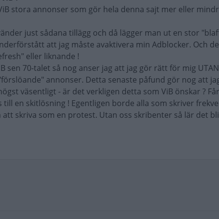
r ViB stora annonser som gör hela denna sajt mer eller mind
der just sådana tillägg och då lägger man ut en stor "bla
underförstått att jag måste avaktivera min Adblocker. Och d
resh" eller liknande !
B sen 70-talet så nog anser jag att jag gör rätt för mig UTAN
örslöande" annonser. Detta senaste påfund gör nog att jag
ögst väsentligt - är det verkligen detta som ViB önskar ? Får
is till en skitlösning ! Egentligen borde alla som skriver frekv
att skriva som en protest. Utan oss skribenter så lär det bli