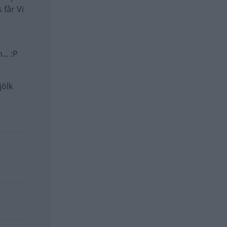
 får Vi
.. :P
jölk