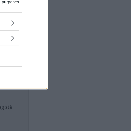
ed purposes
klam
te
g inte
ag stå