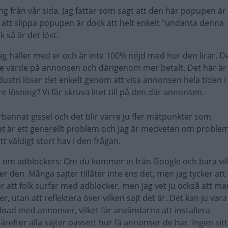
ing från vår sida. Jag fattar som sagt att den här popupen är
t att slippa popupen är dock att helt enkelt "undanta denna
k så är det löst.
ag håller med er och är inte 100% nöjd med hur den lirar. De
tre värde på annonsen och därigenom mer betalt. Det här är 
ustri löser det enkelt genom att visa annonsen hela tiden i
e lösning? Vi får skruva litet till på den där annonsen.
bannat gissel och det blir värre ju fler mätpunkter som
t är ett generellt problem och jag är medveten om problem
ett väldigt stort hav i den frågan.
t om adblockers: Om du kommer in från Google och bara vill
er den. Många sajter tillåter inte ens det, men jag tycker att
för att folk surfar med adblocker, men jag vet ju också att ma
r, utan att reflektera över vilken sajt det är. Det kan ju vara
oad med annonser, vilket får användarna att installera
efter alla sajter oavsett hur få annonser de har. Ingen sitt