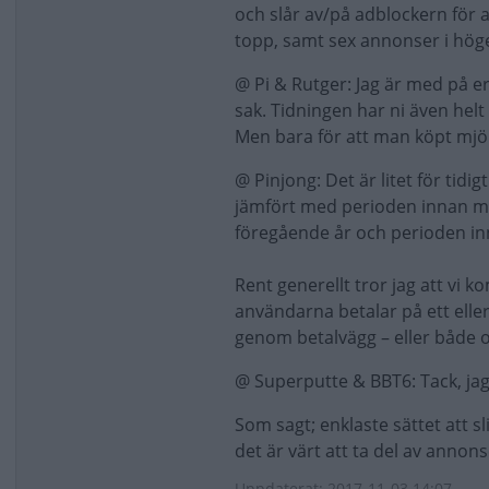
och slår av/på adblockern för a
topp, samt sex annonser i höge
@ Pi & Rutger: Jag är med på 
sak. Tidningen har ni även helt
Men bara för att man köpt mjölk
@ Pinjong: Det är litet för tid
jämfört med perioden innan m
föregående år och perioden inna
Rent generellt tror jag att vi ko
användarna betalar på ett eller
genom betalvägg – eller både ock
@ Superputte & BBT6: Tack, jag
Som sagt; enklaste sättet att sl
det är värt att ta del av annons
Uppdaterat: 2017-11-03 14:07