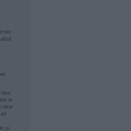
t blir
alltid
et,
 läsa
 det är
n låter
 att
er ju