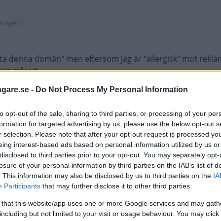
rlaget //
anta denna domän" men eftersom jag är "allergisk" mot rekl
jag står ut.
agare.se -
Do Not Process My Personal Information
 man dubbelt så svårt att se sanningen!
to opt-out of the sale, sharing to third parties, or processing of your per
formation for targeted advertising by us, please use the below opt-out s
r selection. Please note that after your opt-out request is processed y
eing interest-based ads based on personal information utilized by us or
ina ögon. Är det inte samma pengapåsa som betalar era löne
disclosed to third parties prior to your opt-out. You may separately opt-
ningsjobbet liksom för driften av hemsidan och jag betala
losure of your personal information by third parties on the IAB’s list of
savgift (gissningsvis en relativt stor del av era intäkter i
. This information may also be disclosed by us to third parties on the
IA
nns det inte lika lattjo att överösas med ointressant rekl
Participants
that may further disclose it to other third parties.
 that this website/app uses one or more Google services and may gath
including but not limited to your visit or usage behaviour. You may click 