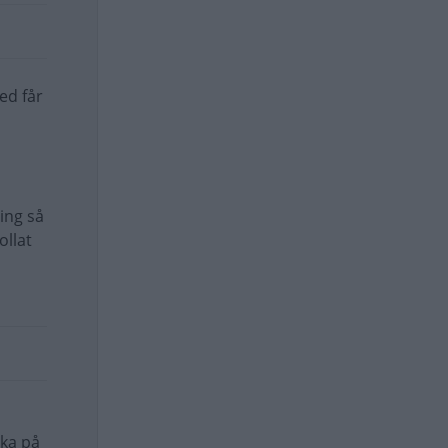
ed får
ing så
ollat
cka på