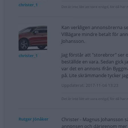
christer_1
Det är inte lätt att vara enögd, för då har
Kan verkligen annonsörerna s
VIBägare mindre betalt för ann
Johansson.
Jag förstår att "storebror" ser
christer_1
beställde en vara. Sedan gick j
var det en annons ifrån Byggma
på. Lite skrämmande tycker jag
Uppdaterat: 2017-11-04 13:23
Det är inte lätt att vara enögd, för då har
Rutger Jönåker
Christer - Magnus Johansson säg
annonsen och därigenom mer bet