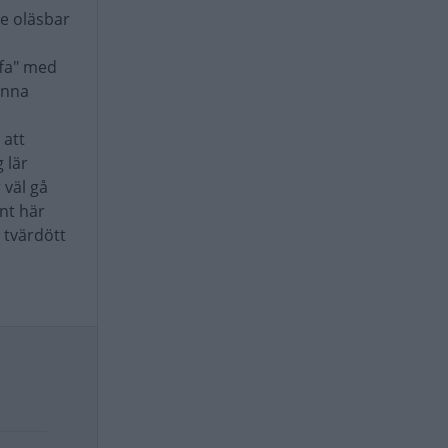
re oläsbar
ffa" med
enna
 att
 lär
 väl gå
ent här
 tvärdött