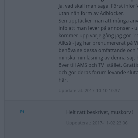
Ja, vad skall man säga. Först infö
utan nån form av Adblocker.
Sen upptäcker man att många använ
info att man lever på annonser - 
kommer upp varje gång jag gör "ref
Alltså - jag har prenumererat på Vi
behöva se dessa omfattande och "f
minska min läsning av denna sajt h
över till AMS och TV istället. Gratt
och gör deras forum levande sluta 
här.
Uppdaterat: 2017-10-10 10:37
Pi
Helt rätt beskrivet, muskorv !
Uppdaterat: 2017-11-02 23:06