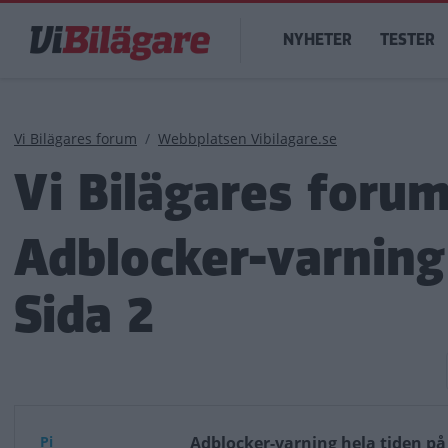
Hoppa
Main
till
NYHETER
TESTER
navigation
huvudinnehåll
Länkstig
Vi Bilägares forum
Webbplatsen Vibilagare.se
Vi Bilägares foru
Adblocker-varning 
Sida 2
Paginering
Pi
Adblocker-varning hela tiden på 