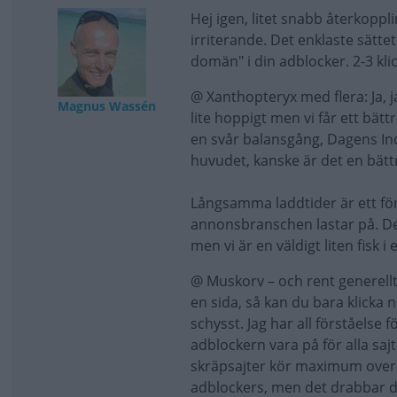
Hej igen, litet snabb återkoppl
irriterande. Det enklaste sätte
domän" i din adblocker. 2-3 klic
@ Xanthopteryx med flera: Ja, j
Magnus Wassén
lite hoppigt men vi får ett bät
en svår balansgång, Dagens Ind
huvudet, kanske är det en bättr
Långsamma laddtider är ett för
annonsbranschen lastar på. De
men vi är en väldigt liten fisk i 
@ Muskorv – och rent generell
en sida, så kan du bara klicka n
schysst. Jag har all förståelse 
adblockern vara på för alla sajte
skräpsajter kör maximum overl
adblockers, men det drabbar där