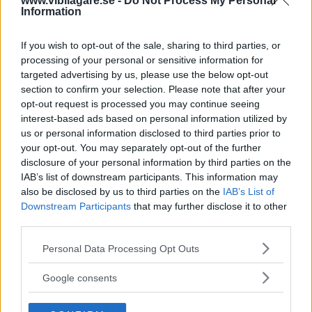
www.vibilagare.se -
Do Not Process My Personal
Bil 2013".
Information
11 kommentarer
Gasa (3)
Bromsa (3)
If you wish to opt-out of the sale, sharing to third parties, or
processing of your personal or sensitive information for
Virusvarningen
targeted advertising by us, please use the below opt-out
section to confirm your selection. Please note that after your
Vibilägare har varit utsatt för ett
NYHETER
opt-out request is processed you may continue seeing
20 juni 2012
virusangrepp vilket har resulterat i den varning som nu
interest-based ads based on personal information utilized by
dyker upp på sajten. I dagsläget föreligger dock ingen risk
us or personal information disclosed to third parties prior to
för dig som användare.
your opt-out. You may separately opt-out of the further
disclosure of your personal information by third parties on the
7 kommentarer
Gasa
Bromsa
IAB’s list of downstream participants. This information may
also be disclosed by us to third parties on the
IAB’s List of
Downstream Participants
that may further disclose it to other
Livesändning: Ampera
third parties.
är Årets Bil
Please note that this website/app uses one or more Google
Personal Data Processing Opt Outs
services and may gather and store information including but
Vi sänder i år live direkt från
WEBB-TV
2 mars 2012
not limited to your visit or usage behaviour. You may click to
Google consents
bilsalongen i Geneve där Årets Bil kommer att tillkännages.
grant or deny consent to Google and its third-party tags to
Följ hela evenemanget direkt här på sajten.
use your data for below specified purposes in below Google