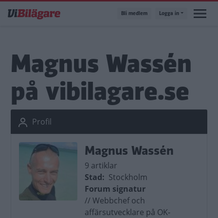
Hoppa
Bli medlem
Logga in
till
huvudinnehåll
Magnus Wassén
på vibilagare.se
Profil
Magnus Wassén
9 artiklar
Stad
Stockholm
Forum signatur
// Webbchef och
affärsutvecklare på OK-