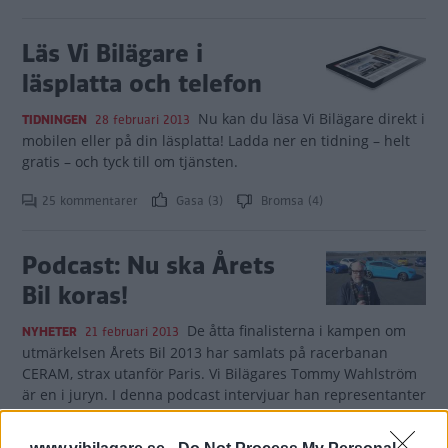
Läs Vi Bilägare i
läsplatta och telefon
Nu kan du läsa Vi Bilägare direkt i
TIDNINGEN
28 februari 2013
mobilen eller på din läsplatta! Ladda ner en tidning – helt
gratis – och tyck till om tjänsten.
25 kommentarer
Gasa (3)
Bromsa (4)
Podcast: Nu ska Årets
Bil koras!
De åtta finalisterna i kampen om
NYHETER
21 februari 2013
utmärkelsen Årets Bil 2013 har samlats på racerbanan
CERAM, strax utanför Paris. Vi Bilägares Tommy Wahlström
är en i juryn. I denna podcast intervjuar han representanter
från biltillverkare och Årets Bils president Håkan Matson
om vilka krav som ställs på en bil för att den ska bli "Årets