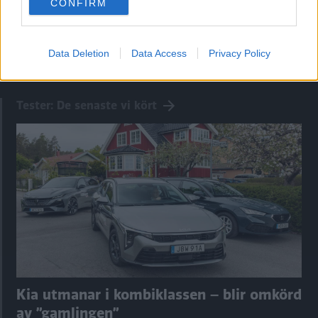
CONFIRM
consent section.
0 kommentarer
Gasa
Bromsa
Data Deletion
Data Access
Privacy Policy
Tester: De senaste vi kört
Kia utmanar i kombiklassen – blir omkörd
av ”gamlingen”