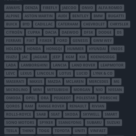
AIWAYS
DENZA
FIREFLY
JAECOO
ONVO
ALFA ROMEO
ALPINE
ASTON MARTIN
AUDI
BENTLEY
BMW
BUGATTI
BUICK
BYD
CADILLAC
CATERHAM
CHEVROLET
CHRYSLER
CITROËN
CUPRA
DACIA
DAEWOO
DFSK
DODGE
DS
FERRARI
FIAT
FISKER
FORD
GENESIS
GWM WEY
HOLDEN
HONDA
HONGQI
HUMMER
HYUNDAI
INEOS
ISUZU
JAC
JAGUAR
JEEP
KGM
KIA
KOENIGSEGG
LADA
LAMBORGHINI
LANCIA
LAND ROVER
LEAPMOTOR
LEVC
LEXUS
LINCOLN
LOTUS
LUCID
LYNK & CO
MASERATI
MAXUS
MAZDA
MCLAREN
MERCEDES
MG
MICROLINO
MINI
MITSUBISHI
MORGAN
NIO
NISSAN
OMODA
OPEL
ORA
PEUGEOT
POLESTAR
PORSCHE
QOROS
RAM
RANGE ROVER
RENAULT
RIVIAN
ROLLS-ROYCE
SAAB
SEAT
SKODA
SKYWELL
SMART
SONO MOTORS
SPYKER
SSANGYONG
SUBARU
SUZUKI
TESLA
THINK
TOGG
TOYOTA
UNITI
VINFAST