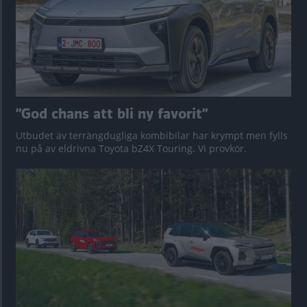
”God chans att bli ny favorit”
Utbudet av terrängdugliga kombibilar har krympt men fylls
nu på av eldrivna Toyota bZ4X Touring. Vi provkör.