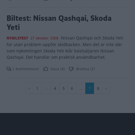
Biltest: Nissan Qashqai, Skoda
Yeti
Nissan Qashqai och Skoda Yeti
NYBILSTEST
27 oktober 2009
for utan problem uppför skidbacken. Men det är inte där
som nykomlingen Skoda Yeti klår bästsäljaren Nissan
Qashqai. Det handlar om praktisk användbarhet.
1 kommentarer
Gasa (4)
Bromsa (2)
Paginering
Föregående
‹
Sida
1
…
Sida
4
Sida
5
Sida
6
…
Nuvarande
7
Sida
8
Nästa
›
sida
sida
sida