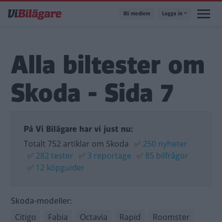
Hoppa
Bli medlem
Logga in
till
huvudinnehåll
Alla biltester om
Skoda - Sida 7
På Vi Bilägare har vi just nu:
Totalt 752 artiklar om Skoda
✅
250 nyheter
✅
282 tester
✅
3 reportage
✅
85 bilfrågor
✅
12 köpguider
Skoda-modeller:
Citigo
Fabia
Octavia
Rapid
Roomster