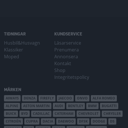
TIDNINGAR
KUNDSERVICE
Husbil&Husvagn
Läsarservice
Klassiker
Prenumera
Moped
Annonsera
Kontakt
Shop
Integritetspolicy
MÄRKEN
AIWAYS
DENZA
FIREFLY
JAECOO
ONVO
ALFA ROMEO
ALPINE
ASTON MARTIN
AUDI
BENTLEY
BMW
BUGATTI
BUICK
BYD
CADILLAC
CATERHAM
CHEVROLET
CHRYSLER
CITROËN
CUPRA
DACIA
DAEWOO
DFSK
DODGE
DS