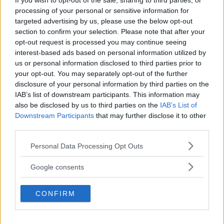
If you wish to opt-out of the sale, sharing to third parties, or
Nu kommer nya versioner av
PROVKÖRNING
7 december 2010
processing of your personal or sensitive information for
Skoda GreenLine till Fabia, Roomster, Octavia, Yeti och
targeted advertising by us, please use the below opt-out
Superb. Samtliga under den magiska 120-gramsgränsen.
section to confirm your selection. Please note that after your
opt-out request is processed you may continue seeing
9 kommentarer
Gasa (13)
Bromsa (13)
interest-based ads based on personal information utilized by
us or personal information disclosed to third parties prior to
Provkörning: Skoda Fabia, Skoda
your opt-out. You may separately opt-out of the further
disclosure of your personal information by third parties on the
Roomster
IAB’s list of downstream participants. This information may
also be disclosed by us to third parties on the
IAB’s List of
Skoda Fabia och Roomster
PROVKÖRNING
13 april 2010
Downstream Participants
that may further disclose it to other
fräschas nu upp och förses med nya drivkällor som klarar
third parties.
gränsen 120 g/km. <b>Vi Bilägare provkör.</b>
Please note that this website/app uses one or more Google
Personal Data Processing Opt Outs
7 kommentarer
Gasa (9)
Bromsa (8)
services and may gather and store information including but
not limited to your visit or usage behaviour. You may click to
Google consents
grant or deny consent to Google and its third-party tags to
Biltest: Mercedes E-klass Kombi,
use your data for below specified purposes in below Google
Skoda Superb Combi
CONFIRM
consent section.
De spelar inte i samma division,
NYBILSTEST
16 mars 2010