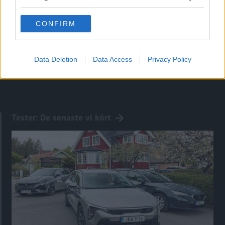
307 1,6 XT
grant or deny consent to Google and its third-party tags to
use your data for below specified purposes in below Google
1 februari 2004
CONFIRM
consent section.
0 0 0
Data Deletion
Data Access
Privacy Policy
Tester: De senaste vi kört