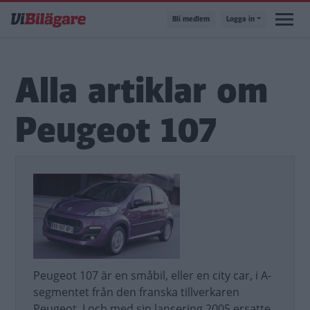
Hoppa
Bli medlem
Logga in
till
huvudinnehåll
Alla artiklar om
Peugeot 107
Peugeot 107 är en småbil, eller en city car, i A-
segmentet från den franska tillverkaren
Peugeot. I och med sin lansering 2005 ersatte