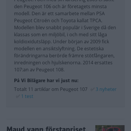
den Peugeot 106 och är företagets minsta
modell. Den är ett samarbete mellan PSA
Peugeot Citroën och Toyota kallat TPCA.
Modellen blev snabbt populär i Sverige då den
klassas som en miljöbil, i och med sitt låga
koldioxidutsläpp. Under början av 2009 fick
modellen en ansiktslyftning. De estetiska
förändringarna berörde främre stötfångaren,
inredningen och hjulskenorna. 2014 ersattes
107:an av Peugeot 108.
På Vi Bilägare har vi just nu:
Totalt 11 artiklar om Peugeot 107
✅
3 nyheter
✅
1 test
Maud vann förstapriset