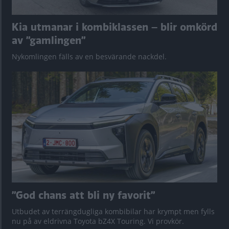
Kia utmanar i kombiklassen – blir omkörd
av ”gamlingen”
Nykomlingen fälls av en besvärande nackdel.
”God chans att bli ny favorit”
Utbudet av terrängdugliga kombibilar har krympt men fylls
nu på av eldrivna Toyota bZ4X Touring. Vi provkör.