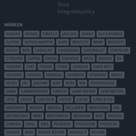
Shop
Integritetspolicy
MÄRKEN
AIWAYS
DENZA
FIREFLY
JAECOO
ONVO
ALFA ROMEO
ALPINE
ASTON MARTIN
AUDI
BENTLEY
BMW
BUGATTI
BUICK
BYD
CADILLAC
CATERHAM
CHEVROLET
CHRYSLER
CITROËN
CUPRA
DACIA
DAEWOO
DFSK
DODGE
DS
FERRARI
FIAT
FISKER
FORD
GENESIS
GWM WEY
HOLDEN
HONDA
HONGQI
HUMMER
HYUNDAI
INEOS
ISUZU
JAC
JAGUAR
JEEP
KGM
KIA
KOENIGSEGG
LADA
LAMBORGHINI
LANCIA
LAND ROVER
LEAPMOTOR
LEVC
LEXUS
LINCOLN
LOTUS
LUCID
LYNK & CO
MASERATI
MAXUS
MAZDA
MCLAREN
MERCEDES
MG
MICROLINO
MINI
MITSUBISHI
MORGAN
NIO
NISSAN
OMODA
OPEL
ORA
PEUGEOT
POLESTAR
PORSCHE
QOROS
RAM
RANGE ROVER
RENAULT
RIVIAN