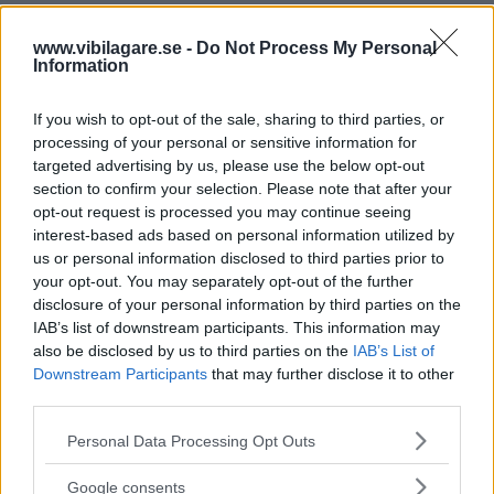
PEUGEOT 307 XT 1,6 5D
www.vibilagare.se -
Do Not Process My Personal
Information
2 mars 2007
If you wish to opt-out of the sale, sharing to third parties, or
0 0 0
processing of your personal or sensitive information for
targeted advertising by us, please use the below opt-out
206 gti
section to confirm your selection. Please note that after your
opt-out request is processed you may continue seeing
26 februari 2007
interest-based ads based on personal information utilized by
us or personal information disclosed to third parties prior to
0 0 0
your opt-out. You may separately opt-out of the further
disclosure of your personal information by third parties on the
IAB’s list of downstream participants. This information may
307 1,6 XT
also be disclosed by us to third parties on the
IAB’s List of
Downstream Participants
that may further disclose it to other
1 februari 2004
third parties.
0 0 0
Please note that this website/app uses one or more Google
Personal Data Processing Opt Outs
services and may gather and store information including but
not limited to your visit or usage behaviour. You may click to
Google consents