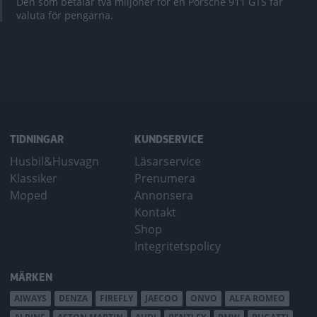
Den som betalar två miljoner för en Porsche 911 GTS får
valuta för pengarna.
TIDNINGAR
KUNDSERVICE
Husbil&Husvagn
Läsarservice
Klassiker
Prenumera
Moped
Annonsera
Kontakt
Shop
Integritetspolicy
MÄRKEN
AIWAYS
DENZA
FIREFLY
JAECOO
ONVO
ALFA ROMEO