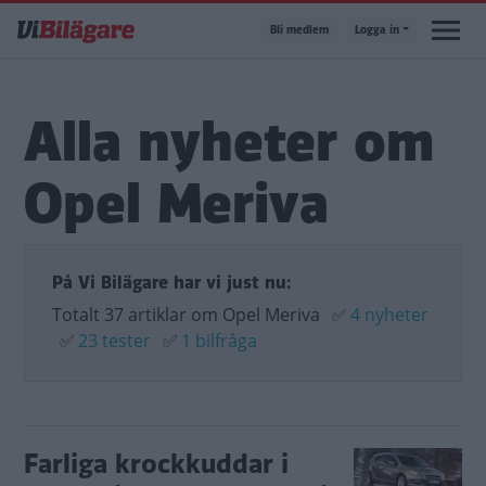
Hoppa
Bli medlem
Logga in
till
huvudinnehåll
Alla nyheter om
Opel Meriva
På Vi Bilägare har vi just nu:
Totalt 37 artiklar om Opel Meriva
✅
4 nyheter
✅
23 tester
✅
1 bilfråga
Farliga krockkuddar i