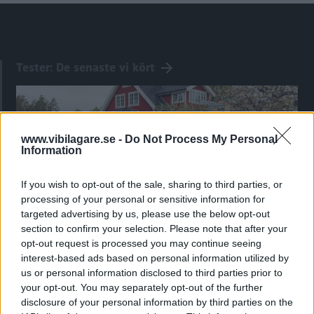
Tester: De senaste vi kört
www.vibilagare.se -
Do Not Process My Personal
Information
If you wish to opt-out of the sale, sharing to third parties, or
processing of your personal or sensitive information for
targeted advertising by us, please use the below opt-out
section to confirm your selection. Please note that after your
opt-out request is processed you may continue seeing
Kia utmanar i kombiklassen – blir omkörd
interest-based ads based on personal information utilized by
av ”gamlingen”
us or personal information disclosed to third parties prior to
your opt-out. You may separately opt-out of the further
Nykomlingen fälls av en besvärande nackdel.
disclosure of your personal information by third parties on the