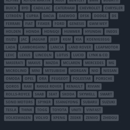
ALPINE
ASTON MARTIN
AUDI
BENTLEY
BMW
BUGATTI
BUICK
BYD
CADILLAC
CATERHAM
CHEVROLET
CHRYSLER
CITROËN
CUPRA
DACIA
DAEWOO
DFSK
DODGE
DS
FERRARI
FIAT
FISKER
FORD
GENESIS
GWM WEY
HOLDEN
HONDA
HONGQI
HUMMER
HYUNDAI
INEOS
ISUZU
JAC
JAGUAR
JEEP
KGM
KIA
KOENIGSEGG
LADA
LAMBORGHINI
LANCIA
LAND ROVER
LEAPMOTOR
LEVC
LEXUS
LINCOLN
LOTUS
LUCID
LYNK & CO
MASERATI
MAXUS
MAZDA
MCLAREN
MERCEDES
MG
MICROLINO
MINI
MITSUBISHI
MORGAN
NIO
NISSAN
OMODA
OPEL
ORA
PEUGEOT
POLESTAR
PORSCHE
QOROS
RAM
RANGE ROVER
RENAULT
RIVIAN
ROLLS-ROYCE
SAAB
SEAT
SKODA
SKYWELL
SMART
SONO MOTORS
SPYKER
SSANGYONG
SUBARU
SUZUKI
TESLA
THINK
TOGG
TOYOTA
UNITI
VINFAST
VOLKSWAGEN
VOLVO
XPENG
ZEEKR
ZENVO
ZHIDOU