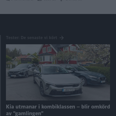
Tester: De senaste vi kört
Kia utmanar i kombiklassen – blir omkörd
av ”gamlingen”