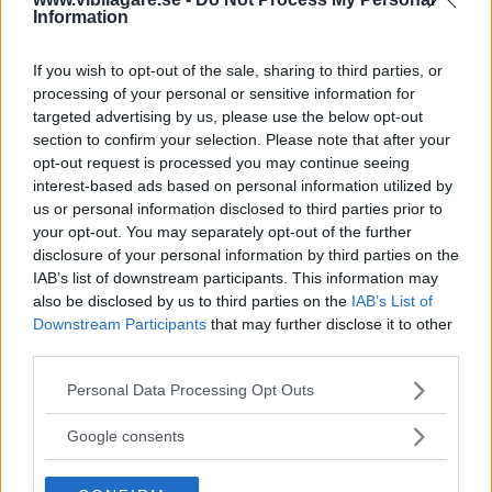
Ford Focus Kombi är roligast att
NYBILSTEST
14 februari 2012
Information
köra, Opel Astra Sports Tourer smartast att lasta och
Peugeot 308 SW billigast att köpa. Alla tre är rymliga och
If you wish to opt-out of the sale, sharing to third parties, or
kompetenta familjefraktare i klassen under Volvo V70. Men
processing of your personal or sensitive information for
vilken är den bästa folkkombin när alla egenskaper vägs
targeted advertising by us, please use the below opt-out
samman?
section to confirm your selection. Please note that after your
24 kommentarer
Gasa (3)
Bromsa (8)
opt-out request is processed you may continue seeing
interest-based ads based on personal information utilized by
us or personal information disclosed to third parties prior to
Biltest: Ford Focus
your opt-out. You may separately opt-out of the further
disclosure of your personal information by third parties on the
Kombi, Opel Astra ST,
IAB’s list of downstream participants. This information may
Peugeot 308 SW (2012)
also be disclosed by us to third parties on the
IAB’s List of
Downstream Participants
that may further disclose it to other
Ford Focus Kombi är roligast att
NYBILSTEST
14 februari 2012
third parties.
köra, Opel Astra Sports Tourer smartast att lasta och
Peugeot 308 SW billigast att köpa. Alla tre är rymliga och
Please note that this website/app uses one or more Google
Personal Data Processing Opt Outs
kompetenta familjefraktare i klassen under Volvo V70. Men
services and may gather and store information including but
vilken är den bästa folkkombin när alla egenskaper vägs
not limited to your visit or usage behaviour. You may click to
Google consents
samman?
grant or deny consent to Google and its third-party tags to
use your data for below specified purposes in below Google