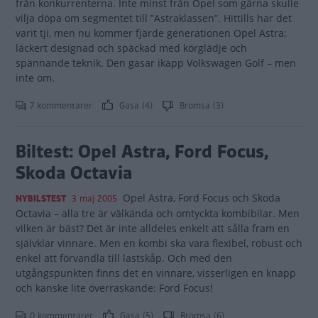
från konkurrenterna. Inte minst från Opel som gärna skulle
vilja döpa om segmentet till ”Astraklassen”. Hittills har det
varit tji, men nu kommer fjärde generationen Opel Astra;
läckert designad och späckad med körglädje och
spännande teknik. Den gasar ikapp Volkswagen Golf – men
inte om.
7 kommentarer
Gasa (4)
Bromsa (3)
Biltest: Opel Astra, Ford Focus,
Skoda Octavia
Opel Astra, Ford Focus och Skoda
NYBILSTEST
3 maj 2005
Octavia – alla tre är välkända och omtyckta kombibilar. Men
vilken är bäst? Det är inte alldeles enkelt att sålla fram en
självklar vinnare. Men en kombi ska vara flexibel, robust och
enkel att förvandla till lastskåp. Och med den
utgångspunkten finns det en vinnare, visserligen en knapp
och kanske lite överraskande: Ford Focus!
0 kommentarer
Gasa (5)
Bromsa (6)