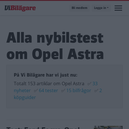
Hoppa
Bli medlem
Logga in
till
huvudinnehåll
Alla nybilstest
om Opel Astra
På Vi Bilägare har vi just nu:
Totalt 153 artiklar om Opel Astra
✅
33
nyheter
✅
64 tester
✅
15 bilfrågor
✅
2
köpguider