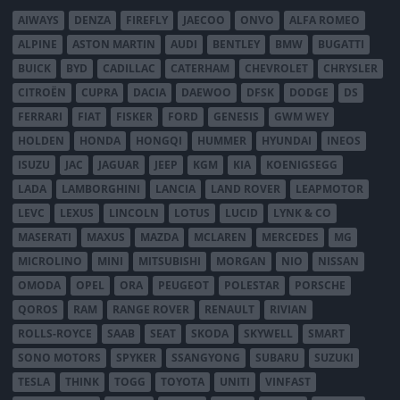
AIWAYS
DENZA
FIREFLY
JAECOO
ONVO
ALFA ROMEO
ALPINE
ASTON MARTIN
AUDI
BENTLEY
BMW
BUGATTI
BUICK
BYD
CADILLAC
CATERHAM
CHEVROLET
CHRYSLER
CITROËN
CUPRA
DACIA
DAEWOO
DFSK
DODGE
DS
FERRARI
FIAT
FISKER
FORD
GENESIS
GWM WEY
HOLDEN
HONDA
HONGQI
HUMMER
HYUNDAI
INEOS
ISUZU
JAC
JAGUAR
JEEP
KGM
KIA
KOENIGSEGG
LADA
LAMBORGHINI
LANCIA
LAND ROVER
LEAPMOTOR
LEVC
LEXUS
LINCOLN
LOTUS
LUCID
LYNK & CO
MASERATI
MAXUS
MAZDA
MCLAREN
MERCEDES
MG
MICROLINO
MINI
MITSUBISHI
MORGAN
NIO
NISSAN
OMODA
OPEL
ORA
PEUGEOT
POLESTAR
PORSCHE
QOROS
RAM
RANGE ROVER
RENAULT
RIVIAN
ROLLS-ROYCE
SAAB
SEAT
SKODA
SKYWELL
SMART
SONO MOTORS
SPYKER
SSANGYONG
SUBARU
SUZUKI
TESLA
THINK
TOGG
TOYOTA
UNITI
VINFAST