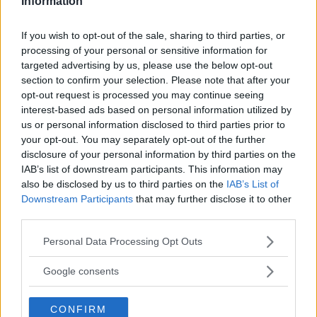
Information
Nyfiken på Opel Astra, Renault Mégane eller VW Golf?
If you wish to opt-out of the sale, sharing to third parties, or
Vi Bilägare har jämför bilarna. Här kan du läsa mer om
processing of your personal or sensitive information for
bland annat bränsleförbrukning, bilekonomi,
targeted advertising by us, please use the below opt-out
kupébuller, barnsäkerhet, prestanda, kupé- och
section to confirm your selection. Please note that after your
lastmått, krocksäkerhet och utrustning.
opt-out request is processed you may continue seeing
interest-based ads based on personal information utilized by
Text
us or personal information disclosed to third parties prior to
Calle Carlquist
your opt-out. You may separately opt-out of the further
disclosure of your personal information by third parties on the
Fotograf
IAB’s list of downstream participants. This information may
Simon Hamelius
also be disclosed by us to third parties on the
IAB’s List of
Downstream Participants
that may further disclose it to other
third parties.
Please note that this website/app uses one or more Google
Personal Data Processing Opt Outs
services and may gather and store information including but
Det här är en låst artikel.
Logga in
för
not limited to your visit or usage behaviour. You may click to
Google consents
grant or deny consent to Google and its third-party tags to
att fortsätta läsa.
use your data for below specified purposes in below Google
CONFIRM
consent section.