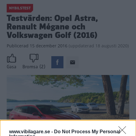
NYBILSTEST
Testvärden: Opel Astra,
Renault Mégane och
Volkswagen Golf (2016)
Publicerad
15 december 2016
(
uppdaterad
18 augusti 2020)
(2)
Gasa
Bromsa
www.vibilagare.se -
Do Not Process My Personal