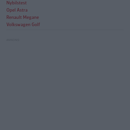
Nybilstest
Opel Astra
Renault Megane
Volkswagen Golf
Testvärden: Opel Astra, Renault Mégane och