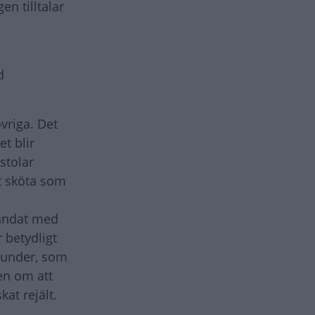
n tilltalar
d
vriga. Det
t blir
stolar
tt sköta som
landat med
 betydligt
t under, som
gen om att
kat rejält.