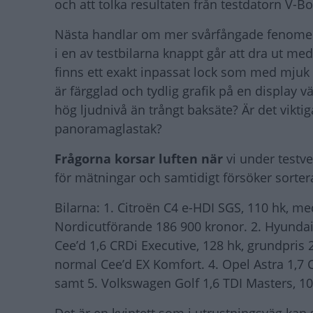
och att tolka resultaten från testdatorn V-B
Nästa handlar om mer svårfångade fenomen.
i en av testbilarna knappt går att dra ut m
finns ett exakt inpassat lock som med mjuk
är färgglad och tydlig grafik på en display v
hög ljudnivå än trångt baksäte? Är det vikt
panoramaglastak?
Frågorna korsar luften när
vi under testv
för mätningar och samtidigt försöker sorter
Bilarna: 1. Citroën C4 e-HDI SGS, 110 hk, med
Nordicutförande 186 900 kronor. 2. Hyundai 
Cee’d 1,6 CRDi Executive, 128 hk, grundpris
normal Cee’d EX Komfort. 4. Opel Astra 1,7 C
samt 5. Volkswagen Golf 1,6 TDI Masters, 10