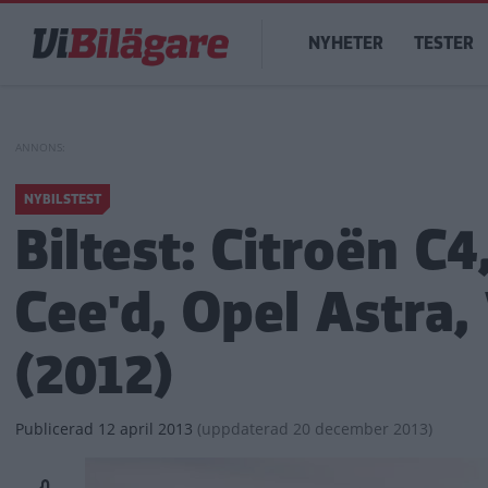
Hoppa
Main
till
NYHETER
TESTER
navigation
huvudinnehåll
NYBILSTEST
Biltest: Citroën C4
Cee'd, Opel Astra
(2012)
Publicerad
12 april 2013
(
uppdaterad
20 december 2013)