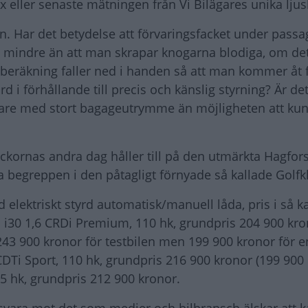
ox eller senaste mätningen från Vi Bilägares unika ljus
 Har det betydelse att förvaringsfacket under passa
ed mindre än att man skrapar knogarna blodiga, om de
 beräkning faller ned i handen så att man kommer åt 
ärd i förhållande till precis och känslig styrning? Är d
igare med stort bagageutrymme än möjligheten att kun
eckornas andra dag håller till på den utmärkta Hagfors
a begreppen i den påtagligt förnyade så kallade Golfk
 elektriskt styrd automatisk/manuell låda, pris i så ka
i30 1,6 CRDi Premium, 110 hk, grundpris 204 900 kron
 243 900 kronor för testbilen men 199 900 kronor för 
DTi Sport, 110 hk, grundpris 216 900 kronor (199 900 
5 hk, grundpris 212 900 kronor.