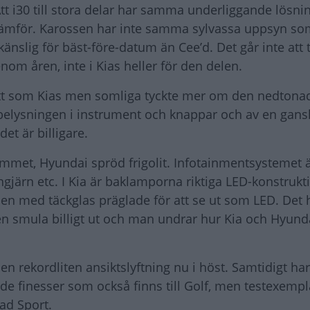
Att i30 till stora delar har samma underliggande lösn
 jämför. Karossen har inte samma sylvassa uppsyn so
nslig för bäst-före-datum än Cee’d. Det går inte att 
nom åren, inte i Kias heller för den delen.
kött som Kias men somliga tyckte mer om den nedtonade
belysningen i instrument och knappar och av en gansk
et är billigare.
mmet, Hyundai spröd frigolit. Infotainmentsystemet är
gjärn etc. I Kia är baklamporna riktiga LED-konstrukti
n med täckglas präglade för att se ut som LED. Det 
 en smula billigt ut och man undrar hur Kia och Hyund
.
en rekordliten ansiktslyftning nu i höst. Samtidigt har
v de finesser som också finns till Golf, men testexempl
lad Sport.