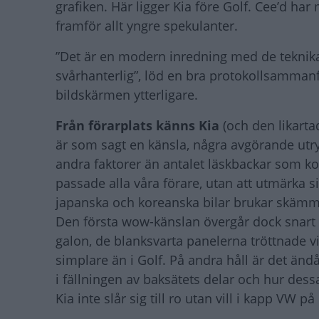
grafiken. Här ligger Kia före Golf. Cee’d ha
framför allt yngre spekulanter.
”Det är en modern inredning med de teknikali
svårhanterlig”, löd en bra protokollsammanf
bildskärmen ytterligare.
Från förarplats känns Kia
(och den likart
är som sagt en känsla, några avgörande utry
andra faktorer än antalet läskbackar som ko
passade alla våra förare, utan att utmärka sig.
japanska och koreanska bilar brukar skäm
Den första wow-känslan övergår dock snart i 
galon, de blanksvarta panelerna tröttnade v
simplare än i Golf. På andra håll är det ä
i fällningen av baksätets delar och hur dessa
Kia inte slår sig till ro utan vill i kapp VW 