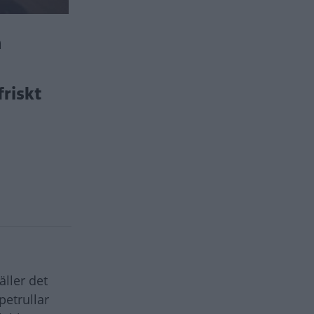
a
riskt
ller det
petrullar