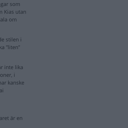
ingar som
m Kias utan
tala om
 stilen i
a ”liten”
 inte lika
oner, i
har kanske
ai
aret är en