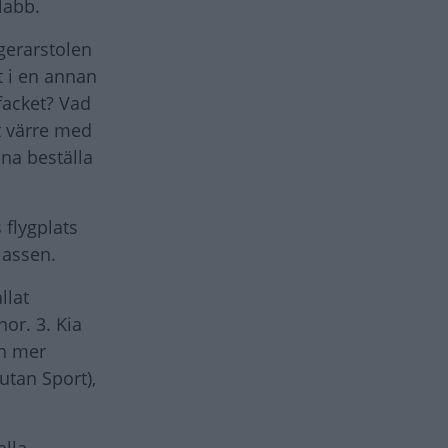
labb.
gerarstolen
t i en annan
facket? Vad
et värre med
na beställa
 flygplats
lassen.
llat
or. 3. Kia
en mer
utan Sport),