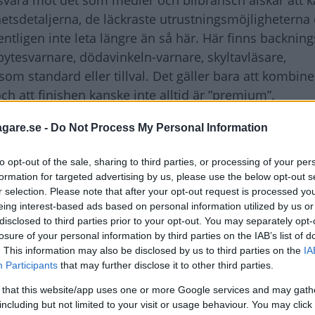
 svara mot det som medier och bilbransch älskar att k
tsdetaljerna, de läckraste utrustningsmöjligheterna
tligen inte leta längre än så här. Här finns backnin
bytesvarnare, dödavinkeln-varnare, skyltavläsare,
m standard eller tillval. Det gäller bara att kombine
och att finishen kanske inte alltid är ”premium”.
agare.se -
Do Not Process My Personal Information
to opt-out of the sale, sharing to third parties, or processing of your per
assare i linjerna än förr. Designen är rak och funktion
formation for targeted advertising by us, please use the below opt-out s
 kliva i och ur. Barn i baksätet ser ut genom de låga
r selection. Please note that after your opt-out request is processed y
 Föraren har också bättre överblick.
eing interest-based ads based on personal information utilized by us or
disclosed to third parties prior to your opt-out. You may separately opt-
losure of your personal information by third parties on the IAB’s list of
h kupé ser vid första anblick visserligen ut ungefär s
. This information may also be disclosed by us to third parties on the
IA
ett lyft på varje punkt. Småsaker som det gummikläd
Participants
that may further disclose it to other third parties.
ckorna eller den taktila upplevelsen av spakar och reg
 that this website/app uses one or more Google services and may gath
n braskar har Golfs interiör blivit väldigt högklassi
including but not limited to your visit or usage behaviour. You may click 