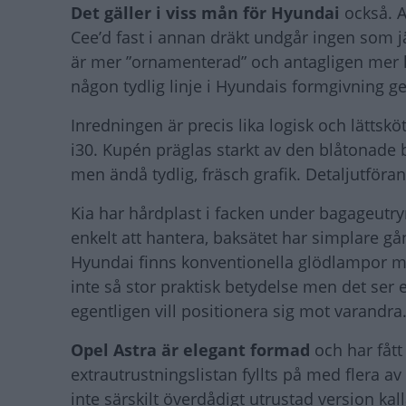
Det gäller i viss mån för Hyundai
också. 
Cee’d fast i annan dräkt undgår ingen som
är mer ”ornamenterad” och antagligen mer kä
någon tydlig linje i Hyundais formgivning ge
Inredningen är precis lika logisk och lätts
i30. Kupén präglas starkt av den blåtonade 
men ändå tydlig, fräsch grafik. Detaljutförand
Kia har hårdplast i facken under bagageutry
enkelt att hantera, baksätet har simplare gån
Hyundai finns konventionella glödlampor me
inte så stor praktisk betydelse men det ser
egentligen vill positionera sig mot varandra
Opel Astra är elegant formad
och har fått 
extrautrustningslistan fyllts på med flera a
inte särskilt överdådigt utrustad version kal