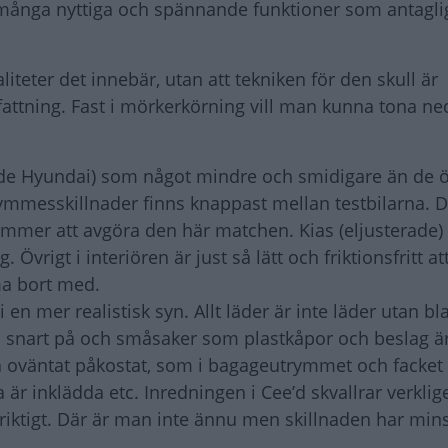
r många nyttiga och spännande funktioner som antaglige
teter det innebär, utan att tekniken för den skull är
attning. Fast i mörkerkörning vill man kunna tona ne
ade Hyundai) som något mindre och smidigare än de ö
mmesskillnader finns knappast mellan testbilarna. De
mmer att avgöra den här matchen. Kias (eljusterade) 
 Övrigt i interiören är just så lätt och friktionsfritt a
ma bort med.
en mer realistisk syn. Allt läder är inte läder utan b
i snart på och småsaker som plastkåpor och beslag är
ndå oväntat påkostat, som i bagageutrymmet och facke
 är inklädda etc. Inredningen i Cee’d skvallrar verkli
på riktigt. Där är man inte ännu men skillnaden har mins