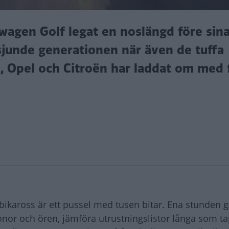
swagen Golf legat en noslängd före sin
 sjunde generationen när även de tuffa
, Opel och Citroën har laddat om med f
ikaross är ett pussel med tusen bitar. Ena stunden gä
onor och ören, jämföra utrustningslistor långa som ta