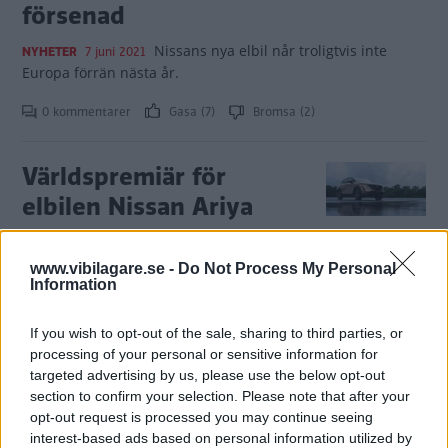
försenad
Nissans nya elbil når troligtvis inte
NYHETER
7 juni 2021
Europa förrän nästa år.
0 kommentarer
Gasa (7)
Bromsa (2)
Världspremiär för
elbilen Nissan Ariya
Nissans nya crossrover-SUV kommer i
NYHETER
15 juli 2020
fem olika versioner och har en räckvidd på upp till 50 mil.
www.vibilagare.se -
Do Not Process My Personal
Under presentation av Aryia passade Nissan även på att
Information
visa upp ett nytt emblem.
If you wish to opt-out of the sale, sharing to third parties, or
0 kommentarer
Gasa (2)
Bromsa (5)
processing of your personal or sensitive information for
targeted advertising by us, please use the below opt-out
section to confirm your selection. Please note that after your
Ariya kan bli nästa elbil
opt-out request is processed you may continue seeing
från Nissan
interest-based ads based on personal information utilized by