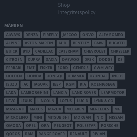
Shop
Integritetspolicy
MÄRKEN
AIWAYS
DENZA
FIREFLY
JAECOO
ONVO
ALFA ROMEO
ALPINE
ASTON MARTIN
AUDI
BENTLEY
BMW
BUGATTI
BUICK
BYD
CADILLAC
CATERHAM
CHEVROLET
CHRYSLER
CITROËN
CUPRA
DACIA
DAEWOO
DFSK
DODGE
DS
FERRARI
FIAT
FISKER
FORD
GENESIS
GWM WEY
HOLDEN
HONDA
HONGQI
HUMMER
HYUNDAI
INEOS
ISUZU
JAC
JAGUAR
JEEP
KGM
KIA
KOENIGSEGG
LADA
LAMBORGHINI
LANCIA
LAND ROVER
LEAPMOTOR
LEVC
LEXUS
LINCOLN
LOTUS
LUCID
LYNK & CO
MASERATI
MAXUS
MAZDA
MCLAREN
MERCEDES
MG
MICROLINO
MINI
MITSUBISHI
MORGAN
NIO
NISSAN
OMODA
OPEL
ORA
PEUGEOT
POLESTAR
PORSCHE
QOROS
RAM
RANGE ROVER
RENAULT
RIVIAN