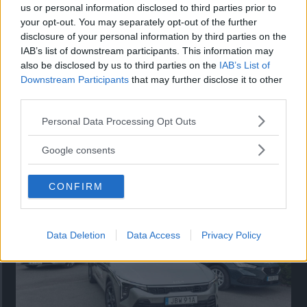
us or personal information disclosed to third parties prior to
Konceptet ger ett hum om
NYHETER
28 oktober 2019
your opt-out. You may separately opt-out of the further
biltillverkarens framtida designfilosofi och riktning.
disclosure of your personal information by third parties on the
IAB’s list of downstream participants. This information may
0 kommentarer
Gasa (3)
Bromsa (3)
also be disclosed by us to third parties on the
IAB’s List of
Downstream Participants
that may further disclose it to other
third parties.
Please note that this website/app uses one or more Google
Personal Data Processing Opt Outs
services and may gather and store information including but
not limited to your visit or usage behaviour. You may click to
Google consents
Tester: De senaste vi kört
grant or deny consent to Google and its third-party tags to
use your data for below specified purposes in below Google
CONFIRM
consent section.
Data Deletion
Data Access
Privacy Policy