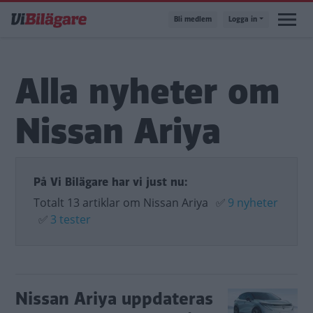
Hoppa
Bli medlem
Logga in
till
huvudinnehåll
Alla nyheter om
Nissan Ariya
På Vi Bilägare har vi just nu:
Totalt 13 artiklar om Nissan Ariya
✅
9 nyheter
✅
3 tester
Nissan Ariya uppdateras