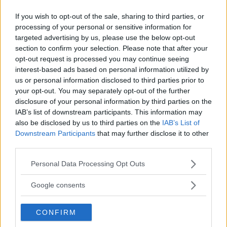
If you wish to opt-out of the sale, sharing to third parties, or
processing of your personal or sensitive information for
targeted advertising by us, please use the below opt-out
section to confirm your selection. Please note that after your
opt-out request is processed you may continue seeing
interest-based ads based on personal information utilized by
us or personal information disclosed to third parties prior to
your opt-out. You may separately opt-out of the further
disclosure of your personal information by third parties on the
IAB’s list of downstream participants. This information may
”God chans att bli ny favorit”
also be disclosed by us to third parties on the
IAB’s List of
Utbudet av terrängdugliga kombibilar har krympt men fylls
Downstream Participants
that may further disclose it to other
nu på av eldrivna Toyota bZ4X Touring. Vi provkör.
third parties.
Please note that this website/app uses one or more Google
Personal Data Processing Opt Outs
services and may gather and store information including but
not limited to your visit or usage behaviour. You may click to
Google consents
grant or deny consent to Google and its third-party tags to
use your data for below specified purposes in below Google
CONFIRM
consent section.