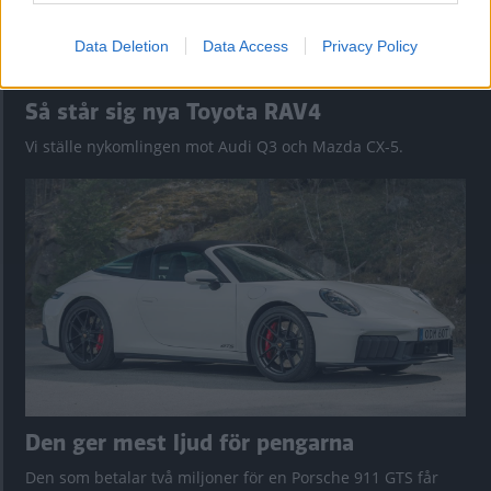
Data Deletion
Data Access
Privacy Policy
Så står sig nya Toyota RAV4
Vi ställe nykomlingen mot Audi Q3 och Mazda CX-5.
Den ger mest ljud för pengarna
Den som betalar två miljoner för en Porsche 911 GTS får