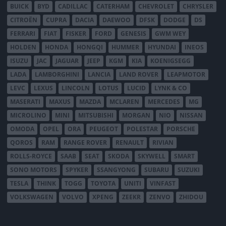
BUICK
BYD
CADILLAC
CATERHAM
CHEVROLET
CHRYSLER
CITROËN
CUPRA
DACIA
DAEWOO
DFSK
DODGE
DS
FERRARI
FIAT
FISKER
FORD
GENESIS
GWM WEY
HOLDEN
HONDA
HONGQI
HUMMER
HYUNDAI
INEOS
ISUZU
JAC
JAGUAR
JEEP
KGM
KIA
KOENIGSEGG
LADA
LAMBORGHINI
LANCIA
LAND ROVER
LEAPMOTOR
LEVC
LEXUS
LINCOLN
LOTUS
LUCID
LYNK & CO
MASERATI
MAXUS
MAZDA
MCLAREN
MERCEDES
MG
MICROLINO
MINI
MITSUBISHI
MORGAN
NIO
NISSAN
OMODA
OPEL
ORA
PEUGEOT
POLESTAR
PORSCHE
QOROS
RAM
RANGE ROVER
RENAULT
RIVIAN
ROLLS-ROYCE
SAAB
SEAT
SKODA
SKYWELL
SMART
SONO MOTORS
SPYKER
SSANGYONG
SUBARU
SUZUKI
TESLA
THINK
TOGG
TOYOTA
UNITI
VINFAST
VOLKSWAGEN
VOLVO
XPENG
ZEEKR
ZENVO
ZHIDOU