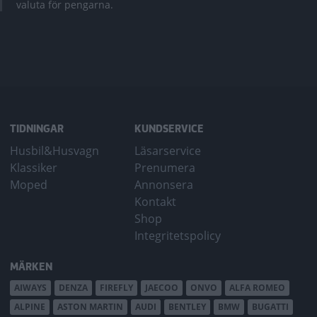
valuta för pengarna.
TIDNINGAR
KUNDSERVICE
Husbil&Husvagn
Läsarservice
Klassiker
Prenumera
Moped
Annonsera
Kontakt
Shop
Integritetspolicy
MÄRKEN
AIWAYS
DENZA
FIREFLY
JAECOO
ONVO
ALFA ROMEO
ALPINE
ASTON MARTIN
AUDI
BENTLEY
BMW
BUGATTI