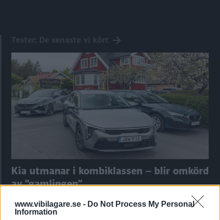
Tester: De senaste vi kört
Kia utmanar i kombiklassen – blir omkörd
av ”gamlingen”
Nykomlingen fälls av en besvärande nackdel.
www.vibilagare.se -
Do Not Process My Personal
Information