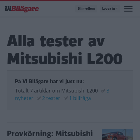
Hoppa
Bli medlem
Logga in
till
huvudinnehåll
Alla tester av
Mitsubishi L200
På Vi Bilägare har vi just nu:
Totalt 7 artiklar om Mitsubishi L200
✅
3
nyheter
✅
2 tester
✅
1 bilfråga
Provkörning: Mitsubishi